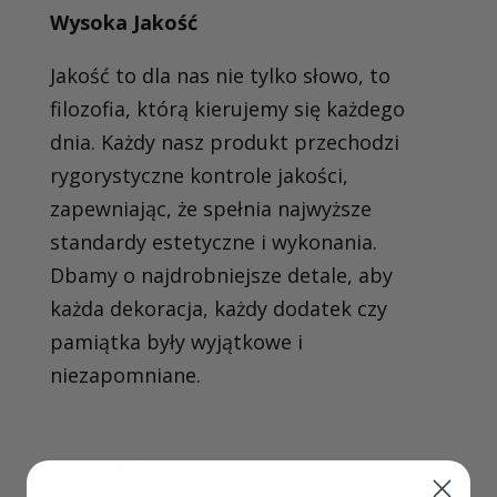
Wysoka Jakość
Jakość to dla nas nie tylko słowo, to
filozofia, którą kierujemy się każdego
dnia. Każdy nasz produkt przechodzi
rygorystyczne kontrole jakości,
zapewniając, że spełnia najwyższe
standardy estetyczne i wykonania.
Dbamy o najdrobniejsze detale, aby
każda dekoracja, każdy dodatek czy
pamiątka były wyjątkowe i
niezapomniane.
Bogata Oferta