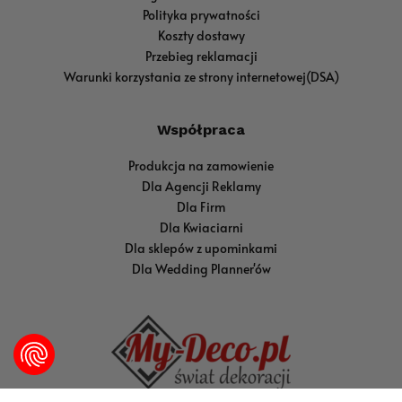
Polityka prywatności
Koszty dostawy
Przebieg reklamacji
Warunki korzystania ze strony internetowej(DSA)
Współpraca
Produkcja na zamowienie
Dla Agencji Reklamy
Dla Firm
Dla Kwiaciarni
Dla sklepów z upominkami
Dla Wedding Planner'ów