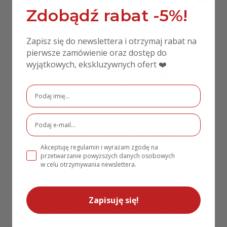
Nasz asortyment to nie tylko zwykłe
Zdobądź rabat -5%!
produkty, to małe dzieła sztuki, które
wniosą niepowtarzalny urok do każdej
Zapisz się do newslettera i otrzymaj rabat na
pierwsze zamówienie oraz dostęp do
aranżacji. Oferujemy bogatą gamę
wyjątkowych, ekskluzywnych ofert ❤️
dekoracji i pamiątek, które mogą być
spersonalizowane, aby idealnie wpisać
się w charakter każdej uroczystości. Od
tablic powitalnych po baranki
komunijne, mamy wszystko, czego
potrzebujesz, aby stworzyć magiczną
Akceptuję regulamin i wyrażam zgodę na
przetwarzanie powyższych danych osobowych
atmosferę.
w celu otrzymywania newslettera.
Zapisuję się!
Personalizowane Podarunki i Dekoracje