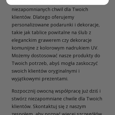
Chcemy pomóc Ci w tworzeniu
niezapomnianych chwil dla Twoich
klientów. Dlatego oferujemy
personalizowane podarunki i dekoracje,
takie jak tablice powitalne na ślub z
eleganckim grawerem czy dekoracje
komunijne z kolorowym nadrukiem UV.
Możemy dostosować nasze produkty do
Twoich potrzeb, abyś mogła zaskoczyć
swoich klientów oryginalnymi i
wyjątkowymi prezentami.
Rozpocznij owocną współpracę już dziś i
stwórz niezapomniane chwile dla Twoich
klientów. Skontaktuj się z naszym
zespołem, aby poznać więcej szczegółów