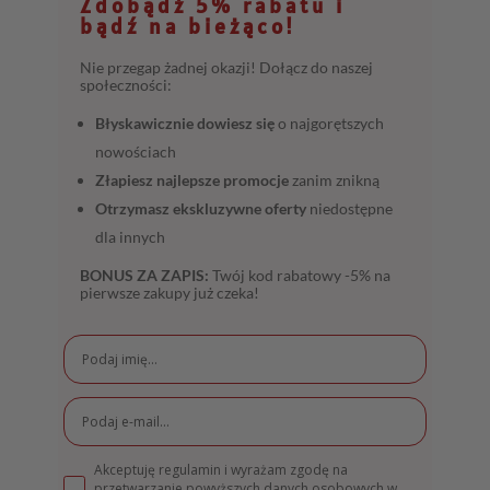
Zdobądź 5% rabatu i
bądź na bieżąco!
Nie przegap żadnej okazji! Dołącz do naszej
społeczności:
Błyskawicznie dowiesz się
o najgorętszych
nowościach
Złapiesz najlepsze promocje
zanim znikną
Otrzymasz ekskluzywne oferty
niedostępne
dla innych
BONUS ZA ZAPIS:
Twój kod rabatowy -5% na
pierwsze zakupy już czeka!
Akceptuję regulamin i wyrażam zgodę na
przetwarzanie powyższych danych osobowych w