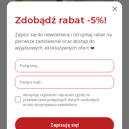
Zdobądź rabat -5%!
Pudełko na Merci
Prezent dla
Podziękowanie dla
Nauczyciela
nauczyciela
Drewniany Kuferek
Zapisz się do newslettera i otrzymaj rabat na
MD725
49,00
zł
89,00
zł
pierwsze zamówienie oraz dostęp do
wyjątkowych, ekskluzywnych ofert ❤️
Akceptuję regulamin i wyrażam zgodę na
przetwarzanie powyższych danych osobowych
Herbaciarka dla
w celu otrzymywania newslettera.
nauczyciela 6 MD006
Herbaciarka z
grawerem 6 MD010
69,00
zł
59,00
zł
Zapisuję się!