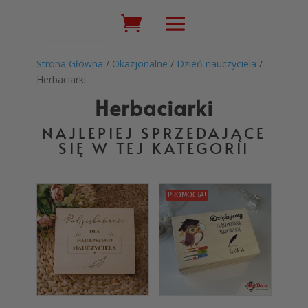
Wyszukiwarka
produktów
Strona Główna
/
Okazjonalne
/
Dzień nauczyciela
/
Herbaciarki
Herbaciarki
NAJLEPIEJ SPRZEDAJĄCE
SIĘ W TEJ KATEGORII
PROMOCJA!