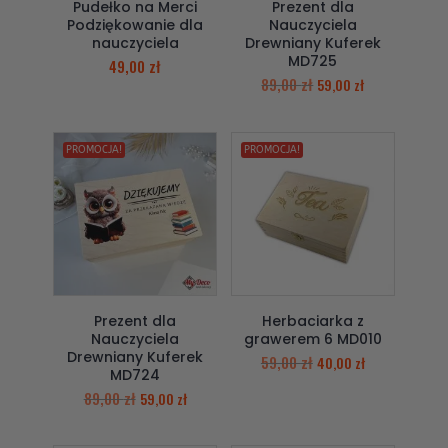
Pudełko na Merci
Prezent dla
Podziękowanie dla
Nauczyciela
nauczyciela
Drewniany Kuferek
MD725
49,00
zł
89,00
zł
59,00
zł
PROMOCJA!
PROMOCJA!
Prezent dla
Herbaciarka z
Nauczyciela
grawerem 6 MD010
Drewniany Kuferek
59,00
zł
40,00
zł
MD724
89,00
zł
59,00
zł