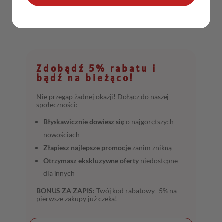
Zdobądź 5% rabatu i
bądź na bieżąco!
Nie przegap żadnej okazji! Dołącz do naszej
społeczności:
Błyskawicznie dowiesz się
o najgorętszych
nowościach
Złapiesz najlepsze promocje
zanim znikną
Otrzymasz ekskluzywne oferty
niedostępne
dla innych
BONUS ZA ZAPIS:
Twój kod rabatowy -5% na
pierwsze zakupy już czeka!