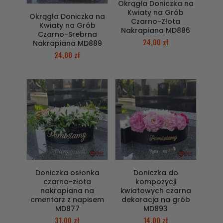
Okrągła Doniczka na
Kwiaty na Grób
Okrągła Doniczka na
Czarno-Złota
Kwiaty na Grób
Nakrapiana MD886
Czarno-Srebrna
24,00
zł
Nakrapiana MD889
24,00
zł
Doniczka osłonka
Doniczka do
czarno-złota
kompozycji
nakrapiana na
kwiatowych czarna
cmentarz z napisem
dekoracja na grób
MD877
MD893
31,00
zł
14,00
zł