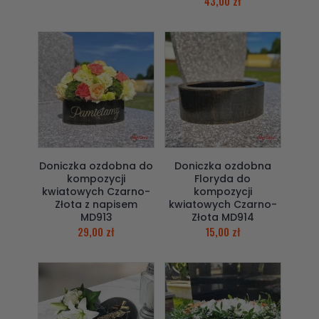
43,00
zł
Doniczka ozdobna do
Doniczka ozdobna
kompozycji
Floryda do
kwiatowych Czarno-
kompozycji
Złota z napisem
kwiatowych Czarno-
MD913
Złota MD914
29,00
zł
15,00
zł