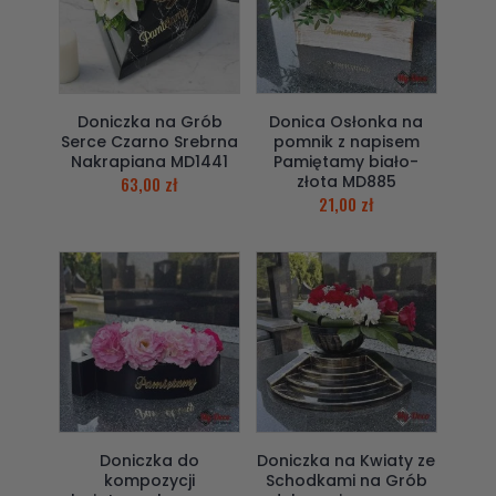
Doniczka na Grób
Donica Osłonka na
Serce Czarno Srebrna
pomnik z napisem
Nakrapiana MD1441
Pamiętamy biało-
złota MD885
63,00
zł
21,00
zł
Doniczka do
Doniczka na Kwiaty ze
kompozycji
Schodkami na Grób