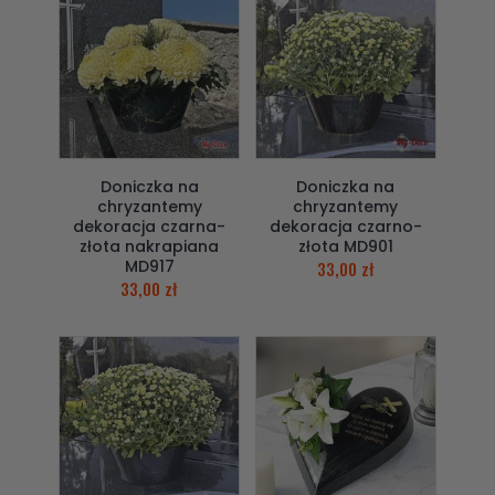
Doniczka na
Doniczka na
chryzantemy
chryzantemy
dekoracja czarna-
dekoracja czarno-
złota nakrapiana
złota MD901
MD917
33,00
zł
33,00
zł