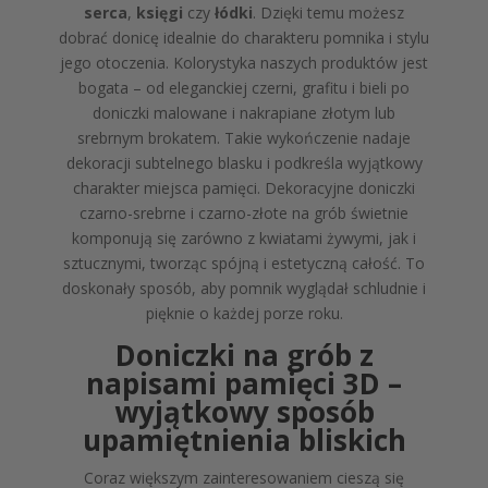
serca
,
księgi
czy
łódki
. Dzięki temu możesz
dobrać donicę idealnie do charakteru pomnika i stylu
jego otoczenia. Kolorystyka naszych produktów jest
bogata – od eleganckiej czerni, grafitu i bieli po
doniczki malowane i nakrapiane złotym lub
srebrnym brokatem. Takie wykończenie nadaje
dekoracji subtelnego blasku i podkreśla wyjątkowy
charakter miejsca pamięci. Dekoracyjne doniczki
czarno-srebrne i czarno-złote na grób świetnie
komponują się zarówno z kwiatami żywymi, jak i
sztucznymi, tworząc spójną i estetyczną całość. To
doskonały sposób, aby pomnik wyglądał schludnie i
pięknie o każdej porze roku.
Doniczki na grób z
napisami pamięci 3D –
wyjątkowy sposób
upamiętnienia bliskich
Coraz większym zainteresowaniem cieszą się