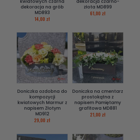
kwiatowych czarna
dekoracja czarno-
dekoracja na grób
złota MD899
MD893
61,00
zł
14,00
zł
Doniczka ozdobna do
Doniczka na cmentarz
kompozycji
prostokątna z
kwiatowych Marmur z
napisem Pamiętamy
napisem Złotym
grafitowa MD881
MD912
21,00
zł
29,00
zł