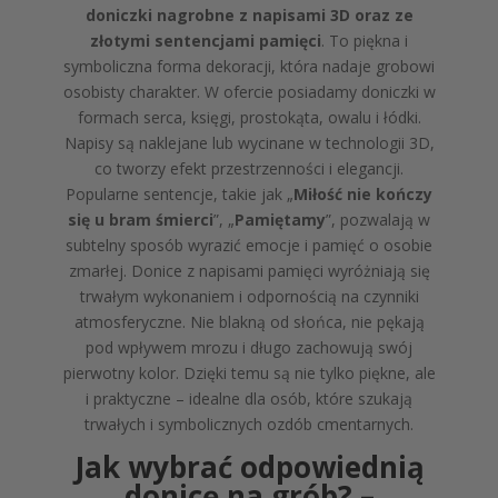
doniczki nagrobne z napisami 3D oraz ze
złotymi sentencjami pamięci
. To piękna i
symboliczna forma dekoracji, która nadaje grobowi
osobisty charakter. W ofercie posiadamy doniczki w
formach serca, księgi, prostokąta, owalu i łódki.
Napisy są naklejane lub wycinane w technologii 3D,
co tworzy efekt przestrzenności i elegancji.
Popularne sentencje, takie jak „
Miłość nie kończy
się u bram śmierci
”, „
Pamiętamy
”, pozwalają w
subtelny sposób wyrazić emocje i pamięć o osobie
zmarłej. Donice z napisami pamięci wyróżniają się
trwałym wykonaniem i odpornością na czynniki
atmosferyczne. Nie blakną od słońca, nie pękają
pod wpływem mrozu i długo zachowują swój
pierwotny kolor. Dzięki temu są nie tylko piękne, ale
i praktyczne – idealne dla osób, które szukają
trwałych i symbolicznych ozdób cmentarnych.
Jak wybrać odpowiednią
donicę na grób? –