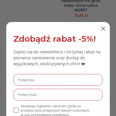
kwiatowych na grób
biało-złota rybka
MD897
14,00
zł
Zdobądź rabat -5%!
Zapisz się do newslettera i otrzymaj rabat na
Doniczka ozdobna
Okrągła Doniczka na
pierwsze zamówienie oraz dostęp do
Floryda do
Kwiatki na Grób Biało-
kompozycji
Złota Nakrapiana
wyjątkowych, ekskluzywnych ofert ❤️
kwiatowych Marmur
MD883
15,00
zł
24,00
zł
Akceptuję regulamin i wyrażam zgodę na
przetwarzanie powyższych danych osobowych
w celu otrzymywania newslettera.