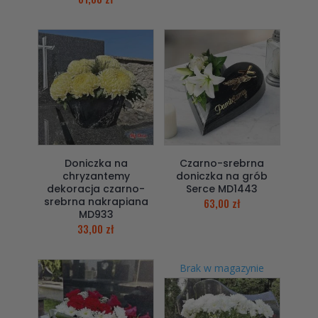
Doniczka na
Czarno-srebrna
chryzantemy
doniczka na grób
dekoracja czarno-
Serce MD1443
srebrna nakrapiana
63,00
zł
MD933
33,00
zł
Brak w magazynie