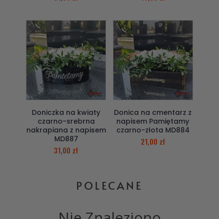
Doniczka na kwiaty
Donica na cmentarz z
czarno-srebrna
napisem Pamiętamy
nakrapiana z napisem
czarno-złota MD884
MD887
21,00
zł
31,00
zł
POLECANE
Nie Znaleziono