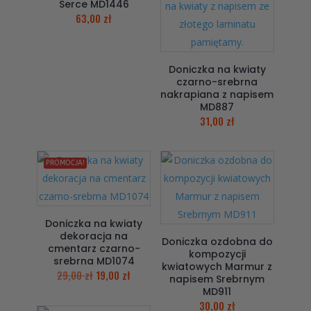
Serce MD1446
63,00
zł
Doniczka na kwiaty
czarno-srebrna
nakrapiana z napisem
MD887
31,00
zł
PROMOCJA!
Doniczka na kwiaty
dekoracja na
Doniczka ozdobna do
cmentarz czarno-
kompozycji
srebrna MD1074
kwiatowych Marmur z
29,00
zł
19,00
zł
napisem Srebrnym
MD911
30,00
zł