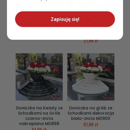
Zapisuję się!
Doniczka na kwiaty
Donica na cmentarz
grafitowa dekoracja
prostokątna z
na cmentarz MD890
napisem Pamiętamy
biała MD882
29,00
zł
21,00
zł
Doniczka na Kwiaty ze
Doniczka na grób ze
Schodkami na Grób
Schodkami dekoracja
czarno-złota
biało-złota MD900
nakrapiana MD898
61,00
zł
61,00
zł