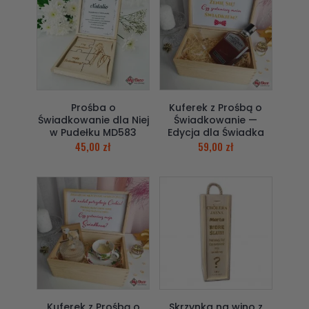
Prośba o
Kuferek z Prośbą o
Świadkowanie dla Niej
Świadkowanie —
w Pudełku MD583
Edycja dla Świadka
45,00
zł
59,00
zł
Kuferek z Prośbą o
Skrzynka na wino z