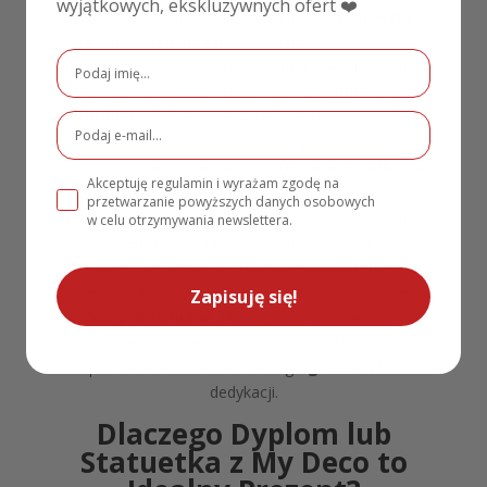
wyjątkowych, ekskluzywnych ofert ❤️
przygotowaliśmy eleganckie i trwałe
statuetki
szklane z grawerem
. To świetna propozycja na
prezent
dla osoby dorosłej, pragnącej upamiętnić
okrągły jubileusz. Mamy również
dyplomy z
nadrukiem
, które są personalizowanym sposobem
na wyrażenie uczuć. Szczególnie polecamy nasze
statuetki inspirowane nagrodą
Oscara
lub
Wiktora
Akceptuję regulamin i wyrażam zgodę na
– ta
statuetka
to interaktywny sposób na
przetwarzanie powyższych danych osobowych
uhonorowanie solenizanta jako „gwiazdy wieczoru”!
w celu otrzymywania newslettera.
To świetna opcja dla tych, którzy lubią humor i
oryginalność. Miłośników naturalnych materiałów z
pewnością zachwycą nasze estetyczne i trwałe
Zapisuję się!
dyplomy drewniane
, które pasują do wielu wnętrz.
Oferujemy także możliwość personalizacji, co
pozwala na dodanie własnego
graweru
lub
dedykacji.
Dlaczego Dyplom lub
Statuetka z My Deco to