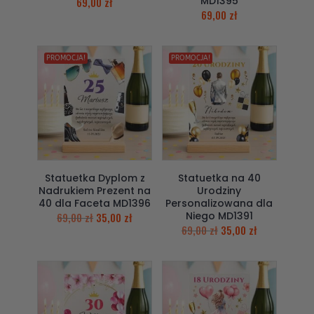
MD1395
69,00
zł
69,00
zł
PROMOCJA!
PROMOCJA!
Statuetka Dyplom z
Statuetka na 40
Nadrukiem Prezent na
Urodziny
40 dla Faceta MD1396
Personalizowana dla
Niego MD1391
69,00
zł
35,00
zł
69,00
zł
35,00
zł