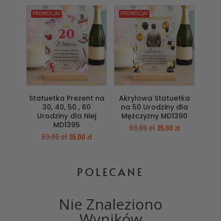
PROMOCJA!
PROMOCJA!
Statuetka Prezent na
Akrylowa Statuetka
30, 40, 50 , 60
na 50 Urodziny dla
Urodziny dla Niej
Mężczyzny MD1390
MD1395
69,00
zł
35,00
zł
69,00
zł
35,00
zł
POLECANE
Nie Znaleziono
Wyników