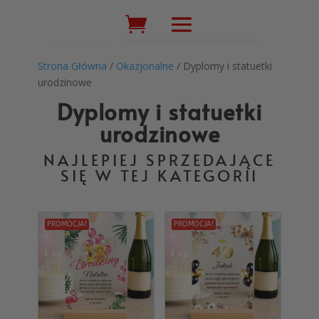
Wyszukiwarka
produktów
Strona Główna
/
Okazjonalne
/ Dyplomy i statuetki
urodzinowe
Dyplomy i statuetki
urodzinowe
NAJLEPIEJ SPRZEDAJĄCE
SIĘ W TEJ KATEGORII
PROMOCJA!
PROMOCJA!