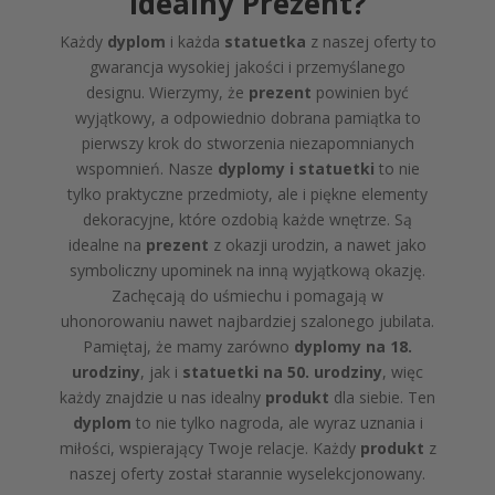
Idealny Prezent?
Każdy
dyplom
i każda
statuetka
z naszej oferty to
gwarancja wysokiej jakości i przemyślanego
designu. Wierzymy, że
prezent
powinien być
wyjątkowy, a odpowiednio dobrana pamiątka to
pierwszy krok do stworzenia niezapomnianych
wspomnień. Nasze
dyplomy i statuetki
to nie
tylko praktyczne przedmioty, ale i piękne elementy
dekoracyjne, które ozdobią każde wnętrze. Są
idealne na
prezent
z okazji urodzin, a nawet jako
symboliczny upominek na inną wyjątkową okazję.
Zachęcają do uśmiechu i pomagają w
uhonorowaniu nawet najbardziej szalonego jubilata.
Pamiętaj, że mamy zarówno
dyplomy na 18.
urodziny
, jak i
statuetki na 50. urodziny
, więc
każdy znajdzie u nas idealny
produkt
dla siebie. Ten
dyplom
to nie tylko nagroda, ale wyraz uznania i
miłości, wspierający Twoje relacje. Każdy
produkt
z
naszej oferty został starannie wyselekcjonowany.