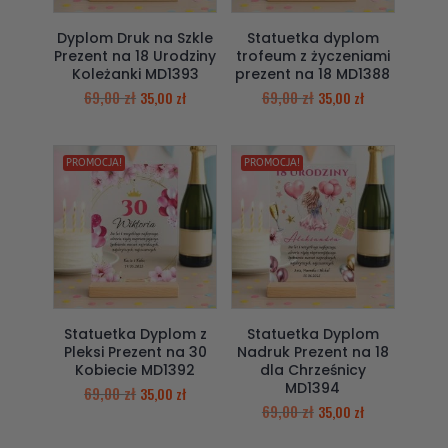
Dyplom Druk na Szkle
Statuetka dyplom
Prezent na 18 Urodziny
trofeum z życzeniami
Koleżanki MD1393
prezent na 18 MD1388
69,00
zł
69,00
zł
35,00
zł
35,00
zł
PROMOCJA!
PROMOCJA!
Statuetka Dyplom z
Statuetka Dyplom
Pleksi Prezent na 30
Nadruk Prezent na 18
Kobiecie MD1392
dla Chrześnicy
MD1394
69,00
zł
35,00
zł
69,00
zł
35,00
zł