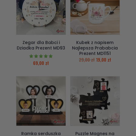
Zegar dla Babci i
Kubek z napisem
Dziadka Prezent MD93
Najlepsza Prababcia
Prezent MD1151
29,00
zł
19,00
zł
69,00
zł
Oceniono
5.00
na 5
Ramka serduszka
Puzzle Magnes na