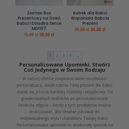
Zestaw Box
Kubek dla Babci
Prezentowy na Dzień
Wspaniała Babcia
Babci i Dziadka Serce
Prezent
MD1107
55,00
zł
36,00
zł
75,00
zł
50,00
zł
1
2
3
4
→
Personalizowane Upominki: Stwórz
Coś Jedynego w Swoim Rodzaju
W naszej ofercie znajdziesz wiele możliwości
personalizacji, dzięki czemu Twój prezent dla Babci
stanie się jeszcze bardziej osobisty i wyjątkowy. Od
grawerowanych breloków po personalizowane
ramki na zdjęcia – każdy z tych produktów można
dostosować, aby idealnie pasował do
indywidualnego stylu i charakteru Twojej Babci.
Personalizowane upominki to doskonały sposób na