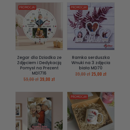
PROMOCJA!
PROMOCJA!
Zegar dla Dziadka ze
Ramka serduszka
Zdjęciem i Dedykacją
Wnuki na 3 zdjęcia
Pomysł na Prezent
biała MD70
MD1716
39,00
zł
25,00
zł
59,00
zł
39,00
zł
PROMOCJA!