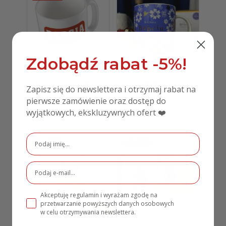
Zdobądź rabat -5%!
Kubek dla Babci z
Kubek dla Babci
Zapisz się do newslettera i otrzymaj rabat na
nadrukiem Prezent
Dziękuję że jesteś
pierwsze zamówienie oraz dostęp do
MD171
Prezent Życzenia
19,00
zł
15,00
zł
49,00
zł
wyjątkowych, ekskluzywnych ofert ❤️
PROMOCJA!
PROMOCJA!
Akceptuję regulamin i wyrażam zgodę na
przetwarzanie powyższych danych osobowych
w celu otrzymywania newslettera.