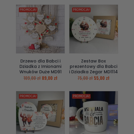
PROMOCJA!
PROMOCJA!
Drzewo dla Babci i
Zestaw Box
Dziadka z Imionami
prezentowy dla Babci
Wnuków Duże MD91
i Dziadka Zegar MD1114
109,00
zł
89,00
zł
75,00
zł
55,00
zł
PROMOCJA!
PROMOCJA!