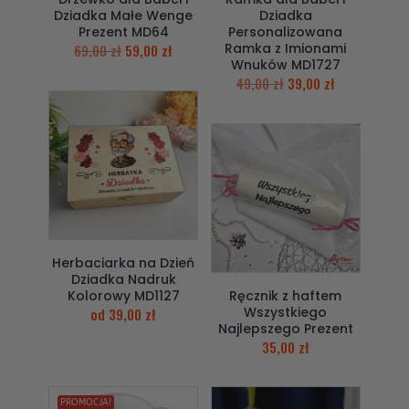
Dziadka Małe Wenge
Dziadka
Prezent MD64
Personalizowana
Ramka z Imionami
69,00
zł
59,00
zł
Wnuków MD1727
49,00
zł
39,00
zł
Herbaciarka na Dzień
Dziadka Nadruk
Kolorowy MD1127
Ręcznik z haftem
Wszystkiego
od
39,00
zł
Najlepszego Prezent
35,00
zł
PROMOCJA!