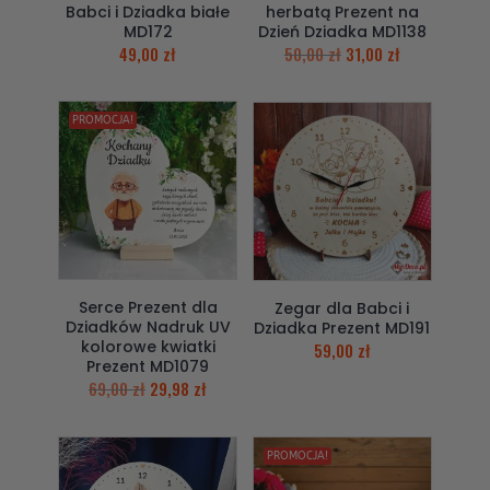
Babci i Dziadka białe
herbatą Prezent na
MD172
Dzień Dziadka MD1138
49,00
zł
50,00
zł
31,00
zł
PROMOCJA!
Serce Prezent dla
Zegar dla Babci i
Dziadków Nadruk UV
Dziadka Prezent MD191
kolorowe kwiatki
59,00
zł
Prezent MD1079
69,00
zł
29,98
zł
PROMOCJA!