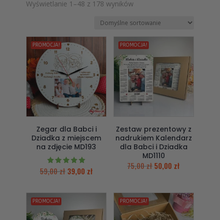
Wyświetlanie 1–48 z 178 wyników
PROMOCJA!
PROMOCJA!
Zegar dla Babci i
Zestaw prezentowy z
Dziadka z miejscem
nadrukiem Kalendarz
na zdjęcie MD193
dla Babci i Dziadka
MD1110
75,00
zł
50,00
zł
59,00
zł
39,00
zł
Oceniono
5.00
na 5
PROMOCJA!
PROMOCJA!