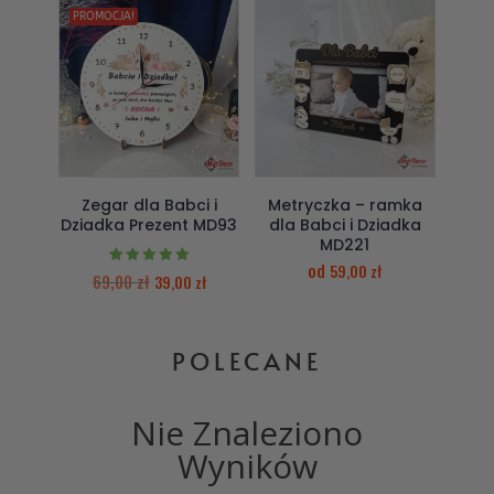
PROMOCJA!
Zegar dla Babci i
Metryczka – ramka
Dziadka Prezent MD93
dla Babci i Dziadka
MD221
od
59,00
zł
Oceniono
69,00
zł
39,00
zł
5.00
na 5
POLECANE
Nie Znaleziono
Wyników