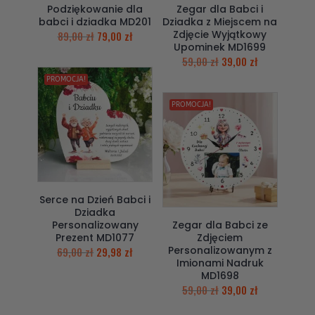
Podziękowanie dla
Zegar dla Babci i
babci i dziadka MD201
Dziadka z Miejscem na
Zdjęcie Wyjątkowy
89,00
zł
79,00
zł
Upominek MD1699
59,00
zł
39,00
zł
PROMOCJA!
PROMOCJA!
Serce na Dzień Babci i
Dziadka
Personalizowany
Zegar dla Babci ze
Prezent MD1077
Zdjęciem
Personalizowanym z
69,00
zł
29,98
zł
Imionami Nadruk
MD1698
59,00
zł
39,00
zł