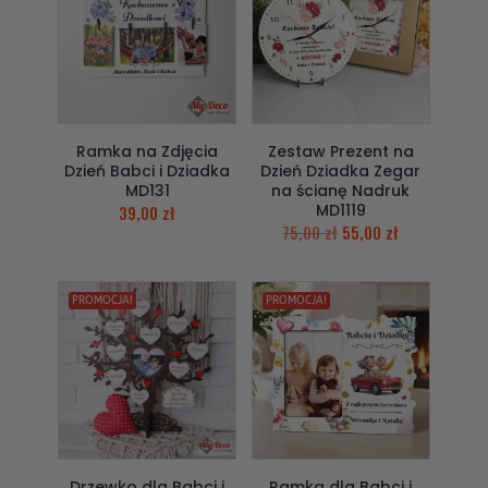
Ramka na Zdjęcia
Zestaw Prezent na
Dzień Babci i Dziadka
Dzień Dziadka Zegar
MD131
na ścianę Nadruk
MD1119
39,00
zł
75,00
zł
55,00
zł
PROMOCJA!
PROMOCJA!
Drzewko dla Babci i
Ramka dla Babci i