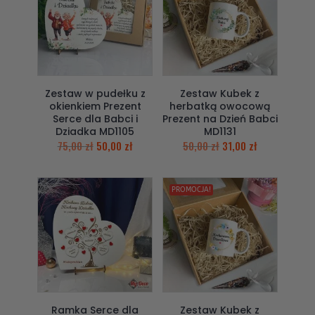
Zestaw w pudełku z
Zestaw Kubek z
okienkiem Prezent
herbatką owocową
Serce dla Babci i
Prezent na Dzień Babci
Dziadka MD1105
MD1131
75,00
zł
50,00
zł
50,00
zł
31,00
zł
PROMOCJA!
Ramka Serce dla
Zestaw Kubek z