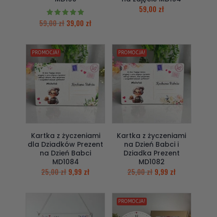
59,00
zł
59,00
zł
39,00
zł
Oceniono
5.00
na 5
PROMOCJA!
PROMOCJA!
Kartka z życzeniami
Kartka z życzeniami
dla Dziadków Prezent
na Dzień Babci i
na Dzień Babci
Dziadka Prezent
MD1084
MD1082
25,00
zł
9,99
zł
25,00
zł
9,99
zł
PROMOCJA!