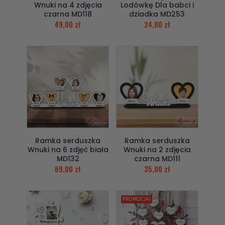
Wnuki na 4 zdjęcia
Lodówkę Dla babci i
czarna MD118
dziadka MD253
49,00
zł
24,00
zł
Ramka serduszka
Ramka serduszka
Wnuki na 6 zdjęć biała
Wnuki na 2 zdjęcia
MD132
czarna MD111
69,00
zł
35,00
zł
PROMOCJA!