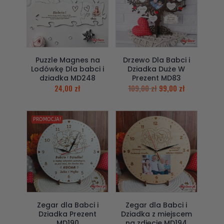
Puzzle Magnes na
Drzewo Dla Babci i
Lodówkę Dla babci i
Dziadka Duże W
dziadka MD248
Prezent MD83
24,00
zł
109,00
zł
99,00
zł
PROMOCJA!
Zegar dla Babci i
Zegar dla Babci i
Dziadka Prezent
Dziadka z miejscem
MD190
na zdjęcie MD194