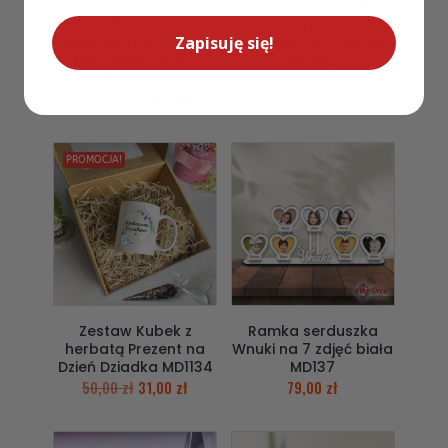
Dzień Babci Dzień
Zestaw prezent dla
Dziadka Zegar z
Babci i Dziadka
Miejscem na Zdjęcie
Kalendarz ze zdjęciem
Zapisuję się!
Personalizowany
MD1112
MD1723
75,00
zł
50,00
zł
59,00
zł
39,00
zł
PROMOCJA!
Zestaw Kubek z
Ramka serduszka
herbatą Prezent na
Wnuki na 7 zdjęć biała
Dzień Dziadka MD1134
MD137
50,00
zł
31,00
zł
79,00
zł