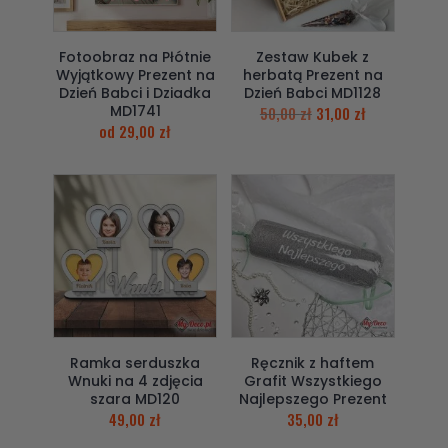
Fotoobraz na Płótnie
Zestaw Kubek z
Wyjątkowy Prezent na
herbatą Prezent na
Dzień Babci i Dziadka
Dzień Babci MD1128
MD1741
50,00
zł
31,00
zł
od
29,00
zł
Ramka serduszka
Ręcznik z haftem
Wnuki na 4 zdjęcia
Grafit Wszystkiego
szara MD120
Najlepszego Prezent
49,00
zł
35,00
zł