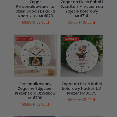
Zegar
Zegar na Dzień Babci i
Personalizowany na
Dziadka z Miejscem na
Dzień Babci i Dziadka
Zdjęcie Kolorowy
Nadruk UV MD1073
MD1714
69,00
zł
59,00
zł
39,00
zł
39,00
zł
PROMOCJA!
PROMOCJA!
Personalizowany
Zegar na Dzień Babci
Zegar ze Zdjęciem
kolorowy Nadruk UV
Prezent dla Dziadków
Prezent MD1075
MD1700
69,00
zł
39,00
zł
59,00
zł
39,00
zł