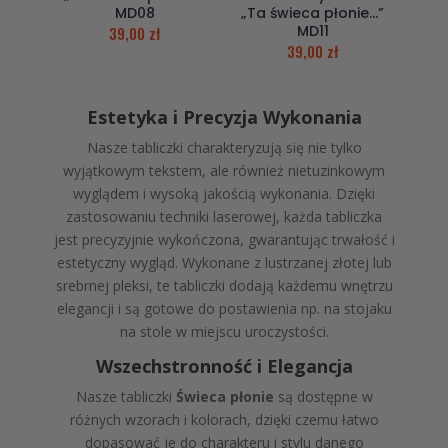
MD08
„Ta świeca płonie…”
MD11
39,00
zł
39,00
zł
Estetyka i Precyzja Wykonania
Nasze tabliczki charakteryzują się nie tylko
wyjątkowym tekstem, ale również nietuzinkowym
wyglądem i wysoką jakością wykonania. Dzięki
zastosowaniu techniki laserowej, każda tabliczka
jest precyzyjnie wykończona, gwarantując trwałość i
estetyczny wygląd. Wykonane z lustrzanej złotej lub
srebrnej pleksi, te tabliczki dodają każdemu wnętrzu
elegancji i są gotowe do postawienia np. na stojaku
na stole w miejscu uroczystości.
Wszechstronność i Elegancja
Nasze tabliczki
Świeca płonie
są dostępne w
różnych wzorach i kolorach, dzięki czemu łatwo
dopasować je do charakteru i stylu danego