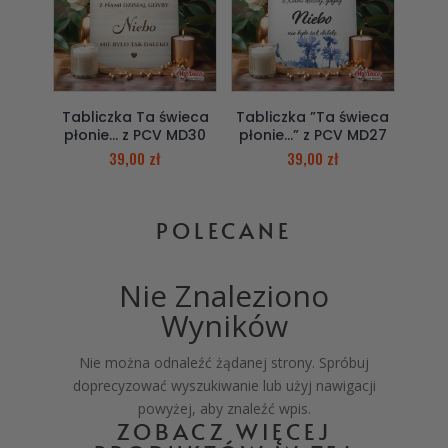
Tabliczka Ta świeca
Tabliczka ”Ta świeca
płonie… z PCV MD30
płonie…” z PCV MD27
39,00
zł
39,00
zł
POLECANE
Nie Znaleziono
Wyników
Nie można odnaleźć żądanej strony. Spróbuj
doprecyzować wyszukiwanie lub użyj nawigacji
powyżej, aby znaleźć wpis.
ZOBACZ WIĘCEJ