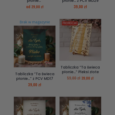
płonie…”
płonie… z PCV MD29
od
39,00
zł
29,00
zł
Brak w magazynie
PROMOCJA!
Tabliczka ”Ta świeca
płonie…” Pleksi złote
Tabliczka ”Ta świeca
59,00
zł
39,00
zł
płonie…” z PCV MD17
39,00
zł