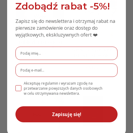
Zdobądź rabat -5%!
Zapisz się do newslettera i otrzymaj rabat na
pierwsze zamówienie oraz dostęp do
wyjątkowych, ekskluzywnych ofert ❤️
Tabliczka Ta świeca
płonie… z PCV MD29
Ramka z wydrukiem
39,00
zł
„Ta świeca płonie…”
MD12
39,00
zł
Brak w magazynie
Brak w magazynie
Akceptuję regulamin i wyrażam zgodę na
przetwarzanie powyższych danych osobowych
w celu otrzymywania newslettera.
Zapisuję się!