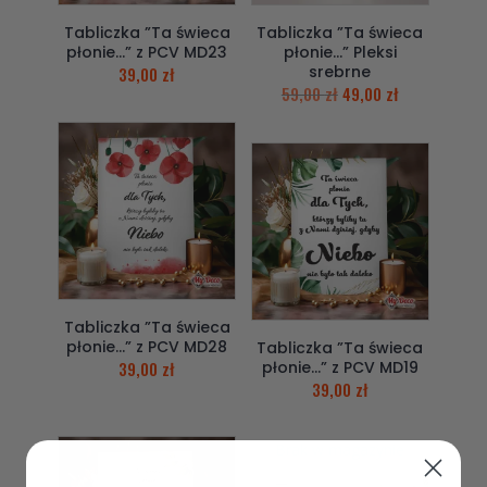
Tabliczka ”Ta świeca
Tabliczka ”Ta świeca
płonie…” z PCV MD23
płonie…” Pleksi
srebrne
39,00
zł
59,00
zł
49,00
zł
Tabliczka ”Ta świeca
płonie…” z PCV MD28
Tabliczka ”Ta świeca
39,00
zł
płonie…” z PCV MD19
39,00
zł
Brak w magazynie