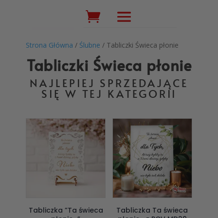
Wyszukiwarka
produktów
Strona Główna
/
Ślubne
/ Tabliczki Świeca płonie
Tabliczki Świeca płonie
NAJLEPIEJ SPRZEDAJĄCE
SIĘ W TEJ KATEGORII
Tabliczka ”Ta świeca
Tabliczka Ta świeca