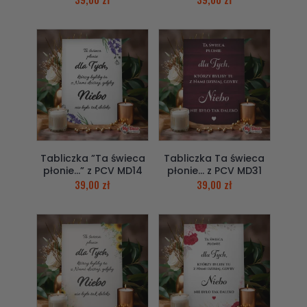
Tabliczka ”Ta świeca
Tabliczka Ta świeca
płonie…” z PCV MD14
płonie… z PCV MD31
39,00
zł
39,00
zł