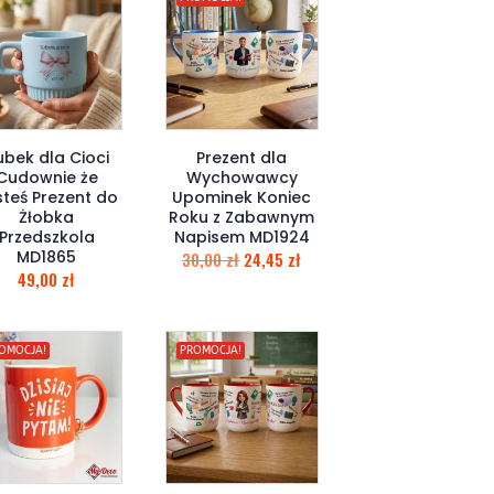
ubek dla Cioci
Prezent dla
Cudownie że
Wychowawcy
steś Prezent do
Upominek Koniec
Żłobka
Roku z Zabawnym
Przedszkola
Napisem MD1924
MD1865
30,00
zł
24,45
zł
49,00
zł
OMOCJA!
PROMOCJA!