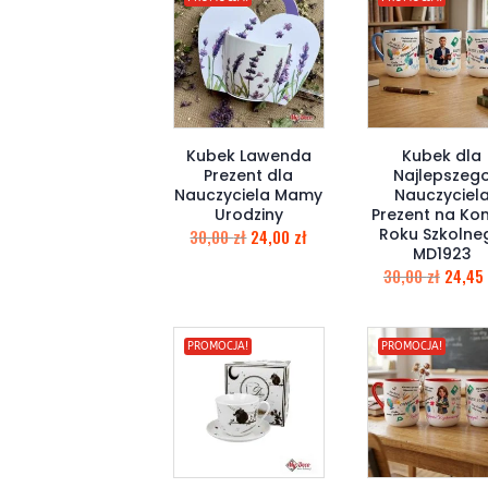
Kubek Lawenda
Kubek dla
Prezent dla
Najlepszeg
Nauczyciela Mamy
Nauczyciel
Urodziny
Prezent na Kon
Roku Szkolne
30,00
zł
24,00
zł
MD1923
30,00
zł
24,45
PROMOCJA!
PROMOCJA!