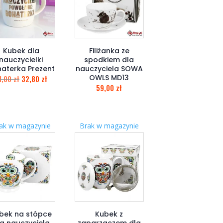
Kubek dla
Filiżanka ze
nauczycielki
spodkiem dla
aterka Prezent
nauczyciela SOWA
OWLS MD13
1,00
zł
32,80
zł
59,00
zł
ak w magazynie
Brak w magazynie
bek na stópce
Kubek z
a nauczyciela
zaparzaczem dla