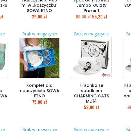
czku
ml w „koszyczku”
Jumbo Kwiaty
SO
SOWA ETNO
Prezent
zł
29,00
zł
69,00
zł
55,20
zł
nie
Brak w magazynie
Brak w magazynie
Br
Komplet dla
Filiżanka ze
Fil
a
nauczyciela SOWA
spodkiem
SOWA
ETNO
CHARMING CATS
nau
MD14
75,00
zł
59,00
zł
6
nie
Brak w magazynie
Brak w magazynie
Br