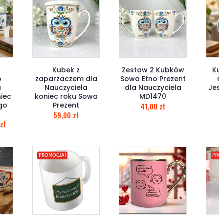
Kubek z
Zestaw 2 Kubków
K
o
zaparzaczem dla
Sowa Etno Prezent
a
Nauczyciela
dla Nauczyciela
Je
iec
koniec roku Sowa
MD1470
go
Prezent
41,00
zł
59,00
zł
zł
PROMOCJA!
PR