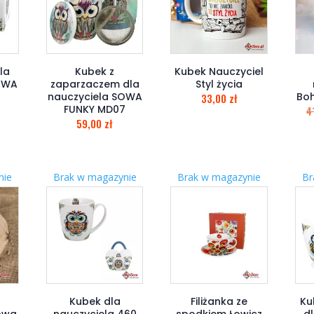
la
Kubek z
Kubek Nauczyciel
SOWA
zaparzaczem dla
Styl życia
nauczyciela SOWA
Boh
33,00
zł
FUNKY MD07
4
59,00
zł
nie
Brak w magazynie
Brak w magazynie
Br
Kubek dla
Filiżanka ze
Ku
owa
nauczyciela 460
spodkiem Łowicz
dl