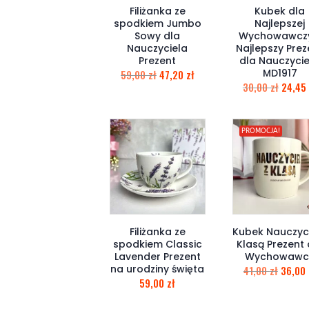
Filiżanka ze
Kubek dla
spodkiem Jumbo
Najlepszej
Sowy dla
Wychowawczy
Nauczyciela
Najlepszy Prez
Prezent
dla Nauczycie
MD1917
59,00
zł
47,20
zł
30,00
zł
24,45
PROMOCJA!
Filiżanka ze
Kubek Nauczyci
spodkiem Classic
Klasą Prezent 
Lavender Prezent
Wychowawc
na urodziny święta
41,00
zł
36,00
59,00
zł