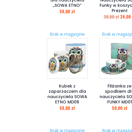
„SOWA ETNO”
Funky w koszy
Prezent
59,00
zł
30,00
zł
24,00
Brak w magazynie
Brak w magazy
Kubek z
Filiżanka ze
zaparzaczem dla
spodkiem dl
nauczyciela SOWA
nauczyciela 
ETNO MD06
FUNKY MD01
59,00
zł
59,00
zł
Brak w magazynie
Brak w magazy