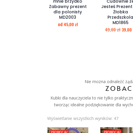
mnie brzydko
Cudownie ż
Zabawny prezent
Jesteś Prezent
dla polonisty
Żłobka
MD2003
Przedszkol
MD1865
od
45,00
zł
49,00
zł
39,00
Nie można odnaleźć żądan
ZOBAC
Kubki dla nauczyciela to nie tylko praktyc
tworząc idealne podziękowanie dla wych
Wyświetlanie wszystkich wyników: 47
PROMOCJA!
PROMOCJA!