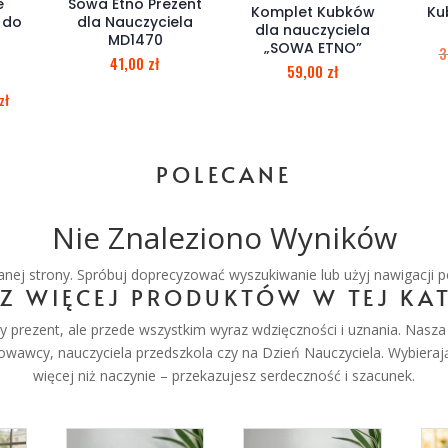
e
Sowa Etno Prezent
Komplet Kubków
Ku
 do
dla Nauczyciela
dla nauczyciela
MD1470
„SOWA ETNO”
3
a
41,00
zł
59,00
zł
zł
POLECANE
Nie Znaleziono Wyników
ej strony. Spróbuj doprecyzować wyszukiwanie lub użyj nawigacji p
Z WIĘCEJ PRODUKTÓW W TEJ KAT
zny prezent, ale przede wszystkim wyraz wdzięczności i uznania. Nasz
owawcy, nauczyciela przedszkola czy na Dzień Nauczyciela. Wybieraj
więcej niż naczynie – przekazujesz serdeczność i szacunek.