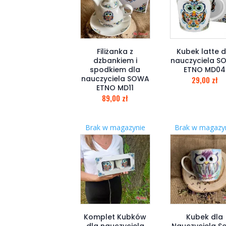
Filiżanka z
Kubek latte d
dzbankiem i
nauczyciela 
spodkiem dla
ETNO MD04
nauczyciela SOWA
29,00
zł
ETNO MD11
89,00
zł
Brak w magazynie
Brak w magazy
Komplet Kubków
Kubek dla
dla nauczyciela
Nauczyciela S