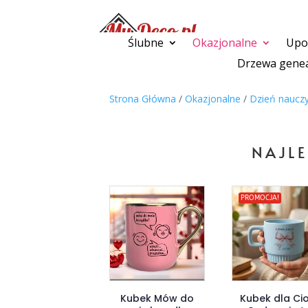
Ślubne
Okazjonalne
Upom
Drzewa genea
Strona Główna
/
Okazjonalne
/
Dzień nauczy
NAJLE
PROMOCJA!
Kubek Mów do
Kubek dla Cio