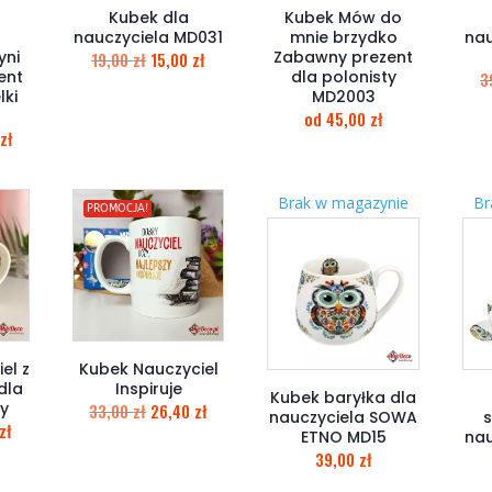
Kubek dla
Kubek Mów do
nauczyciela MD031
mnie brzydko
nau
ni
Zabawny prezent
19,00
zł
15,00
zł
ent
dla polonisty
3
lki
MD2003
od
45,00
zł
zł
Brak w magazynie
Br
PROMOCJA!
el z
Kubek Nauczyciel
dla
Inspiruje
Kubek baryłka dla
y
33,00
zł
26,40
zł
nauczyciela SOWA
zł
ETNO MD15
nau
39,00
zł