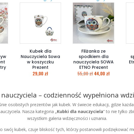
Kubek dla
Filiżanka ze
tyw
Nauczyciela Sowa
spodkiem dla
s
ent
w koszyczku
nauczyciela SOWA
Et
try
Prezent
ETNO Prezent
29,00
zł
55,00
zł
44,00
zł
 nauczyciela – codzienność wypełniona wdz
eśnie osobistych prezentów jak kubek. W świecie edukacji, gdzie każda
auczyciela. Nasza kategoria „
Kubki dla nauczyciela
” to nie tylko z
wszystkim galeria wdzięczności i uznania.
po swój kubek, czuje bliskość tych, którzy postanowili podziękowa