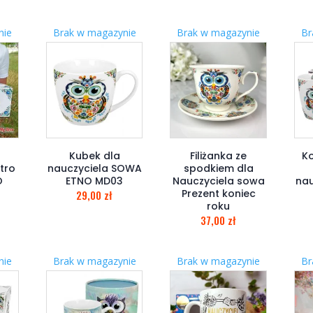
nie
Brak w magazynie
Brak w magazynie
Br
Kubek dla
Filiżanka ze
Ko
tro
nauczyciela SOWA
spodkiem dla
O
ETNO MD03
Nauczyciela sowa
nau
Prezent koniec
29,00
zł
roku
37,00
zł
nie
Brak w magazynie
Brak w magazynie
Br