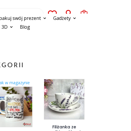



pakuj swój prezent
Gadżety
 3D
Blog
EGORII
ak w magazynie
Filiżanka ze