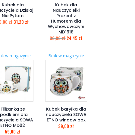
Kubek dla
Kubek dla
czyciela Dzisiaj
Nauczycielki
Nie Pytam
Prezent z
Humorem dla
9,00
zł
31,20
zł
Wychowawczyni
MD1918
30,00
zł
24,45
zł
ak w magazynie
Brak w magazynie
Filiżanka ze
Kubek baryłka dla
spodkiem dla
nauczyciela SOWA
czyciela SOWA
ETNO window box
ETNO MD02
39,00
zł
59,00
zł