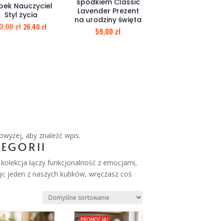
spodkiem Classic
bek Nauczyciel
Lavender Prezent
Styl życia
na urodziny święta
3,00
zł
26,40
zł
59,00
zł
owyżej, aby znaleźć wpis.
EGORII
a kolekcja łączy funkcjonalność z emocjami,
ąc jeden z naszych kubków, wręczasz coś
PROMOCJA!