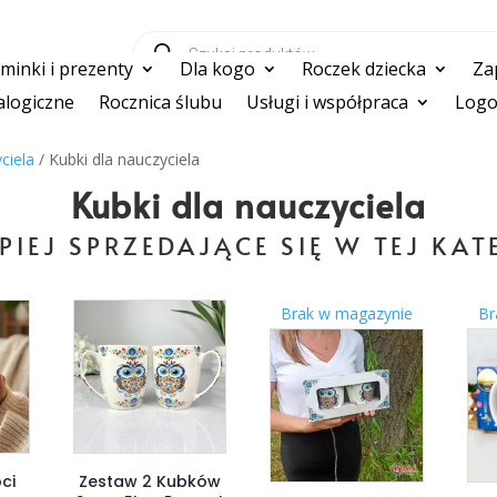
Wyszukiwarka
produktów
inki i prezenty
Dla kogo
Roczek dziecka
Za
logiczne
Rocznica ślubu
Usługi i współpraca
Logo
ciela
/ Kubki dla nauczyciela
Kubki dla nauczyciela
PIEJ SPRZEDAJĄCE SIĘ W TEJ KAT
Brak w magazynie
Br
ci
Zestaw 2 Kubków