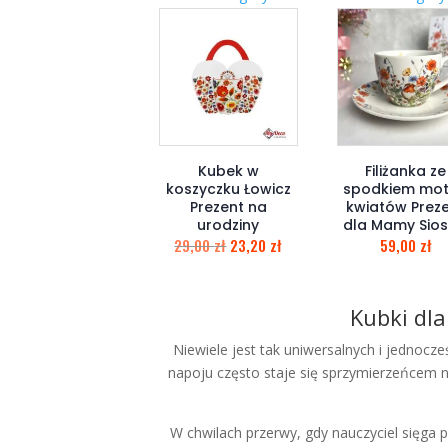
Kubek w
Filiżanka ze
koszyczku Łowicz
spodkiem mo
Prezent na
kwiatów Prez
urodziny
dla Mamy Sios
29,00
zł
23,20
zł
59,00
zł
Kubki dla
Niewiele jest tak uniwersalnych i jednocz
napoju często staje się sprzymierzeńcem n
W chwilach przerwy, gdy nauczyciel sięga 