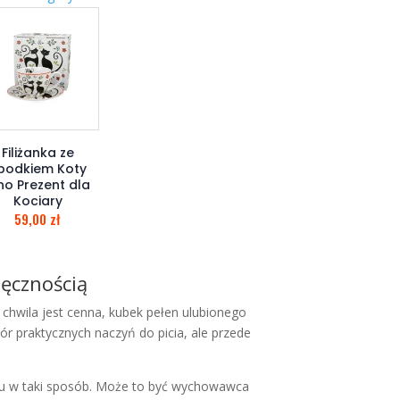
Filiżanka ze
podkiem Koty
no Prezent dla
Kociary
59,00
zł
ięcznością
 chwila jest cenna, kubek pełen ulubionego
biór praktycznych naczyń do picia, ale przede
ć mu w taki sposób. Może to być wychowawca