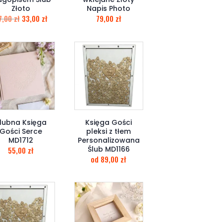
Złoto
Napis Photo
7,00
zł
33,00
zł
79,00
zł
lubna Księga
Księga Gości
Gości Serce
pleksi z tłem
MD1712
Personalizowana
Ślub MD1166
55,00
zł
od
89,00
zł