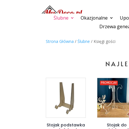
Ślubne
Okazjonalne
Upom
Drzewa genea
Strona Główna
/
Ślubne
/ Księgi gości
NAJLE
PROMOCJA!
Stojak podstawka
Stojak do