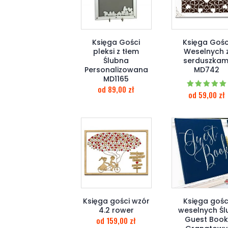
Księga Gości
Księga Gośc
pleksi z tłem
Weselnych 
Ślubna
serduszkam
Personalizowana
MD742
MD1165
od
89,00
zł
od
59,00
zł
Oceniono
5.00
na 5
Księga gości wzór
Księga gośc
4.2 rower
weselnych Śl
Guest Boo
od
159,00
zł