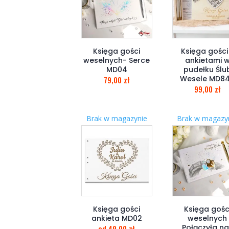
Księga gości
Księga gości
weselnych- Serce
ankietami 
MD04
pudełku Ślu
Wesele MD8
79,00
zł
99,00
zł
Brak w magazynie
Brak w magazy
Księga gości
Księga gośc
ankieta MD02
weselnych
Połączyła n
od
49,00
zł