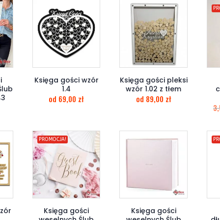
PR
i
Księga gości wzór
Księga gości pleksi
Ślub
1.4
wzór 1.02 z tłem
c
43
od
69,00
zł
od
89,00
zł
3
PROMOCJA!
PR
wzór
Księga gości
Księga gości
weselnych Ślub
weselnych Ślub
dł