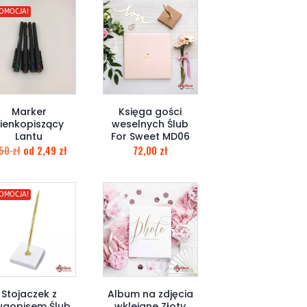
OMOCJA!
Marker
Księga gości
ienkopiszący
weselnych Ślub
Lantu
For Sweet MD06
,50
zł
od
2,49
zł
72,00
zł
OMOCJA!
Stojaczek z
Album na zdjęcia
ugopisem Ślub
wklejane Złoty