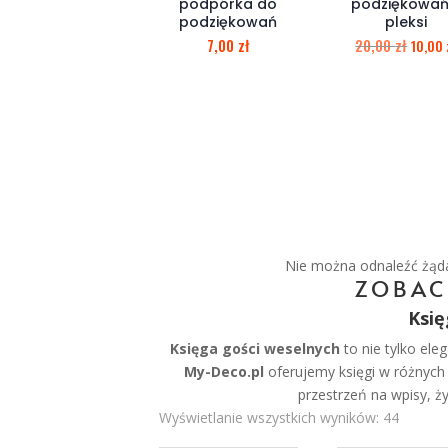
podpórka do
podziękowań
podziękowań
pleksi
7,00
zł
20,00
zł
10,00
Nie można odnaleźć żądan
ZOBAC
Księ
Księga gości weselnych
to nie tylko ele
My-Deco.pl
oferujemy księgi w różnych 
przestrzeń na wpisy, ż
Wyświetlanie wszystkich wyników: 44