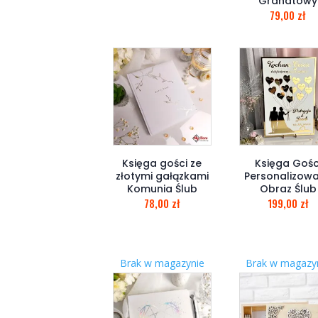
Granatowy
79,00
zł
Księga gości ze
Księga Gośc
złotymi gałązkami
Personalizow
Komunia Ślub
Obraz Ślub
78,00
zł
199,00
zł
Brak w magazynie
Brak w magazy