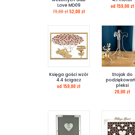
Love MD09
od
159,00
zł
79,00
zł
52,00
zł
Księga gości wzór
Stojak do
4.4 ścigacz
podziękowań
pleksi
od
159,00
zł
20,00
zł