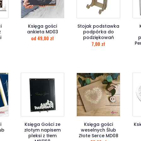
i
Księga gości
Stojak podstawka
z
ankieta MD03
podpórka do
i
podziękowań
p
od
49,00
zł
Pe
7,00
zł
i
Księga Gości ze
Księga gości
Ksi
ub
złotym napisem
weselnych Ślub
k
pleksi z tłem
Złote Serce MD08