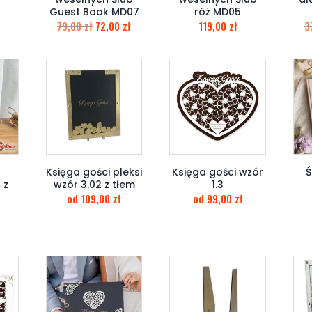
Guest Book MD07
róż MD05
79,00
zł
72,00
zł
119,00
zł
3
Księga gości pleksi
Księga gości wzór
Ś
 z
wzór 3.02 z tłem
1.3
od
109,00
zł
od
99,00
zł