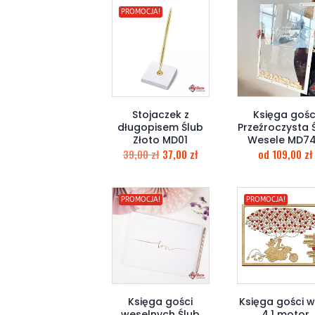
PROMOCJA!
Stojaczek z
Księga gośc
długopisem Ślub
Przeźroczysta 
Złoto MD01
Wesele MD7
39,00
zł
37,00
zł
od
109,00
zł
PROMOCJA!
PROMOCJA!
Księga gości
Księga gości 
weselnych Ślub
4.1 motor