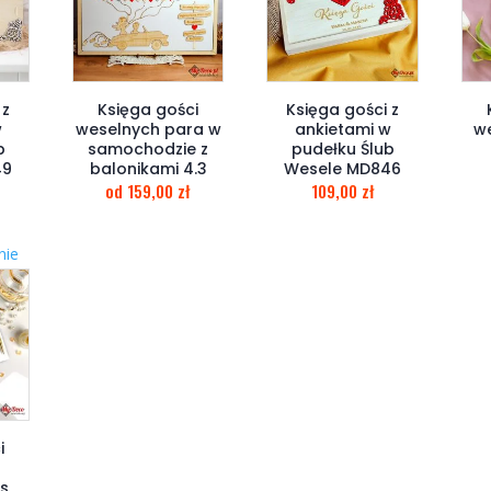
 z
Księga gości
Księga gości z
w
weselnych para w
ankietami w
w
b
samochodzie z
pudełku Ślub
49
balonikami 4.3
Wesele MD846
od
159,00
zł
109,00
zł
nie
i
as