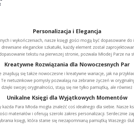
3
Personalizacja i Elegancja
nych i wykończeniach, nasze księgi gości mogą być dopasowane do in
po drewniane eleganckie szkatułki, każdy element został zaprojektowa
 dopasowanie tekstu na pierwszej stronie, pozwala Młodej Parze na stw
Kreatywne Rozwiązania dla Nowoczesnych Par
e znajdują się także nowoczesne i kreatywne wariacje, jak na przykła
Te nietuzinkowe pomysły pozwalają na zebranie życzeń w oryginaln
 dzięki swojej oryginalności, stają się nie tylko pamiątką, ale równ
Unikalne Księgi dla Wyjątkowych Momentów
 każda Para Młoda mogła znaleźć coś idealnego dla siebie. Nasze ksi
ci materiałów i oferują szeroki zakres personalizacji. Serdecznie za
brania księgi, która stanie się niezapomnianą pamiątką Waszego ślu