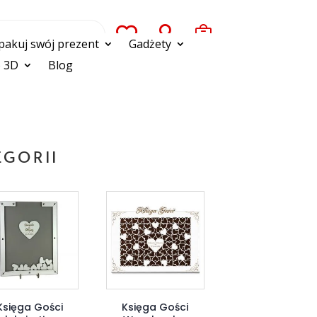



pakuj swój prezent
Gadżety
 3D
Blog
EGORII
Księga Gości
Księga Gości