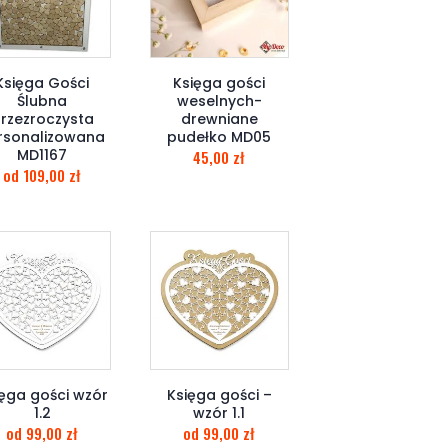
Księga Gości
Księga gości
Ślubna
weselnych-
rzezroczysta
drewniane
rsonalizowana
pudełko MD05
MD1167
45,00
zł
od
109,00
zł
ęga gości wzór
Księga gości –
1.2
wzór 1.1
od
99,00
zł
od
99,00
zł