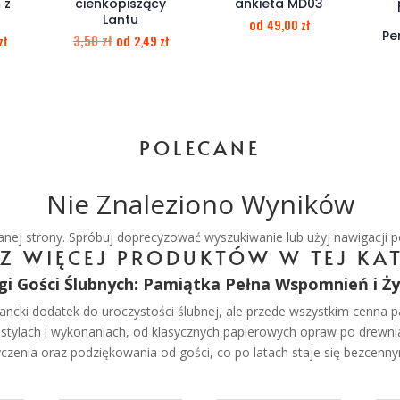
 z
cienkopiszący
ankieta MD03
Lantu
od
49,00
zł
Pe
3,50
zł
od
zł
2,49
zł
POLECANE
Nie Znaleziono Wyników
ej strony. Spróbuj doprecyzować wyszukiwanie lub użyj nawigacji p
Z WIĘCEJ PRODUKTÓW W TEJ KAT
gi Gości Ślubnych: Pamiątka Pełna Wspomnień i Ż
gancki dodatek do uroczystości ślubnej, ale przede wszystkim cenna 
stylach i wykonaniach, od klasycznych papierowych opraw po drewnia
yczenia oraz podziękowania od gości, co po latach staje się bezce