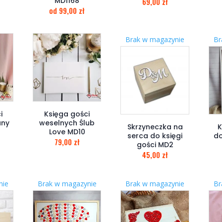
MD1168
69,00
zł
od
99,00
zł
Brak w magazynie
Br
i
Księga gości
any
weselnych Ślub
Skrzyneczka na
K
Love MD10
serca do księgi
d
79,00
zł
gości MD2
45,00
zł
nie
Brak w magazynie
Brak w magazynie
Br