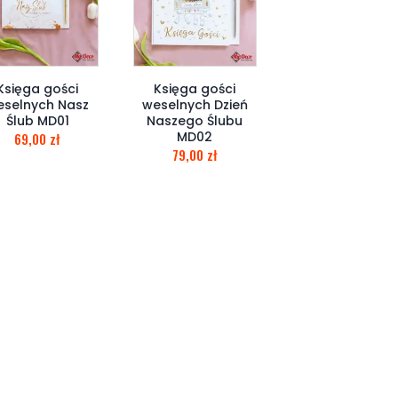
Księga gości
Księga gości
eselnych Nasz
weselnych Dzień
Ślub MD01
Naszego Ślubu
MD02
69,00
zł
79,00
zł