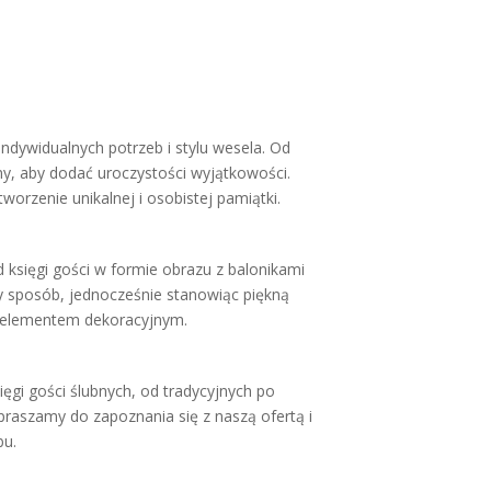
dywidualnych potrzeb i stylu wesela. Od
ny, aby dodać uroczystości wyjątkowości.
orzenie unikalnej i osobistej pamiątki.
d księgi gości w formie obrazu z balonikami
y sposób, jednocześnie stanowiąc piękną
ież elementem dekoracyjnym.
ęgi gości ślubnych, od tradycyjnych po
praszamy do zapoznania się z naszą ofertą i
bu.