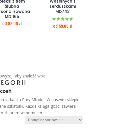
pleksi z tłem
Weselnych z
Ślubna
serduszkami
rsonalizowana
MD742
MD1165
od
89,00
zł
Oceniono
od
59,00
zł
5.00
na 5
owyżej, aby znaleźć wpis.
EGORII
yczeń
pamiątka dla Pary Młodej. W naszym sklepie
ne szkatułki. Każda księga gości zawiera
nnym zbiorem wspomnień.