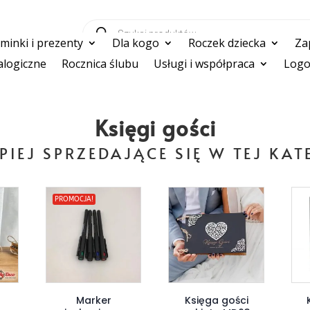
Wyszukiwarka
produktów
inki i prezenty
Dla kogo
Roczek dziecka
Za
logiczne
Rocznica ślubu
Usługi i współpraca
Logo
Księgi gości
PIEJ SPRZEDAJĄCE SIĘ W TEJ KAT
PROMOCJA!
Marker
Księga gości