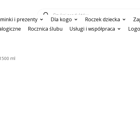
Wyszukiwarka
produktów
inki i prezenty
Dla kogo
Roczek dziecka
Za
logiczne
Rocznica ślubu
Usługi i współpraca
Logo
 1500 ml