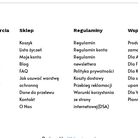
rcia
Sklep
Regulaminy
Wsp
Koszyk
Regulamin
Prod
Lista życzeń
Regulamin konta
zamo
Moje konto
Regulamin
Dla 
Blog
newslettera
Dla 
0
FAQ
Polityka prywatności
Dla 
Jak usuwać warstwę
Koszty dostawy
Dla 
0
ochronną
Przebieg reklamacji
upom
Dane do przelewu
Warunki korzystania
Dla 
Kontakt
ze strony
Plan
O Nas
internetowej(DSA)