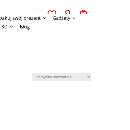



pakuj swój prezent
Gadżety
 3D
Blog