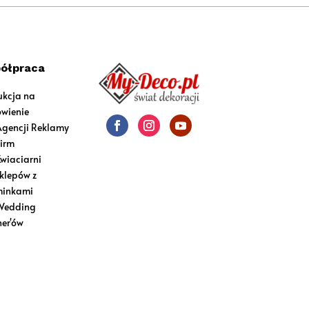
ółpraca
ukcja na
wienie
Agencji Reklamy
Firm
Kwiaciarni
sklepów z
inkami
Wedding
ner'ów