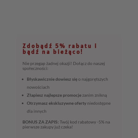
Zdobądź 5% rabatu i
bądź na bieżąco!
Nie przegap żadnej okazji! Dołącz do naszej
społeczności:
Błyskawicznie dowiesz się
o najgorętszych
nowościach
Złapiesz najlepsze promocje
zanim znikną
Otrzymasz ekskluzywne oferty
niedostępne
dla innych
BONUS ZA ZAPIS:
Twój kod rabatowy -5% na
pierwsze zakupy już czeka!