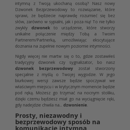
intymną z Twoją ukochaną osobą? Nasz nowy
Dzwonek Bezprzewodowy to rozwiązanie, które
sprawi, że będziecie naprawdę rozumieć się bez
słów, zarówno w sypialni, jak i poza nią! To nie tylko
zwykły
dzwonek
to urządzenie, które stworzy
unikalne połączenie między Tobą a Twoim
Partnerem/Partnerką, umożliwiając ekscytujące
doznania na zupełnie nowym poziomie intymności.
Nigdy więcej nie martw się o to, gdzie zostawiłeś
tradycyjny dzwonek czy sygnalizator, bo nasz
dzwonek bezprzewodowy
został stworzony
specjalnie z myślą o Twojej wygodzie. W jego
biurkowej wersji zawsze będzie spoczywał we
właściwym miejscu i w krytycznym momencie będzie
pod ręką. Możesz go trzymać na nocnym stoliku,
dzięki czemu będziesz miał go na wyciągnięcie ręki,
gdy nadejdzie chwila na...
dzwonienie
.
Prosty, niezawodny i
bezprzewodowy sposób na
komunikację intymną