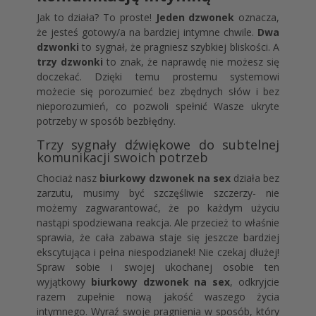
Jak to działa? To proste!
Jeden
dzwonek
oznacza,
że jesteś gotowy/a na bardziej intymne chwile.
Dwa
dzwonki
to sygnał, że pragniesz szybkiej bliskości. A
trzy dzwonki
to znak, że naprawdę nie możesz się
doczekać. Dzięki temu prostemu systemowi
możecie się porozumieć bez zbędnych słów i bez
nieporozumień, co pozwoli spełnić Wasze ukryte
potrzeby w sposób bezbłędny.
Trzy sygnały dźwiękowe do subtelnej
komunikacji swoich potrzeb
Chociaż nasz
biurkowy dzwonek na sex
działa bez
zarzutu, musimy być szczęśliwie szczerzy- nie
możemy zagwarantować, że po każdym użyciu
nastąpi spodziewana reakcja. Ale przecież to właśnie
sprawia, że cała zabawa staje się jeszcze bardziej
ekscytująca i pełna niespodzianek! Nie czekaj dłużej!
Spraw sobie i swojej ukochanej osobie ten
wyjątkowy
biurkowy dzwonek na sex
, odkryjcie
razem zupełnie nową jakość waszego życia
intymnego. Wyraź swoje pragnienia w sposób, który