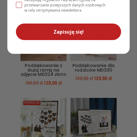
149,00
zł
przetwarzanie powyższych danych osobowych
w celu otrzymywania newslettera.
PROMOCJA!
PROMOCJA!
Zapisuję się!
Podziękowanie z
Podziękowanie dla
dużą ramą na
rodziców MD330
zdjęcie MD324 złoto
159,00
zł
139,00
zł
190,00
zł
139,00
zł
PROMOCJA!