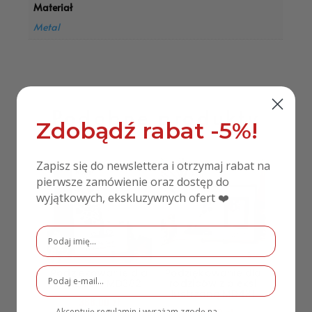
Materiał
Metal
Podobne produkty
Zdobądź rabat -5%!
Zapisz się do newslettera i otrzymaj rabat na
pierwsze zamówienie oraz dostęp do
wyjątkowych, ekskluzywnych ofert ❤️
Podziękowanie dla
Podziękowanie dla
rodziców MD382
rodziców z pleksi
lustrzaną MD431
388,00
zł
Akceptuję regulamin i wyrażam zgodę na