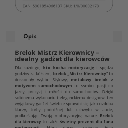
EAN:
5901854966137
SKU:
1/0/00002178
Opis
Brelok Mistrz Kierownicy –
idealny gadżet dla kierowców
Dla każdego,
kto kocha motoryzację
i spędza
godziny za kółkiem,
brelok „Mistrz Kierownicy”
to
doskonały wybór. Stylowy,
metalowy brelok z
motywem samochodowym
to symbol pasji do
jazdy, precyzji i miłości do samochodów. Dzięki
solidnemu wykonaniu i eleganckiemu designowi ten
wyjątkowy gadżet świetnie sprawdzi się jako ozdoba
kluczy, torby podróżnej lub uchwytu w aucie,
podkreślając Twoją motoryzacyjną naturę.
Brelok
dla kierowcy
to także
świetny prezent dla fana
motoryzacji
, który doceni zarówno jego