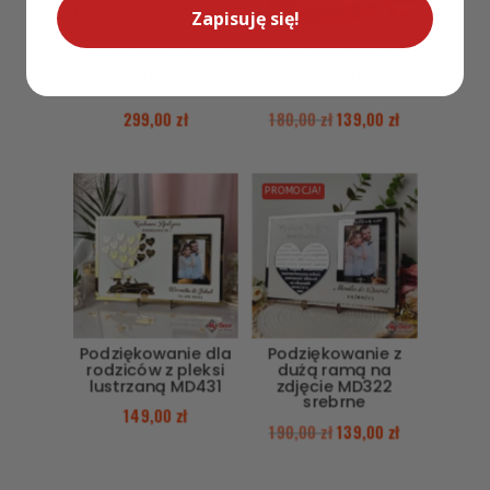
Zapisuję się!
Podziękowanie dla
Podziękowanie dla
rodziców z pleksi
Rodziców Ślub z
lustrzaną 40x60cm
sercem złota pleksi
MD346
MD377
299,00
zł
180,00
zł
139,00
zł
PROMOCJA!
Podziękowanie dla
Podziękowanie z
rodziców z pleksi
dużą ramą na
lustrzaną MD431
zdjęcie MD322
srebrne
149,00
zł
190,00
zł
139,00
zł