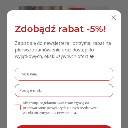
PROMOCJA!
Zdobądź rabat -5%!
Zapisz się do newslettera i otrzymaj rabat na
pierwsze zamówienie oraz dostęp do
Akrylowe
Personalizowany
wyjątkowych, ekskluzywnych ofert ❤️
Podziękowanie dla
Prezent dla
Rodziców MD327
Rodziców na Ślub
Serce z Miejscem na
250,00
zł
Zdjęcie MD332
169,00
zł
139,00
zł
PROMOCJA!
Akceptuję regulamin i wyrażam zgodę na
przetwarzanie powyższych danych osobowych
w celu otrzymywania newslettera.