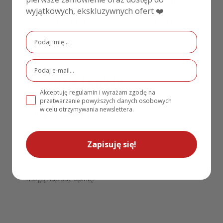
rodziców Golden
rodziców MD480
Rose MD336
złoto
wyjątkowych, ekskluzywnych ofert ❤️
199,00
zł
129,00
zł
69,00
zł
Recenzje i opinie
Akceptuję regulamin i wyrażam zgodę na
przetwarzanie powyższych danych osobowych
w celu otrzymywania newslettera.
Napisz recenzję
Zapisuję się!
Tylko zalogowani klienci, którzy kupili ten produkt
mogą napisać opinię.