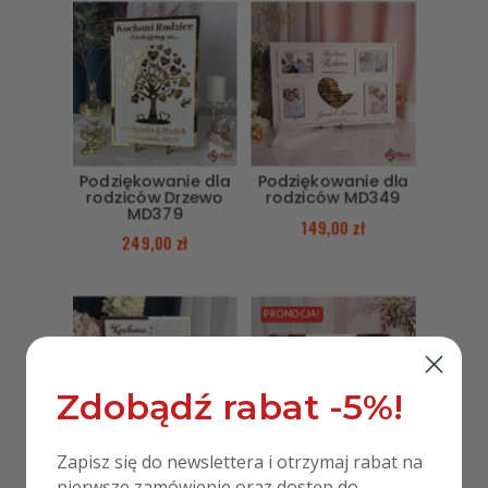
Podziękowanie dla
Podziękowanie dla
rodziców Drzewo
rodziców MD349
MD379
149,00
zł
249,00
zł
PROMOCJA!
Zdobądź rabat -5%!
Zapisz się do newslettera i otrzymaj rabat na
Podziękowanie dla
Podziękowanie dla
pierwsze zamówienie oraz dostęp do