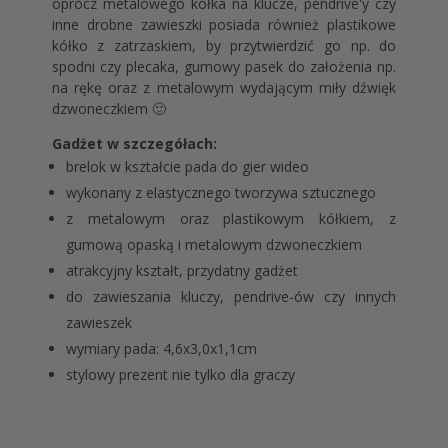
oprócz metalowego kółka na klucze, pendrive'y czy
inne drobne zawieszki posiada również plastikowe
kółko z zatrzaskiem, by przytwierdzić go np. do
spodni czy plecaka, gumowy pasek do założenia np.
na rękę oraz z metalowym wydającym miły dźwięk
dzwoneczkiem 🙂
Gadżet w szczegółach:
brelok w kształcie pada do gier wideo
wykonany z elastycznego tworzywa sztucznego
z metalowym oraz plastikowym kółkiem, z
gumową opaską i metalowym dzwoneczkiem
atrakcyjny kształt, przydatny gadżet
do zawieszania kluczy, pendrive-ów czy innych
zawieszek
wymiary pada: 4,6x3,0x1,1cm
stylowy prezent nie tylko dla graczy