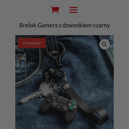
Wyszukiwarka
produktów
Brelok Gamera z dzwonkiem czarny
Promocja!