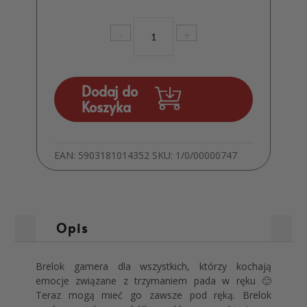
ilość
-
+
Brelok
Gamera
z
dzwonkiem
Dodaj do
czarny
Koszyka
EAN:
5903181014352
SKU:
1/0/00000747
Opis
Brelok gamera dla wszystkich, którzy kochają
emocje związane z trzymaniem pada w ręku 🙂
Teraz mogą mieć go zawsze pod ręką. Brelok