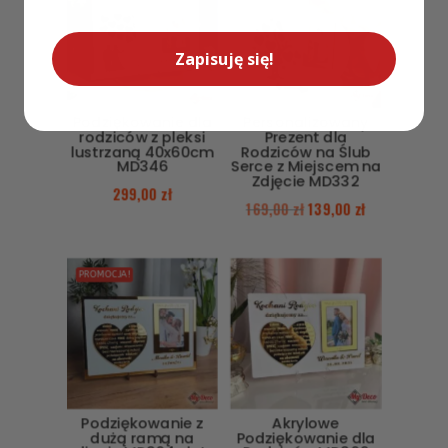
Zapisuję się!
Podziękowanie dla
Personalizowany
rodziców z pleksi
Prezent dla
lustrzaną 40x60cm
Rodziców na Ślub
MD346
Serce z Miejscem na
Zdjęcie MD332
299,00
zł
169,00
zł
139,00
zł
PROMOCJA!
Podziękowanie z
Akrylowe
dużą ramą na
Podziękowanie dla