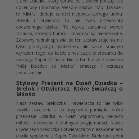
Dzień Dziadka, który sprawi, że Dziadek poczuje się
doceniony i kochany. Wesoły nadruk "Mój Dziadek
to Mistrz" dodaje całości niepowtarzalnego uroku.
Brelok i otwieracz to nie tylko przedmioty
codziennego użytku. To wyraz szacunku wobec
Dziadka, którego humor i mądrość są nieocenione.
Zabawny nadruk sprawia, że ten zestaw staje się nie
tylko praktycznym gadżetem, ale także śmiałym
wyrazem tego, co każdy z nas czuje w stosunku do
swojego Super Dziadka. Niech ten brelok z napisem
"Mój Dziadek to Mistrz" śmieszy i wzrusza
jednocześnie.
Stylowy Prezent na Dzień Dziadka –
Brelok i Otwieracz, Które Świadczą o
Miłości
Nasz zestaw breloczka i otwieracza to nie tylko
zwykłe akcesoria – to oryginalna pamiątka, która
przeniesie Dziadka w świat wspomnień, pełnych
miłości, uśmiechu i drobnych przyjemności. Każde
użycie tego breloczka i otwieracza to niezapomniane
chwile spędzone z Super Dziadkiem. Breloczek pełni