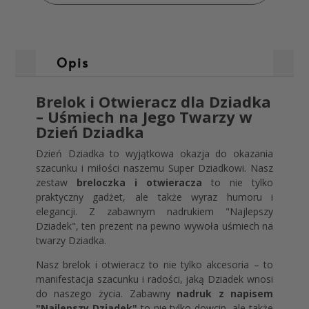
Opis
Brelok i Otwieracz dla Dziadka
– Uśmiech na Jego Twarzy w
Dzień Dziadka
Dzień Dziadka to wyjątkowa okazja do okazania
szacunku i miłości naszemu Super Dziadkowi. Nasz
zestaw
breloczka i otwieracza
to nie tylko
praktyczny gadżet, ale także wyraz humoru i
elegancji. Z zabawnym nadrukiem "
Najlepszy
Dziadek
", ten prezent na pewno wywoła uśmiech na
twarzy Dziadka.
Nasz brelok i otwieracz to nie tylko akcesoria – to
manifestacja szacunku i radości, jaką Dziadek wnosi
do naszego życia. Zabawny
nadruk z napisem
"Najlepszy Dziadek"
to nie tylko dowcip, ale także