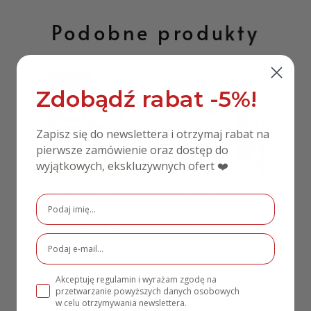
Podobne produkty
PROMOCJA!
Zdobądź rabat -5%!
Zapisz się do newslettera i otrzymaj rabat na
pierwsze zamówienie oraz dostęp do
wyjątkowych, ekskluzywnych ofert ❤️
Podziękowanie dla
Podziękowanie dla
rodziców MD351
Rodziców 3D
złote
Lustrzane Złote
Serce w Ramie
250,00
zł
MD504
149,00
zł
99,00
zł
Akceptuję regulamin i wyrażam zgodę na
przetwarzanie powyższych danych osobowych
PROMOCJA!
w celu otrzymywania newslettera.