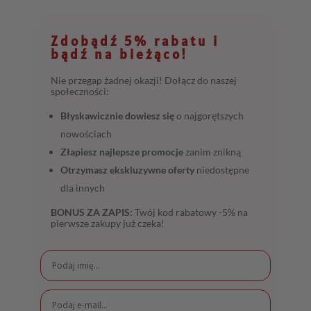
Zdobądź 5% rabatu i
bądź na bieżąco!
Nie przegap żadnej okazji! Dołącz do naszej
społeczności:
Błyskawicznie dowiesz się
o najgorętszych
nowościach
Złapiesz najlepsze promocje
zanim znikną
Otrzymasz ekskluzywne oferty
niedostępne
dla innych
BONUS ZA ZAPIS:
Twój kod rabatowy -5% na
pierwsze zakupy już czeka!