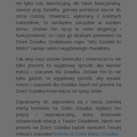
nie tylko rolę dekoracyjną, ale także funkcjonalną,
zawsze przy Dziadku, gotowy pomieścić klucze do
serca rodziny. Otwieracz, wykonany z solidnych
materiałów, to niezbędne narzędzie w każdym
domu. Zestaw ten łączy w sobie elegancję i
funkcjonalność, co czyni go idealnym prezentem na
Dzień Dziadka. Dodatkowo napis "Mój Dziadek to
Mistrz" nadaje całości wyjątkowego charakteru.
Tak więc nasz zestaw breloczka i otwieracza to nie
tylko prezent, to wyjątkowy sposób, aby wyrazić
miłość i szacunek dla Dziadka. Zestaw ten to nie
tylko gadżet, to wyjątkowy sposób, aby wyrazić
miłość i szacunek dla Dziadka. Niech ten prezent na
Dzień Dziadka mówi więcej niż tysiąc słów!
Zapraszamy do zapoznania się z naszą szeroką
ofertą breloków na Dzień Dziadka. Wybierz ten
jedyny i niepowtarzalny, który doskonale
odzwierciedli relację z Twoim Dziadkiem. Niech ten
prezent na Dzień Dziadka będzie wyrazem Twojej
miłości i szacunku!
Breloki na Dzień Babci i Dziadka