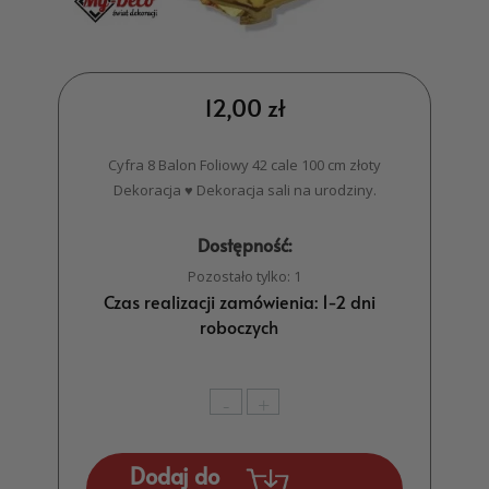
12,00
zł
Cyfra 8 Balon Foliowy 42 cale 100 cm złoty
Dekoracja ♥ Dekoracja sali na urodziny.
Dostępność:
Pozostało tylko: 1
Czas realizacji zamówienia: 1-2 dni
roboczych
ilość
-
+
Cyfra
8
Dodaj do
Balon