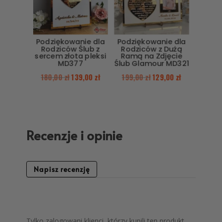
Podziękowanie dla
Podziękowanie dla
Rodziców Ślub z
Rodziców z Dużą
sercem złota pleksi
Ramą na Zdjęcie
MD377
Ślub Glamour MD321
180,00
zł
139,00
zł
199,00
zł
129,00
zł
Recenzje i opinie
Napisz recenzję
Tylko zalogowani klienci, którzy kupili ten produkt