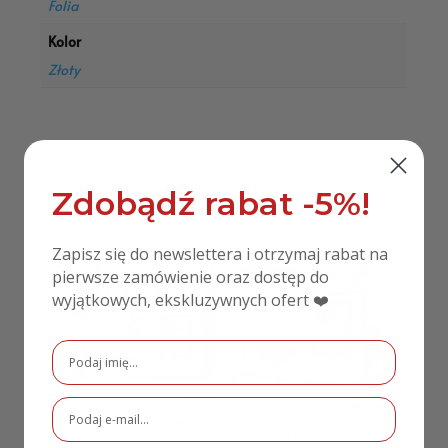
Folia
Kolor
Złoty
Podobne produkty
Zdobądź rabat -5%!
Zapisz się do newslettera i otrzymaj rabat na
pierwsze zamówienie oraz dostęp do
PROMOCJA!
wyjątkowych, ekskluzywnych ofert ❤️
Podziękowanie dla
Podziękowanie z
rodziców z pleksi
dużą ramą na