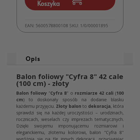
Koszyka
Foliowy
42
cale
100
EAN:
5600578800108
SKU:
1/0/00001895
cm
złoty
Dekoracja
Opis
Balon foliowy "Cyfra 8" 42 cale
(100 cm) - złoty
Balon foliowy
"
Cyfra 8
" o
rozmiarze 42 cali
(
100
cm
) to doskonały sposób na dodanie blasku
każdemu przyjęciu.
Złoty balon
to
dekoracja
, która
sprawdzi się na każdej uroczystości – urodzinach,
rocznicach, weselach czy imprezach tematycznych.
Dzięki swojemu imponującemu rozmiarowi i
eleganckiemu, złotemu kolorowi, balon "Cyfra 8"
wyróżnia się na tle innych dekoracji, przyciągając