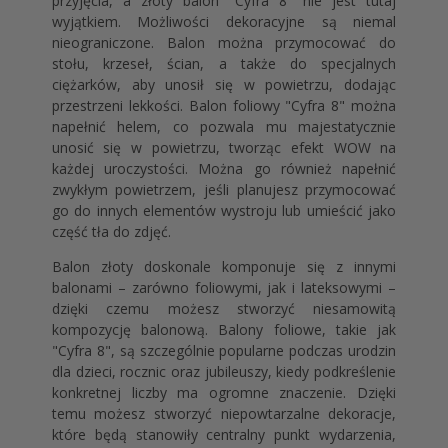
przyjęcia, a złoty balon "Cyfra 8" nie jest tutaj
wyjątkiem. Możliwości dekoracyjne są niemal
nieograniczone. Balon można przymocować do
stołu, krzeseł, ścian, a także do specjalnych
ciężarków, aby unosił się w powietrzu, dodając
przestrzeni lekkości. Balon foliowy "Cyfra 8" można
napełnić helem, co pozwala mu majestatycznie
unosić się w powietrzu, tworząc efekt WOW na
każdej uroczystości. Można go również napełnić
zwykłym powietrzem, jeśli planujesz przymocować
go do innych elementów wystroju lub umieścić jako
część tła do zdjęć.
Balon złoty doskonale komponuje się z innymi
balonami – zarówno foliowymi, jak i lateksowymi –
dzięki czemu możesz stworzyć niesamowitą
kompozycję balonową. Balony foliowe, takie jak
"Cyfra 8", są szczególnie popularne podczas urodzin
dla dzieci, rocznic oraz jubileuszy, kiedy podkreślenie
konkretnej liczby ma ogromne znaczenie. Dzięki
temu możesz stworzyć niepowtarzalne dekoracje,
które będą stanowiły centralny punkt wydarzenia,