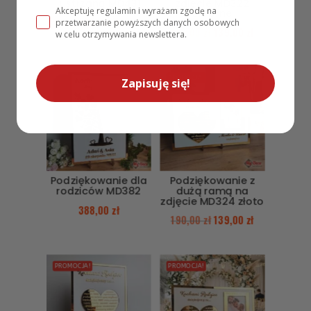
lustrzaną MD431
zdjęcie MD322
Akceptuję regulamin i wyrażam zgodę na
srebrne
149,00
zł
przetwarzanie powyższych danych osobowych
190,00
zł
139,00
zł
w celu otrzymywania newslettera.
PROMOCJA!
Zapisuję się!
Podziękowanie dla
Podziękowanie z
rodziców MD382
dużą ramą na
zdjęcie MD324 złoto
388,00
zł
190,00
zł
139,00
zł
PROMOCJA!
PROMOCJA!