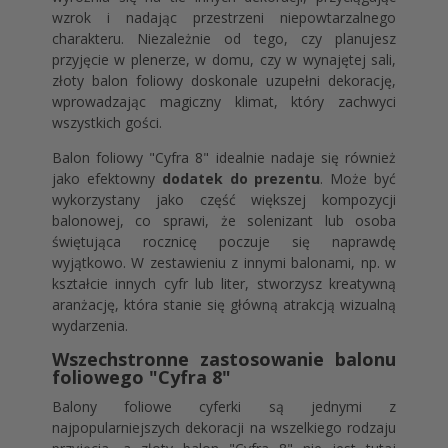
wzrok i nadając przestrzeni niepowtarzalnego
charakteru. Niezależnie od tego, czy planujesz
przyjęcie w plenerze, w domu, czy w wynajętej sali,
złoty balon foliowy doskonale uzupełni dekorację,
wprowadzając magiczny klimat, który zachwyci
wszystkich gości.
Balon foliowy "Cyfra 8" idealnie nadaje się również
jako efektowny
dodatek do prezentu
. Może być
wykorzystany jako część większej kompozycji
balonowej, co sprawi, że solenizant lub osoba
świętująca rocznicę poczuje się naprawdę
wyjątkowo. W zestawieniu z innymi balonami, np. w
kształcie innych cyfr lub liter, stworzysz kreatywną
aranżację, która stanie się główną atrakcją wizualną
wydarzenia.
Wszechstronne zastosowanie balonu
foliowego "Cyfra 8"
Balony foliowe cyferki są jednymi z
najpopularniejszych dekoracji na wszelkiego rodzaju