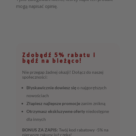
mogą napisać opinię.
Zdobądź 5% rabatu i
bądź na bieżąco!
Nie przegap żadnej okazji! Dołącz do naszej
społeczności:
Błyskawicznie dowiesz się
o najgorętszych
nowościach
Złapiesz najlepsze promocje
zanim znikną
Otrzymasz ekskluzywne oferty
niedostępne
dla innych
BONUS ZA ZAPIS:
Twój kod rabatowy -5% na
pierwsze zakupy już czeka!