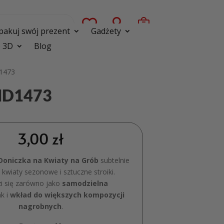



pakuj swój prezent
Gadżety
 3D
Blog
D1473
 MD1473
3,00
zł
Doniczka na Kwiaty na Grób
subtelnie
kwiaty sezonowe i sztuczne stroiki.
i się zarówno jako
samodzielna
k i
wkład do większych kompozycji
nagrobnych
.