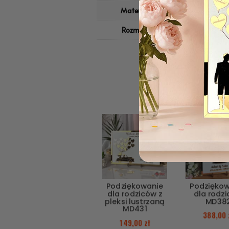
Materiał
Plastik
Rozmiar
25cm x 14,5cm x
Podziękowanie
Podzięko
dla rodziców z
dla rodz
pleksi lustrzaną
MD38
MD431
388,00
149,00
zł