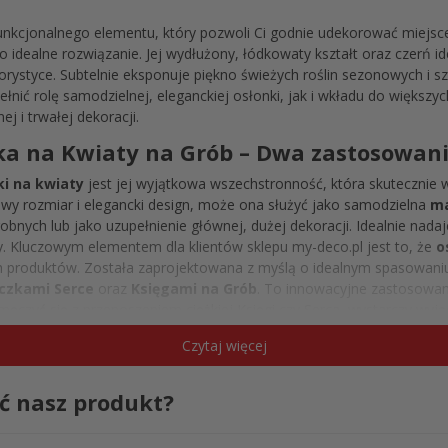
unkcjonalnego elementu, który pozwoli Ci godnie udekorować miejsce
o idealne rozwiązanie. Jej wydłużony, łódkowaty kształt oraz czerń i
ystyce. Subtelnie eksponuje piękno świeżych roślin sezonowych i sz
łnić rolę samodzielnej, eleganckiej osłonki, jak i wkładu do większyc
j i trwałej dekoracji.
a na Kwiaty na Grób – Dwa zastosowan
ki na kwiaty
jest jej wyjątkowa wszechstronność, która skutecznie
wy rozmiar i elegancki design, może ona służyć jako samodzielna
ma
obnych lub jako uzupełnienie głównej, dużej dekoracji. Idealnie nad
y. Kluczowym elementem dla klientów sklepu my-deco.pl jest to, że
o
 produktów. Została zaprojektowana z myślą o idealnym spasowaniu 
czkami Serce
oraz
Księgami na Grób
. To innowacyjne zastosowan
męczyć się z przenoszeniem ciężkiej Księgi czy Serca, wystarczy wyj
mpozycji kwiatowej
w domu, w komfortowych warunkach, a następ
Czytaj więcej
a wkładu pozwala także na ochronę drogich doniczek przed bezpośre
ć nasz produkt?
aty na Cmentarz – Symbol czystości i w
iatów
nie jest przypadkowy. Czerń jest kolorem uniwersalnym, który n