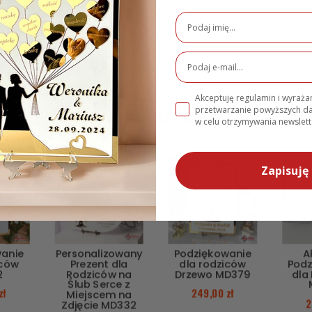
 6,5cm
Akceptuję regulamin i wyraż
Podobne produkty
przetwarzanie powyższych 
w celu otrzymywania newslett
Zapisuję 
PROMOCJA!
wanie
Personalizowany
Podziękowanie
A
iców
Prezent dla
dla rodziców
Podz
2
Rodziców na
Drzewo MD379
dla
Ślub Serce z
zł
249,00
zł
Miejscem na
2
Zdjęcie MD332