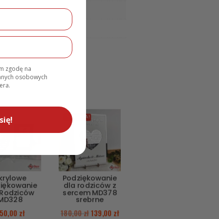
am zgodę na
danych osobowych
era.
się!
PROMOCJA!
krylowe
Podziękowanie
iękowanie
dla rodziców z
 Rodziców
sercem MD378
MD328
srebrne
50,00
zł
180,00
zł
139,00
zł