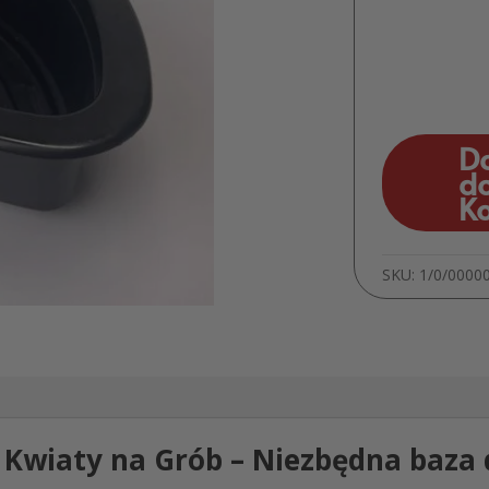
D
d
K
SKU:
1/0/0000
Kwiaty na Grób – Niezbędna baza d
j