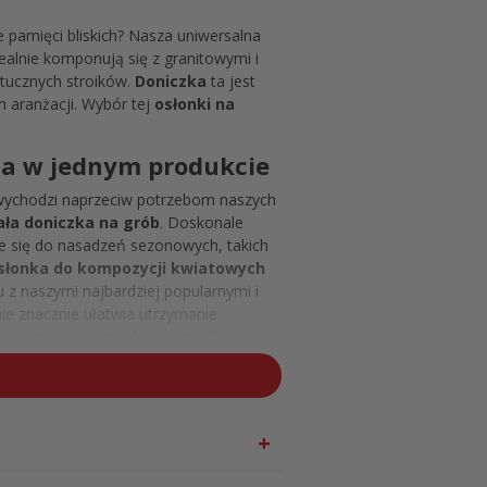
 pamięci bliskich? Nasza uniwersalna
dealnie komponują się z granitowymi i
tucznych stroików.
Doniczka
ta jest
h aranżacji. Wybór tej
osłonki na
ia w jednym produkcie
 wychodzi naprzeciw potrzebom naszych
ła doniczka na grób
. Doskonale
aje się do nasadzeń sezonowych, takich
słonka do kompozycji kwiatowych
z naszymi najbardziej popularnymi i
ie znacznie ułatwia utrzymanie
ąć i wymienić sam wkład. Umożliwia to
nie szybkie i bezproblemowe
dnim kontaktem z ziemią, wodą i
iecznej pamięci
igdy nie wychodzi z mody i idealnie