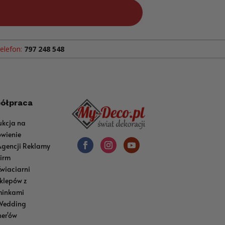
elefon:
797 248 548
ółpraca
ukcja na
wienie
Agencji Reklamy
Firm
Kwiaciarni
sklepów z
inkami
Wedding
ner'ów