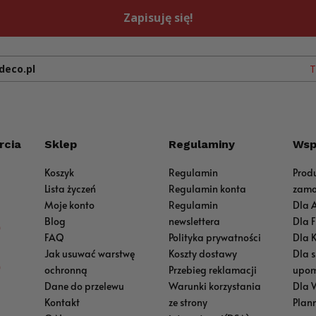
Zapisuję się!
deco.pl
T
rcia
Sklep
Regulaminy
Wsp
Koszyk
Regulamin
Prod
Lista życzeń
Regulamin konta
zamo
Moje konto
Regulamin
Dla 
Blog
newslettera
Dla 
0
FAQ
Polityka prywatności
Dla 
Jak usuwać warstwę
Koszty dostawy
Dla 
0
ochronną
Przebieg reklamacji
upom
Dane do przelewu
Warunki korzystania
Dla 
Kontakt
ze strony
Plan