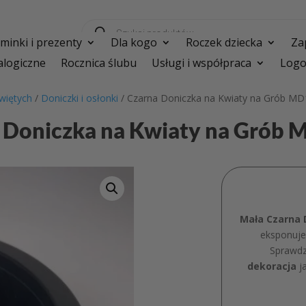
Wyszukiwarka
produktów
inki i prezenty
Dla kogo
Roczek dziecka
Za
logiczne
Rocznica ślubu
Usługi i współpraca
Logo
więtych
/
Doniczki i osłonki
/ Czarna Doniczka na Kwiaty na Grób M
 Doniczka na Kwiaty na Grób
Mała Czarna 
eksponuje 
Sprawdz
dekoracja
ja