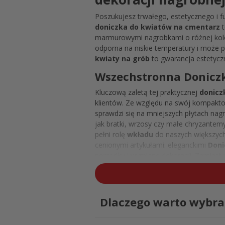
Poszukujesz trwałego, estetycznego i f
doniczka do kwiatów na cmentarz
t
marmurowymi nagrobkami o różnej kolor
odporna na niskie temperatury i może pe
kwiaty na grób
to gwarancja estetyczne
Wszechstronna Doniczk
Kluczową zaletą tej praktycznej
donicz
klientów. Ze względu na swój kompakto
sprawdzi się na mniejszych płytach nagr
jak bratki, wrzosy czy małe chryzantem
pełni rolę
wkładu
do naszych większych
cenionymi artykułami: eleganckimi
Doni
porządku i wymianę dekoracji. Zamiast 
przygotowanie pięknej
doniczki do ko
umieszczenie jej na cmentarzu. Funkcj
wilgocią.
Dlaczego warto wybra
Czarna Doniczka na Kwi
Wybór koloru
naszej Doniczki do Kw