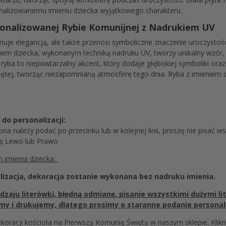
nalizowanemu imieniu dziecka wyjątkowego charakteru.
sonalizowanej Rybie Komunijnej z Nadrukiem UV
nuje elegancją, ale także przenosi symboliczne znaczenie uroczystośc
niem dziecka, wykonanym techniką nadruku UV, tworzy unikalny wzór, k
ba to niepowtarzalny akcent, który dodaje głębokiej symboliki oraz e
ętej, tworząc niezapomnianą atmosferę tego dnia. Ryba z imieniem dz
do personalizacji:
iona należy podać po przecinku lub w kolejnej linii, proszę nie pisać w
ję Lewo lub Prawo
m imienia dziecka.
alizacja, dekoracja zostanie wykonana bez nadruku imienia.
aju literówki, błędną odmianę, pisanie wszystkimi dużymi lit
jemy i drukujemy, dlatego prosimy o staranne podanie persona
koracji kościoła na Pierwszą Komunię Świętą w naszym sklepie. Klikn