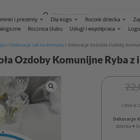
Wyszukiwarka
produktów
inki i prezenty
Dla kogo
Roczek dziecka
Za
logiczne
Rocznica ślubu
Usługi i współpraca
Logo
ęta
/
Dekoracje sali na komunię
/ Dekoracje Kościoła Ozdoby Komun
ioła Ozdoby Komunijne Ryba z
22
Cena w os
Dekoracje K
dziecka ♥ D