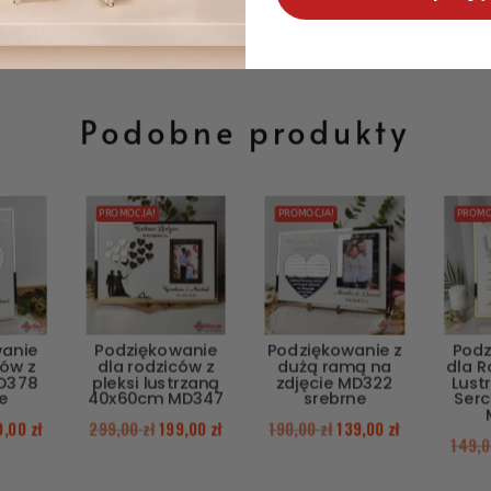
Podobne produkty
PROMOCJA!
PROMOCJA!
PROMO
wanie
Podziękowanie
Podziękowanie z
Podz
ców z
dla rodziców z
dużą ramą na
dla 
D378
pleksi lustrzaną
zdjęcie MD322
Lust
e
40x60cm MD347
srebrne
Serc
9,00
zł
299,00
zł
199,00
zł
190,00
zł
139,00
zł
149,