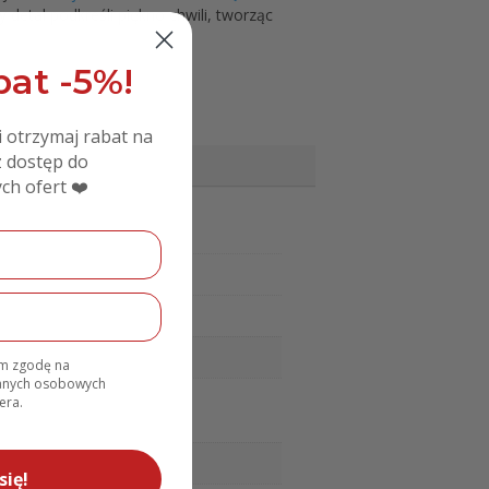
 detal podkreśli piękno chwili, tworząc
at -5%!
i otrzymaj rabat na
 dostęp do
ch ofert ❤️
am zgodę na
danych osobowych
era.
się!