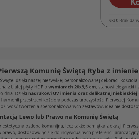
K
SKU:
Brak dan
 Pierwszą Komunię Świętą Ryba z imieni
Świętej dzięki naszej niezwykłej personalizowanej dekoracji kościoł
ana z białej płyty HDF o
wymiarach 20x9,5 cm
, stanowi elegancki 
o dnia. Dzięki
nadrukowi UV imienia oraz delikatnej niebieskiej
armonii przestrzeni kościoła podczas uroczystości Pierwszej Komun
ożliwość tworzenia spersonalizowanych zestawów, idealnie dostos
entacją Lewo lub Prawo na Komunię Świętą
o estetyczna ozdoba komunijna, lecz także pamiątka z okazji Pierws
 w prawo, dostosowując się do indywidualnych preferencji aranżacyjny
ołtarzu, tworząc spójną atmosferę podczas uroczystości. Biała płyta