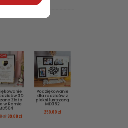
CJA!
iękowanie
Podziękowanie
Rodziców 3D
dla rodziców z
rzane Złote
pleksi lustrzaną
e w Ramie
MD352
MD504
250,00
zł
00
zł
99,00
zł