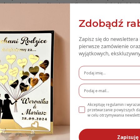
roku i osobistego charakteru tej wyjątkowej uroczystości. Niech każdy
ich rodzin.
Zdobądź rab
doby Komunijne Ryba z imieniem MD523
Zapisz się do newslettera 
pierwsze zamówienie oraz
wyjątkowych, ekskluzywny
e
Akceptuję regulamin i wyraż
przetwarzanie powyższych 
w celu otrzymywania newslett
bieski
Zapisuję 