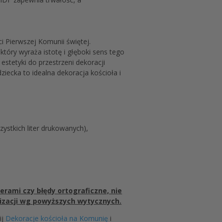
i Pierwszej Komunii świętej.
tóry wyraża istotę i głęboki sens tego
stetyki do przestrzeni dekoracji
iecka to idealna dekoracja kościoła i
szystkich liter drukowanych),
erami czy błędy ortograficzne, nie
lizacji wg powyższych wytycznych.
ij
Dekoracje kościoła na Komunię
i