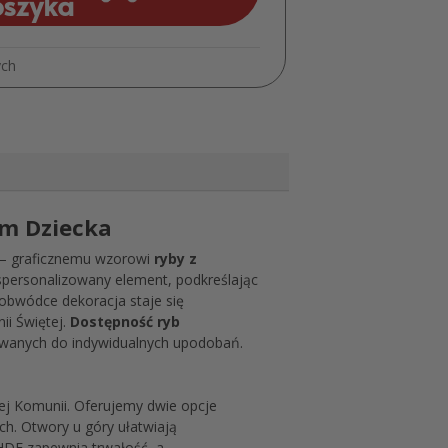
oszyka
z
imieniem
MD523
ych
em Dziecka
a – graficznemu wzorowi
ryby z
i spersonalizowany element, podkreślając
obwódce dekoracja staje się
ii Świętej.
Dostępność ryb
owanych do indywidualnych upodobań.
zej Komunii. Oferujemy dwie opcje
ch. Otwory u góry ułatwiają
 HDF zapewnia trwałość, a