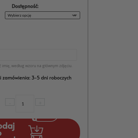
Dostępność:
 imię, według wzoru na głównym zdjęciu.
ji zamówienia: 3-5 dni roboczych
ilość
-
+
Dekoracje
Kościoła
Ozdoby
odaj
Komunijne
o
Ryba