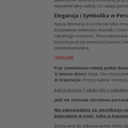
niepowtarzalny nadruk UV nadaje perso
Elegancja i Symbolika w Per
Nasza dekoracja kościoła nie tylko ema
Zestawienie niebieskiej obwódki z imie
sakralnego momentu. Personalizowana ry
kościoła podczas pierwszej Komunii Świ
ozdoba komunijna.
UWAGA!!!
Przy zamówieniu należy podać dane 
1) Imiona dzieci:
Maja, Ola i Kasia (im
2) Orientacja:
Proszę wybrać orientac
Aukcja dotyczy 1 sztuki ryby z nadrukie
Jeśli nie zostanie określona person
Nie odpowiadamy za: wszelkiego rodz
ingerujemy w treść, tylko ją kopiu
Zachęcamy do odkrycia pełnej oferty de