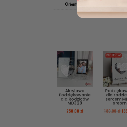
Orientacja
Lewo, Prawo
PROMOCJA!
Akrylowe
Podzięko
Podziękowanie
dla rodzi
dla Rodziców
sercem M
MD328
srebrn
250,00
zł
180,00
zł
13