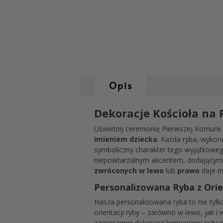
Opis
Dekoracje Kościoła na
Uświetnij ceremonię Pierwszej Komunii 
imieniem dziecka
. Każda ryba, wykon
symboliczny charakter tego wyjątkoweg
niepowtarzalnym akcentem, dodającym h
zwróconych w lewo
lub
prawo
daje m
Personalizowana Ryba z Ori
Nasza personalizowana ryba to nie tylk
orientacji ryby – zarówno w lewo, jak i
zawieszenie dekoracji komunijnej przy 