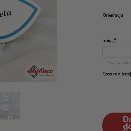
Orientacja
Imię:
*
Prosimy podać
Czas realizac
D
d