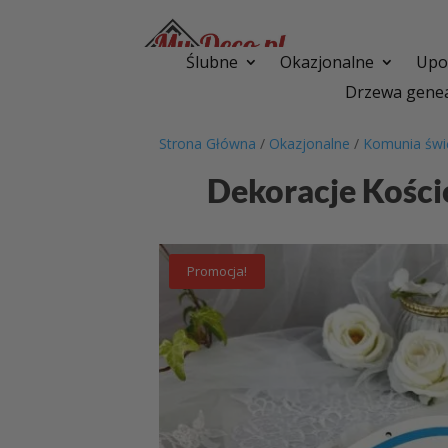
Ślubne
Okazjonalne
Upom
Drzewa genea
Strona Główna
/
Okazjonalne
/
Komunia świ
Dekoracje Kośc
Promocja!