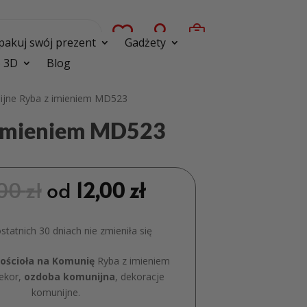



pakuj swój prezent
Gadżety
 3D
Blog
ijne Ryba z imieniem MD523
 imieniem MD523
,00
zł
od
12,00
zł
tatnich 30 dniach nie zmieniła się
ościoła na Komunię
Ryba z imieniem
ekor,
ozdoba komunijna
, dekoracje
komunijne.