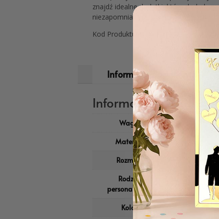
znajdź idealne dodatki, które dodadzą u
niezapomniane wspomnienia dla dzieci i 
Kod Produktu: Dekoracje Kościoła Oz
Informacje dodatkowe
Informacje dodatkow
Waga
0,50 kg
Materiał
HDF
Rozmiar
11,5×15,5 cm
Rodzaj
Drukowane
personalizacji
Kolor
Biały
,
Czarny
,
Nie