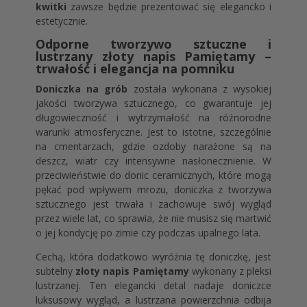
kwitki
zawsze będzie prezentować się elegancko i
estetycznie.
Odporne tworzywo sztuczne i
lustrzany złoty napis Pamiętamy –
trwałość i elegancja na pomniku
Doniczka na grób
została wykonana z wysokiej
jakości tworzywa sztucznego, co gwarantuje jej
długowieczność i wytrzymałość na różnorodne
warunki atmosferyczne. Jest to istotne, szczególnie
na cmentarzach, gdzie ozdoby narażone są na
deszcz, wiatr czy intensywne nasłonecznienie. W
przeciwieństwie do donic ceramicznych, które mogą
pękać pod wpływem mrozu, doniczka z tworzywa
sztucznego jest trwała i zachowuje swój wygląd
przez wiele lat, co sprawia, że nie musisz się martwić
o jej kondycję po zimie czy podczas upalnego lata.
Cechą, która dodatkowo wyróżnia tę doniczkę, jest
subtelny
złoty napis Pamiętamy
wykonany z pleksi
lustrzanej. Ten elegancki detal nadaje doniczce
luksusowy wygląd, a lustrzana powierzchnia odbija