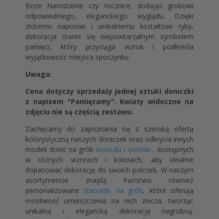
Boże Narodzenie czy rocznice, dodając grobowi
odpowiedniego, eleganckiego wyglądu. Dzięki
złotemu napisowi i unikalnemu kształtowi ryby,
dekoracja stanie się niepowtarzalnym symbolem
pamięci, który przyciąga wzrok i podkreśla
wyjątkowość miejsca spoczynku.
Uwaga:
Cena dotyczy sprzedaży jednej sztuki doniczki
z napisem "Pamiętamy". Kwiaty widoczne na
zdjęciu nie są częścią zestawu.
Zachęcamy do zapoznania się z szeroką ofertą
kolorystyczną naszych doniczek oraz odkrycia innych
modeli donic na grób
doniczki i osłonki
, dostępnych
w różnych wzorach i kolorach, aby idealnie
dopasować dekorację do swoich potrzeb. W naszym
asortymencie znajdą Państwo również
personalizowane
statuetki na grób
, które oferują
możliwość umieszczenia na nich znicza, tworząc
unikalną i elegancką dekorację nagrobną.