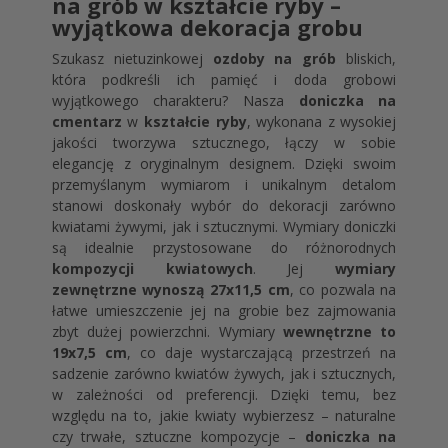
na grób w kształcie ryby –
wyjątkowa dekoracja grobu
Szukasz nietuzinkowej
ozdoby na grób
bliskich,
która podkreśli ich pamięć i doda grobowi
wyjątkowego charakteru? Nasza
doniczka na
cmentarz
w
kształcie ryby
, wykonana z wysokiej
jakości tworzywa sztucznego, łączy w sobie
elegancję z oryginalnym designem. Dzięki swoim
przemyślanym wymiarom i unikalnym detalom
stanowi doskonały wybór do dekoracji zarówno
kwiatami żywymi, jak i sztucznymi. Wymiary doniczki
są idealnie przystosowane do różnorodnych
kompozycji kwiatowych
. Jej
wymiary
zewnętrzne wynoszą 27x11,5 cm
, co pozwala na
łatwe umieszczenie jej na grobie bez zajmowania
zbyt dużej powierzchni. Wymiary
wewnętrzne to
19x7,5 cm
, co daje wystarczającą przestrzeń na
sadzenie zarówno kwiatów żywych, jak i sztucznych,
w zależności od preferencji. Dzięki temu, bez
względu na to, jakie kwiaty wybierzesz – naturalne
czy trwałe, sztuczne kompozycje –
doniczka na