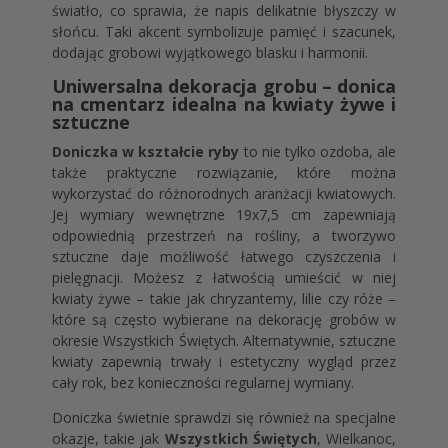
światło, co sprawia, że napis delikatnie błyszczy w
słońcu. Taki akcent symbolizuje pamięć i szacunek,
dodając grobowi wyjątkowego blasku i harmonii.
Uniwersalna dekoracja grobu – donica
na cmentarz idealna na kwiaty żywe i
sztuczne
Doniczka w kształcie ryby
to nie tylko ozdoba, ale
także praktyczne rozwiązanie, które można
wykorzystać do różnorodnych aranżacji kwiatowych.
Jej wymiary wewnętrzne 19x7,5 cm zapewniają
odpowiednią przestrzeń na rośliny, a tworzywo
sztuczne daje możliwość łatwego czyszczenia i
pielęgnacji. Możesz z łatwością umieścić w niej
kwiaty żywe – takie jak chryzantemy, lilie czy róże –
które są często wybierane na dekorację grobów w
okresie Wszystkich Świętych. Alternatywnie, sztuczne
kwiaty zapewnią trwały i estetyczny wygląd przez
cały rok, bez konieczności regularnej wymiany.
Doniczka świetnie sprawdzi się również na specjalne
okazje, takie jak
Wszystkich Świętych
, Wielkanoc,