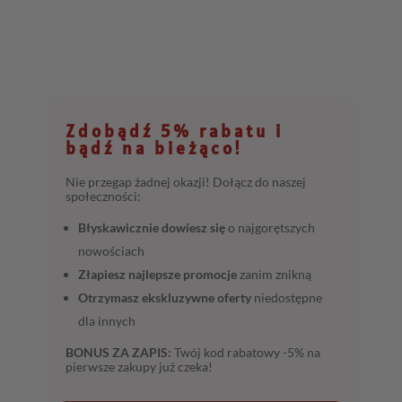
Zdobądź 5% rabatu i
bądź na bieżąco!
Nie przegap żadnej okazji! Dołącz do naszej
społeczności:
Błyskawicznie dowiesz się
o najgorętszych
nowościach
Złapiesz najlepsze promocje
zanim znikną
Otrzymasz ekskluzywne oferty
niedostępne
dla innych
BONUS ZA ZAPIS:
Twój kod rabatowy -5% na
pierwsze zakupy już czeka!