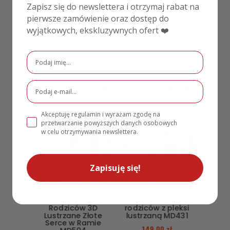
Rozmiar
Zapisz się do newslettera i otrzymaj rabat na
pierwsze zamówienie oraz dostęp do
27×11,5 cm
wyjątkowych, ekskluzywnych ofert ❤️
Podobne produkty
Akceptuję regulamin i wyrażam zgodę na
przetwarzanie powyższych danych osobowych
PROMOCJA!
w celu otrzymywania newslettera.
Zapisuję się!
Podziękowanie dla
Podziękowanie dla
Rodziców 3D
rodziców z pleksi
Lustrzane Złote
lustrzaną MD431
Serce w Ramie
149,00
zł