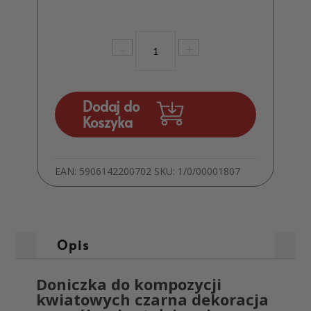
ilość
-
+
Doniczka
do
kompozycji
kwiatowych
Dodaj do
czarna
Koszyka
dekoracja
na
grób
EAN:
5906142200702
SKU:
1/0/00001807
MD893
Opis
Doniczka do kompozycji
kwiatowych czarna dekoracja