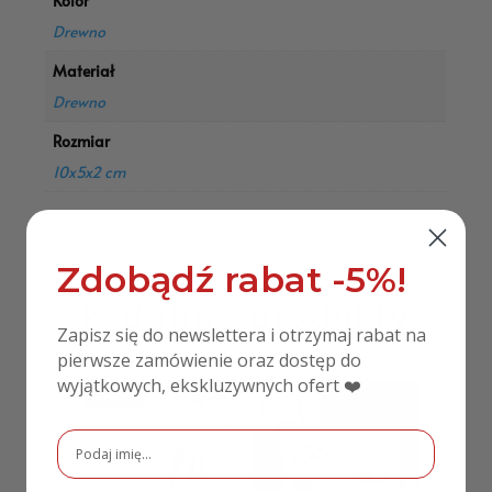
Kolor
Drewno
Materiał
Drewno
Rozmiar
10x5x2 cm
Zdobądź rabat -5%!
Podobne produkty
Zapisz się do newslettera i otrzymaj rabat na
pierwsze zamówienie oraz dostęp do
wyjątkowych, ekskluzywnych ofert ❤️
PROMOCJA!