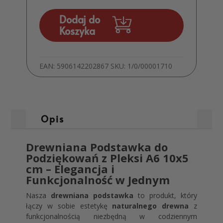
podpórka
do
Dodaj do
pleksi
Koszyka
A6
10x5
cm
EAN:
5906142202867
SKU:
1/0/00001710
Opis
Drewniana Podstawka do
Podziękowań z Pleksi A6 10x5
cm – Elegancja i
Funkcjonalność w Jednym
Nasza
drewniana podstawka
to produkt, który
łączy w sobie estetykę
naturalnego drewna
z
funkcjonalnością niezbędną w codziennym