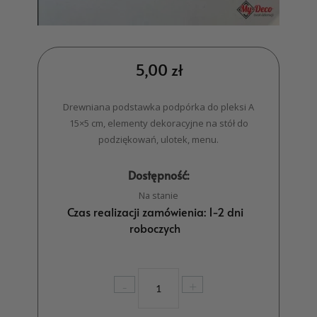
5,00
zł
Drewniana podstawka podpórka do pleksi A
15×5 cm, elementy dekoracyjne na stół do
podziękowań, ulotek, menu.
Dostępność:
Na stanie
Czas realizacji zamówienia: 1-2 dni
roboczych
ilość
-
+
Drewniana
podstawka