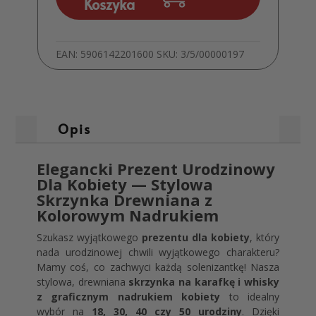
na
Koszyka
30
urodziny
dla
EAN:
5906142201600
SKU:
3/5/00000197
kobiety
MD1030
Opis
Elegancki Prezent Urodzinowy
Dla Kobiety — Stylowa
Skrzynka Drewniana z
Kolorowym Nadrukiem
Szukasz wyjątkowego
prezentu dla kobiety
, który
nada urodzinowej chwili wyjątkowego charakteru?
Mamy coś, co zachwyci każdą solenizantkę! Nasza
stylowa, drewniana
skrzynka na karafkę i whisky
z graficznym nadrukiem kobiety
to idealny
wybór na
18, 30, 40 czy 50 urodziny
. Dzięki