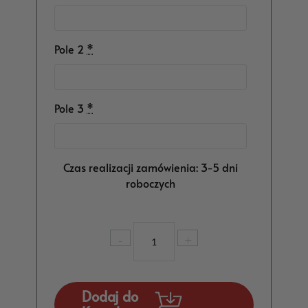
Pole 2
*
Pole 3
*
Czas realizacji zamówienia: 3-5 dni
roboczych
ilość
-
+
Drewniana
Skrzynia
zamykana
Prezent
Dodaj do