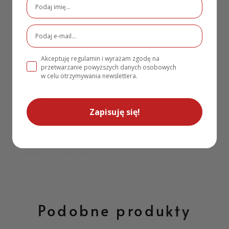
Informacje dodatkowe
Waga
1 kg
Akceptuję regulamin i wyrażam zgodę na
Materiał
przetwarzanie powyższych danych osobowych
w celu otrzymywania newslettera.
Drewno
Rozmiar
Zapisuję się!
29,5x14x10,5 cm
Rodzaj personalizacji
Drukowane
Podobne produkty