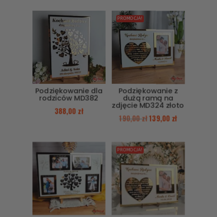
PROMOCJA!
Podziękowanie dla
Podziękowanie z
rodziców MD382
dużą ramą na
zdjęcie MD324 złoto
388,00
zł
190,00
zł
139,00
zł
PROMOCJA!