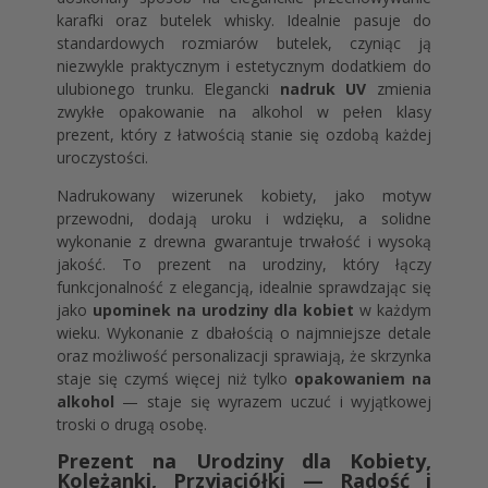
karafki oraz butelek whisky. Idealnie pasuje do
standardowych rozmiarów butelek, czyniąc ją
niezwykle praktycznym i estetycznym dodatkiem do
ulubionego trunku. Elegancki
nadruk UV
zmienia
zwykłe opakowanie na alkohol w pełen klasy
prezent, który z łatwością stanie się ozdobą każdej
uroczystości.
Nadrukowany wizerunek kobiety, jako motyw
przewodni, dodają uroku i wdzięku, a solidne
wykonanie z drewna gwarantuje trwałość i wysoką
jakość. To prezent na urodziny, który łączy
funkcjonalność z elegancją, idealnie sprawdzając się
jako
upominek na urodziny dla kobiet
w każdym
wieku. Wykonanie z dbałością o najmniejsze detale
oraz możliwość personalizacji sprawiają, że skrzynka
staje się czymś więcej niż tylko
opakowaniem na
alkohol
— staje się wyrazem uczuć i wyjątkowej
troski o drugą osobę.
Prezent na Urodziny dla Kobiety,
Koleżanki, Przyjaciółki — Radość i