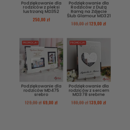
Podziękowanie dla
Podziękowanie dla
rodziców z pleksi
Rodziców z Dużą
lustrzaną MD352
Ramą na Zdjęcie
Ślub Glamour MD321
250,00
zł
199,00
zł
129,00
zł
PROMOCJA!
PROMOCJA!
Podziękowanie dla
Podziękowanie dla
rodziców MD475
rodziców z sercem
srebro
MD378 srebrne
129,00
zł
69,00
zł
180,00
zł
139,00
zł