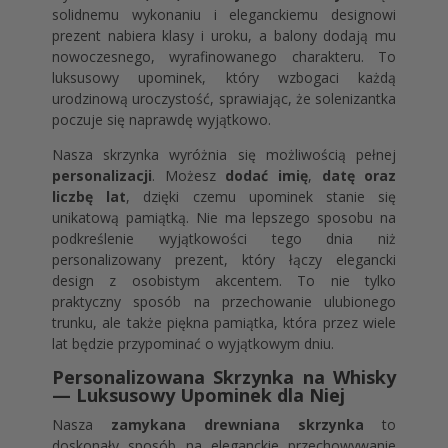
solidnemu wykonaniu i eleganckiemu designowi
prezent nabiera klasy i uroku, a balony dodają mu
nowoczesnego, wyrafinowanego charakteru. To
luksusowy upominek, który wzbogaci każdą
urodzinową uroczystość, sprawiając, że solenizantka
poczuje się naprawdę wyjątkowo.
Nasza skrzynka wyróżnia się możliwością pełnej
personalizacji
. Możesz
dodać imię
,
datę oraz
liczbę lat
, dzięki czemu upominek stanie się
unikatową pamiątką. Nie ma lepszego sposobu na
podkreślenie wyjątkowości tego dnia niż
personalizowany prezent, który łączy elegancki
design z osobistym akcentem. To nie tylko
praktyczny sposób na przechowanie ulubionego
trunku, ale także piękna pamiątka, która przez wiele
lat będzie przypominać o wyjątkowym dniu.
Personalizowana Skrzynka na Whisky
— Luksusowy Upominek dla Niej
Nasza
zamykana drewniana skrzynka
to
doskonały sposób na eleganckie przechowywanie