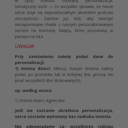
w życiu dziecka. Estetyka, personalizacja,
tematyczny wzór — to wszystko sprawia, że nasze
serce staje się niepowtarzalnym akcentem podczas
uroczystości. Zamów już dziś, aby tworzyć
niezapomniane chwile z naszym personalizowanym
sercem na Komunię Świętą, które pozostaną w
pamięci na lata.
UWAGA!!!
Przy zamówieniu należy podać dane do
personalizacji:
1) Imiona dzieci:
Miłosz, Kacper (imiona należy
podać po przecinku lub w kolejnej linii, proszę nie
pisać wszystkich liter drukowanych),
np. według wzoru:
1) Imiona dzieci:
Agnieszka
Jeśli nie zostanie określona personalizacja,
serce zostanie wykonany bez nadruku imienia.
Nie odpowiadamy za: wszelkiego rodzaju