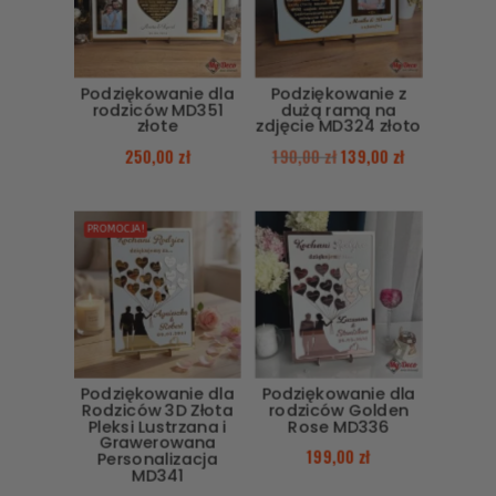
Podziękowanie dla
Podziękowanie z
rodziców MD351
dużą ramą na
złote
zdjęcie MD324 złoto
250,00
zł
190,00
zł
139,00
zł
PROMOCJA!
Podziękowanie dla
Podziękowanie dla
Rodziców 3D Złota
rodziców Golden
Pleksi Lustrzana i
Rose MD336
Grawerowana
199,00
zł
Personalizacja
MD341