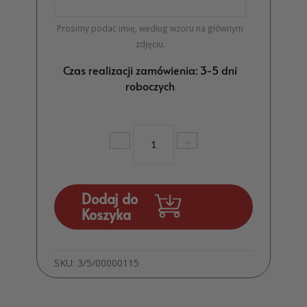
Prosimy podać imię, według wzoru na głównym
zdjęciu.
Czas realizacji zamówienia: 3-5 dni
roboczych
ilość
-
+
Drewniane
serce
z
imieniem
Dodaj do
na
Koszyka
patyku
Dekoracja
Decoupage
SKU:
3/5/00000115
MD520