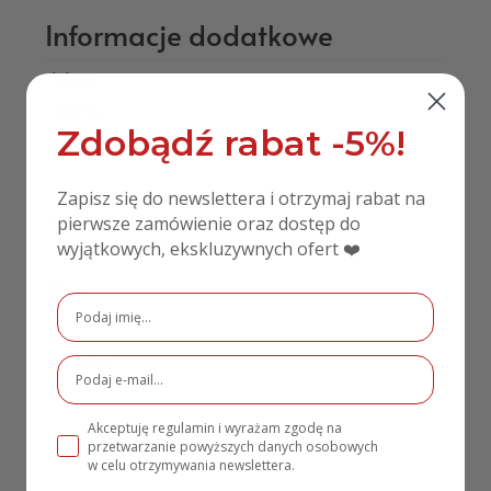
Informacje dodatkowe
Waga
0,50 kg
Zdobądź rabat -5%!
Materiał
HDF
Zapisz się do newslettera i otrzymaj rabat na
Rodzaj personalizacji
pierwsze zamówienie oraz dostęp do
wyjątkowych, ekskluzywnych ofert ❤️
Drukowane
Kolor
Biały
,
Czarny
,
Złoty
Rozmiar
20×35 cm
Akceptuję regulamin i wyrażam zgodę na
przetwarzanie powyższych danych osobowych
w celu otrzymywania newslettera.