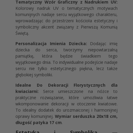
Tematyczny Wzór Graficzny z Nadrukiem UV:
Kolorowy nadruk UV o tematycznych motywach
komunijnych nadaje sercu wyjątkowego charakteru,
wprowadzając do przestrzeni kościoła estetyczny i
symboliczny akcent związany z Pierwszą Komunią
Świętą.
Personalizacja Imienia Dziecka:
Dodając imię
dziecka do serca, tworzymy niepowtarzalną
pamiątkę, która będzie świadkiem tego
wyjątkowego dnia. To indywidualne podejście nadaje
sercu nie tylko estetycznego piękna, lecz także
głębokiej symboliki.
Idealne Do Dekoracji Florystycznych dla
kwiaciarni:
Serce umieszczone na nóżce to
praktyczne rozwiązanie, które umożliwia łatwe
wkomponowanie dekoracji w otoczenie kwiatowe.
To idealny dodatek do urozmaiconej i harmonijnej
oprawy komunijnej.
Wymiar serduszka 20x18 cm,
długość patyka 17 cm
.
Estetyka i Symbolika —