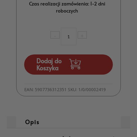
Czas realizacji zamówienia: 1-2 dni
roboczych
ilość
-
+
Duży
Karnet
Urodzinowy
3D
Dodaj do
Słoń
Koszyka
MD1710
EAN:
5907736312351
SKU:
1/0/00002419
Opis