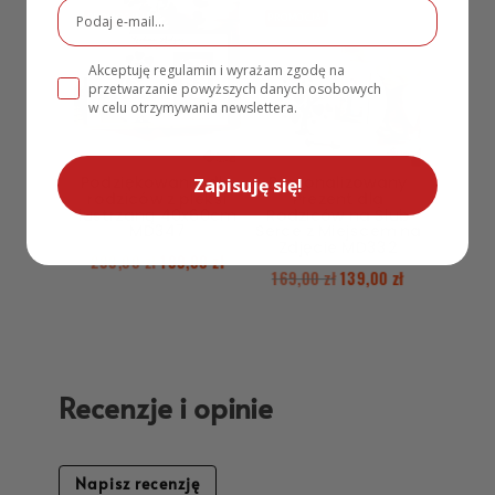
PROMOCJA!
PROMOCJA!
Akceptuję regulamin i wyrażam zgodę na
przetwarzanie powyższych danych osobowych
w celu otrzymywania newslettera.
Podziękowanie dla
Personalizowany
Zapisuję się!
rodziców z pleksi
Prezent dla
lustrzaną 40x60cm
Rodziców na Ślub
MD347
Serce z Miejscem na
Zdjęcie MD332
299,00
zł
199,00
zł
169,00
zł
139,00
zł
Recenzje i opinie
Napisz recenzję