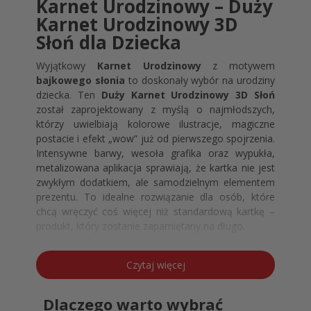
Karnet Urodzinowy – Duży
Karnet Urodzinowy 3D
Słoń dla Dziecka
Wyjątkowy
Karnet Urodzinowy
z motywem
bajkowego słonia
to doskonały wybór na urodziny
dziecka. Ten
Duży Karnet Urodzinowy 3D Słoń
został zaprojektowany z myślą o najmłodszych,
którzy uwielbiają kolorowe ilustracje, magiczne
postacie i efekt „wow” już od pierwszego spojrzenia.
Intensywne barwy, wesoła grafika oraz wypukła,
metalizowana aplikacja sprawiają, że kartka nie jest
zwykłym dodatkiem, ale samodzielnym elementem
prezentu. To idealne rozwiązanie dla osób, które
chcą wręczyć coś więcej niż standardową kartkę –
produkt, który zostanie zapamiętany na długo.
Karnet Urodzinowy – Duży
Karnet Urodzinowy 3D Słoń z
Czytaj więcej
Efektem 3D
Dlaczego warto wybrać
Ten
Karnet Urodzinowy
wyróżnia się dużym