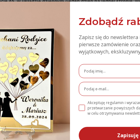
acie A5, w układzie dziennym (jeden dzień na jednej stronie, 
Zdobądź rab
óżnych kolorach! Przy zamówieniu, prosimy wybrać opcję kolorystyc
eferencji.
4 rok i nadaj swoim dniom organizacyjnego blasku. Personalizuj, pla
Zapisz się do newslettera 
 dodania Twojego logo firmy, nazwy czy motywu graficznego. Odwie
pierwsze zamówienie oraz
wyjątkowych, ekskluzywny
k
e
Akceptuję regulamin i wyraż
przetwarzanie powyższych 
w celu otrzymywania newslett
Zapisuję 