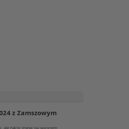
 2024 z Zamszowym
, ale także stanie się wyrazem