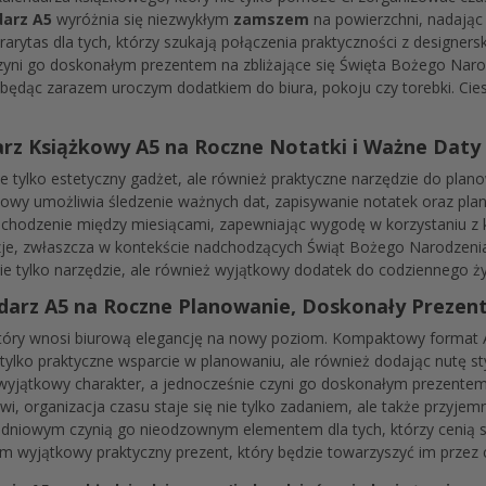
darz A5
wyróżnia się niezwykłym
zamszem
na powierzchni, nadając m
rarytas dla tych, którzy szukają połączenia praktyczności z designer
 czyni go doskonałym prezentem na zbliżające się Święta Bożego Na
, będąc zarazem uroczym dodatkiem do biura, pokoju czy torebki. Cie
arz Książkowy A5 na Roczne Notatki i Ważne Daty
e tylko estetyczny gadżet, ale również praktyczne narzędzie do pla
iowy umożliwia śledzenie ważnych dat, zapisywanie notatek oraz pl
zechodzenie między miesiącami, zapewniając wygodę w korzystaniu z 
azje, zwłaszcza w kontekście nadchodzących Świąt Bożego Narodzenia
ie tylko narzędzie, ale również wyjątkowy dodatek do codziennego ży
darz A5 na Roczne Planowanie, Doskonały Prezen
tóry wnosi biurową elegancję na nowy poziom. Kompaktowy format A
tylko praktyczne wsparcie w planowaniu, ale również dodając nutę s
 wyjątkowy charakter, a jednocześnie czyni go doskonałym prezent
i, organizacja czasu staje się nie tylko zadaniem, ale także przyjem
dniowym czynią go nieodzownym elementem dla tych, którzy cenią sob
m wyjątkowy praktyczny prezent, który będzie towarzyszyć im przez c