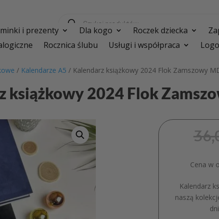
Wyszukiwarka
produktów
inki i prezenty
Dla kogo
Roczek dziecka
Za
logiczne
Rocznica ślubu
Usługi i współpraca
Logo
żkowe
/
Kalendarze A5
/ Kalendarz książkowy 2024 Flok Zamszowy M
z książkowy 2024 Flok Zams
36,
Cena w os
Kalendarz k
naszą kolekcj
dn