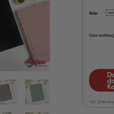
Kolor
Czas realizac
D
d
K
SKU:
Brak dan