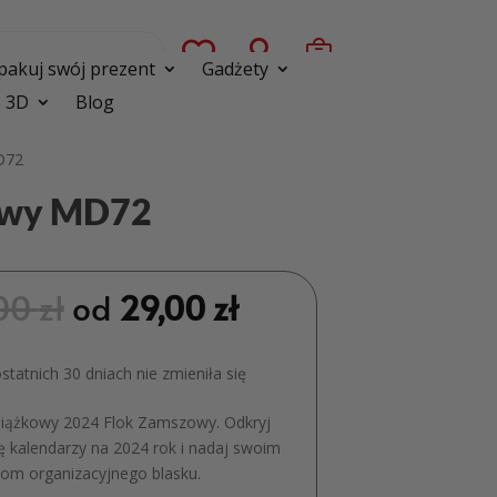



pakuj swój prezent
Gadżety
 3D
Blog
D72
zowy MD72
00
zł
od
29,00
zł
tatnich 30 dniach nie zmieniła się
siążkowy 2024 Flok Zamszowy. Odkryj
ę kalendarzy na 2024 rok i nadaj swoim
iom organizacyjnego blasku.