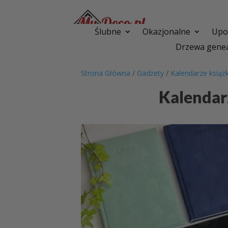
Ślubne
Okazjonalne
Upom
Drzewa genea
Strona Główna
/
Gadżety
/
Kalendarze ksią
Kalendar