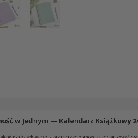
lność w Jednym — Kalendarz Książkowy
lendarza książkowego, który nie tylko pomoże Ci zorganizować czas