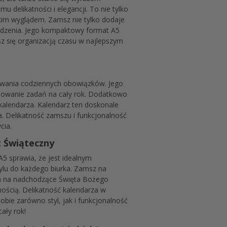
u delikatności i elegancji. To nie tylko
skim wyglądem. Zamsz nie tylko dodaje
rodzenia. Jego kompaktowy format A5
sz się organizacją czasu w najlepszym
nowania codziennych obowiązków. Jego
anowanie zadań na cały rok. Dodatkowo
kalendarza. Kalendarz ten doskonale
. Delikatność zamszu i funkcjonalność
cia.
t Świąteczny
5 sprawia, że jest idealnym
tylu do każdego biurka. Zamsz na
em na nadchodzące Święta Bożego
nością. Delikatność kalendarza w
ie zarówno styl, jak i funkcjonalność
ały rok!