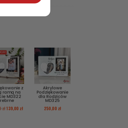
CJA!
iękowanie z
Akrylowe
ą ramą na
Podziękowanie
ęcie MD322
dla Rodziców
srebrne
MD325
00
zł
139,00
zł
250,00
zł