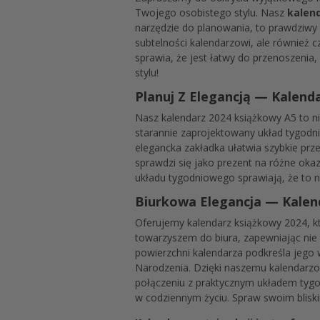
Twojego osobistego stylu. Nasz
kalen
narzędzie do planowania, to prawdziwy 
subtelności kalendarzowi, ale również
sprawia, że jest łatwy do przenoszenia
stylu!
Planuj Z Elegancją — Kalend
Nasz kalendarz 2024 książkowy A5 to ni
starannie zaprojektowany układ tygodn
elegancka zakładka ułatwia szybkie pr
sprawdzi się jako prezent na różne ok
układu tygodniowego sprawiają, że to n
Biurkowa Elegancja — Kalen
Oferujemy kalendarz książkowy 2024, k
towarzyszem do biura, zapewniając nie 
powierzchni kalendarza podkreśla jego
Narodzenia. Dzięki naszemu kalendarzow
połączeniu z praktycznym układem tygo
w codziennym życiu. Spraw swoim bliski