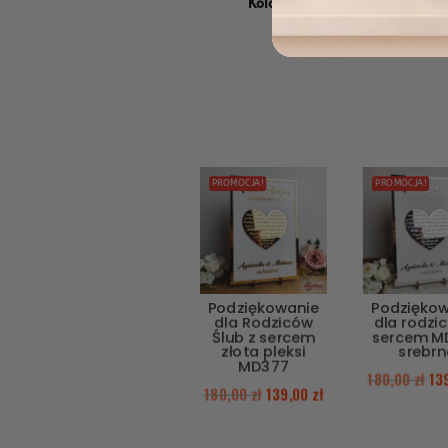
Kolor
Pudrowy, Miętowy
PROMOCJA!
PROMOCJA!
Podziękowanie
Podzięko
dla Rodziców
dla rodzi
Ślub z sercem
sercem M
złota pleksi
srebrn
MD377
180,00
zł
13
180,00
zł
139,00
zł