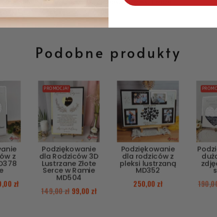
, Lawendowy, Bordo, Niebieski, Zielony, Brązowy, Czarny
Podobne produkty
PROMOCJA!
PROMO
wanie
Podziękowanie
Podziękowanie
Podz
ców z
dla Rodziców 3D
dla rodziców z
duż
D378
Lustrzane Złote
pleksi lustrzaną
zdj
e
Serce w Ramie
MD352
MD504
9,00
zł
250,00
zł
190,
149,00
zł
99,00
zł