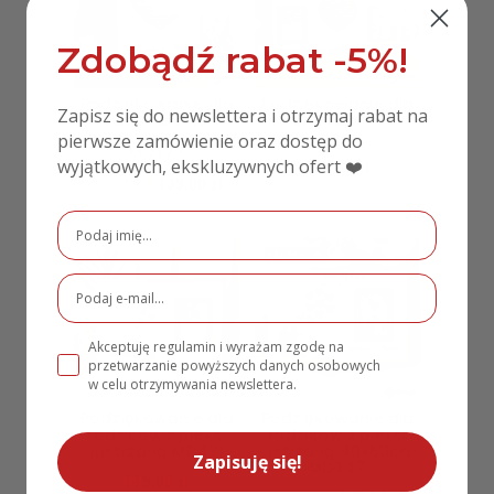
Zdobądź rabat -5%!
Podziękowanie dla
Podziękowanie dla
Zapisz się do newslettera i otrzymaj rabat na
Rodziców Ślub z
rodziców MD351
sercem złota pleksi
złote
pierwsze zamówienie oraz dostęp do
MD377
250,00
zł
wyjątkowych, ekskluzywnych ofert ❤️
180,00
zł
139,00
zł
PROMOCJA!
Akceptuję regulamin i wyrażam zgodę na
przetwarzanie powyższych danych osobowych
w celu otrzymywania newslettera.
Podziękowanie dla
Podziękowanie dla
rodziców z pleksi
rodziców z pleksi
lustrzaną MD431
lustrzaną 40x60cm
Zapisuję się!
MD347
149,00
zł