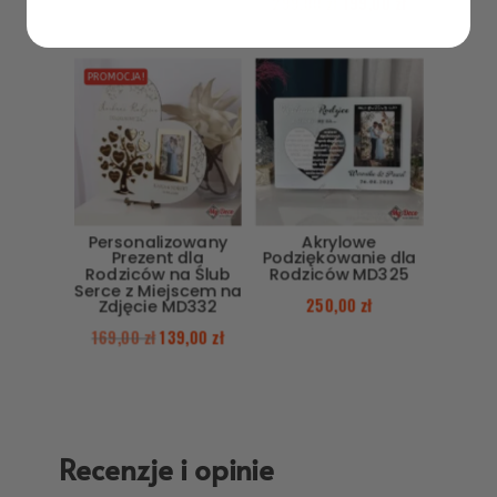
299,00
zł
199,00
zł
PROMOCJA!
Personalizowany
Akrylowe
Prezent dla
Podziękowanie dla
Rodziców na Ślub
Rodziców MD325
Serce z Miejscem na
250,00
zł
Zdjęcie MD332
169,00
zł
139,00
zł
Recenzje i opinie