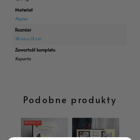
Materiał
Papier
Rozmiar
18 cm x 13 cm
Zawartość kompletu
Koperta
Podobne produkty
PROMOCJA!