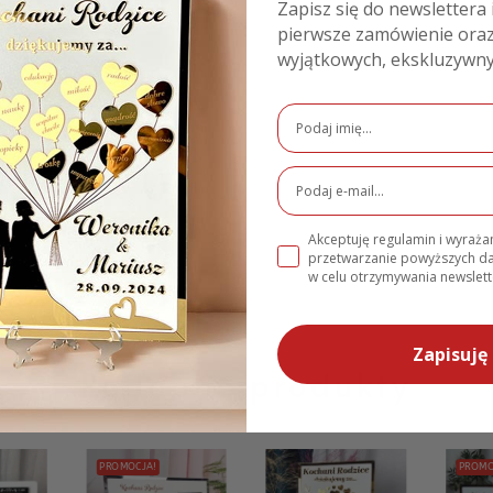
Zapisz się do newslettera 
N 978-83-62412-48-8
pierwsze zamówienie oraz
wyjątkowych, ekskluzywny
e
Akceptuję regulamin i wyraż
przetwarzanie powyższych 
w celu otrzymywania newslett
Zapisuję 
Podobne produkty
PROMOCJA!
PROMO