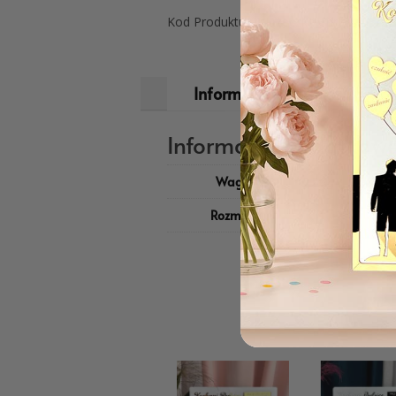
Kod Produktu: Książeczka Chrzest ISB
Informacje dodatkowe
Informacje dodatkow
Waga
0,2 kg
Rozmiar
15,5 x 22