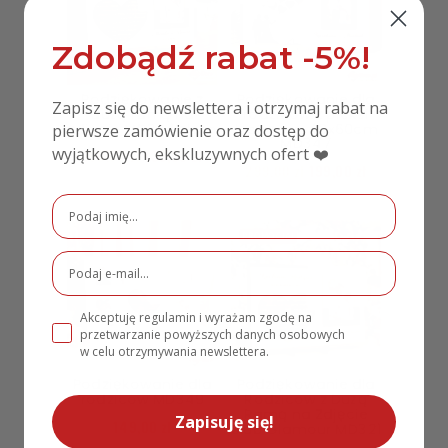
Zdobądź rabat -5%!
Podziękowanie z
Podziękowanie dla
Zapisz się do newslettera i otrzymaj rabat na
dużą ramą na
rodziców z pleksi
zdjęcie MD324 złoto
lustrzaną 40x60cm
pierwsze zamówienie oraz dostęp do
MD347
wyjątkowych, ekskluzywnych ofert ❤️
190,00
zł
139,00
zł
299,00
zł
199,00
zł
PROMOCJA!
Akceptuję regulamin i wyrażam zgodę na
przetwarzanie powyższych danych osobowych
w celu otrzymywania newslettera.
Podziękowanie dla
Podziękowanie dla
rodziców MD349
Rodziców z Dużą
Ramą na Zdjęcie
Zapisuję się!
149,00
zł
Ślub Glamour MD321