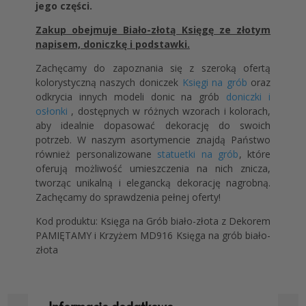
jego części.
Zakup obejmuje Biało-złotą Księgę ze złotym
napisem, doniczkę i podstawki.
Zachęcamy do zapoznania się z szeroką ofertą
kolorystyczną naszych doniczek
Księgi na grób
oraz
odkrycia innych modeli donic na grób
doniczki i
osłonki
, dostępnych w różnych wzorach i kolorach,
aby idealnie dopasować dekorację do swoich
potrzeb. W naszym asortymencie znajdą Państwo
również personalizowane
statuetki na grób
, które
oferują możliwość umieszczenia na nich znicza,
tworząc unikalną i elegancką dekorację nagrobną.
Zachęcamy do sprawdzenia pełnej oferty!
Kod produktu: Księga na Grób biało-złota z Dekorem
PAMIĘTAMY i Krzyżem MD916 Księga na grób biało-
złota