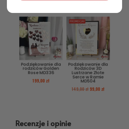
199,00
zł
129,00
zł
PROMOCJA!
Podziękowanie dla
Podziękowanie dla
rodziców Golden
Rodziców 3D
Rose MD336
Lustrzane Złote
Serce w Ramie
199,00
zł
MD504
149,00
zł
99,00
zł
Recenzje i opinie