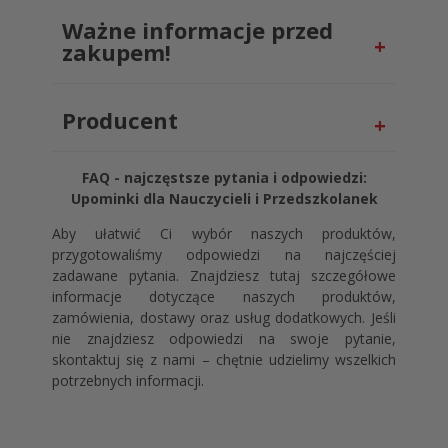
Praktyczny prezent dla cioci
chrzestnej cioci z przedszkola
Ważne informacje przed
żłobka z różową kokardą i
zakupem!
złotym uszkiem
Ten model to prawdziwa gratka dla miłośniczek
Producent
estetyki vintage.
Kubek z kokardą dla cioci
wyróżnia się charakterystycznym złotym uchem.
Połączenie beżu i złota z delikatnym różem kokardy
FAQ - najczęstsze pytania i odpowiedzi:
tworzy harmonijną całość, która ozdobi każdą
Upominki dla Nauczycieli i Przedszkolanek
nowoczesną kuchnię.
Aby ułatwić Ci wybór naszych produktów,
Wygodne ucho zapewnia pewny chwyt, a wysokiej
przygotowaliśmy odpowiedzi na najczęściej
jakości ceramika sprawia, że kubek długo utrzymuje
zadawane pytania. Znajdziesz tutaj szczegółowe
temperaturę napoju. To idealny towarzysz do
informacje dotyczące naszych produktów,
porannego cappuccino, kakao czy aromatycznej
zamówienia, dostawy oraz usług dodatkowych. Jeśli
herbaty. Wybierając ten produkt, stawiasz na design,
nie znajdziesz odpowiedzi na swoje pytanie,
który łączy funkcjonalność z dekoracyjnym
skontaktuj się z nami – chętnie udzielimy wszelkich
charakterem.
potrzebnych informacji.
Jakość Premium: Trwały
nadruk sublimacyjny odporny
na lata