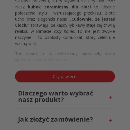
Szukasz prezentu, który wywoła szczery uśmiech?
Nasz
kubek ceramiczny dla cioci
to idealne
połączenie stylu i wzruszającego przekazu. Złote
ucho oraz elegancki napis
„Cudownie, że jesteś
Ciociu”
sprawiają, że każdy łyk kawy staje się chwilą
relaksu w klimacie
cozy home
. To nie jest zwykłe
naczynie – to osobisty komunikat, który celebruje
ważną więź.
Ten kubek to wszechstronny upominek, który
sprawdzi się w wielu rolach:
- Dla cioci ze żłobka lub przedszkola:
Idealny
jako
prezent na Dzień Nauczyciela
lub
Czytaj więcej
zakończenie roku. W placówkach, gdzie opiekunki
nazywane są „ciociami”, taki gest jest niezwykle
ceniony.
Dlaczego warto wybrać
- Dla cioci chrzestnej:
Piękna pamiątka i
nasz produkt?
upominek na chrzest lub komunię
wręczany od
dziecka.
- Dla bliskiej rodziny:
Niezastąpiony na urodziny,
Jak złożyć zamówienie?
imieniny czy święta.