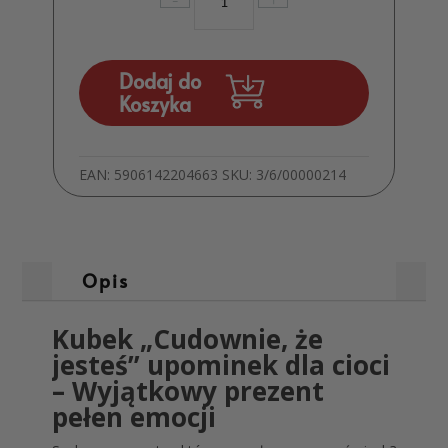
Kubek
Cudownie
że
Jesteś
Dodaj do
Upominek
Koszyka
dla
Cioci
Urodziny
EAN:
5906142204663
SKU:
3/6/00000214
Komunia
Chrzest
MD1892
Opis
Kubek „Cudownie, że
jesteś” upominek dla cioci
– Wyjątkowy prezent
pełen emocji