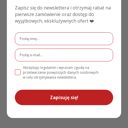
dla nauczyciela
konkretnego
Zapisz się do newslettera i otrzymaj rabat na
przedmiotu?
pierwsze zamówienie oraz dostęp do
wyjątkowych, ekskluzywnych ofert ❤️
ak wygląda
personalizacja
produktów i czy
sprawdzacie błędy w
przesłanym tekście?
Akceptuję regulamin i wyrażam zgodę na
przetwarzanie powyższych danych osobowych
w celu otrzymywania newslettera.
Czy upominki dla
nauczycieli (statuetki,
ramki, kuferki)
posiadają w zestawie
Zapisuję się!
opakowanie
prezentowe?