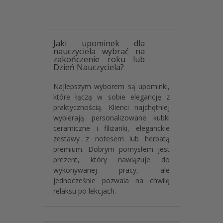
Nasz
kubek 300 ml dla cioci
jest produkowany z
wykorzystaniem zaawansowanej metody sublimacji.
Dzięki temu grafika nie jest tylko „nałożona” na
Jaki upominek dla
wierzch, ale trwale wnika w strukturę ceramiki. Co to
nauczyciela wybrać na
oznacza w praktyce?
zakończenie roku lub
Dzień Nauczyciela?
- Odporność na blaknięcie:
Kolory pozostają żywe
i nasycone nawet po wielu miesiącach użytkowania.
Najlepszym wyborem są upominki,
- Idealna gładkość:
Nadruk jest całkowicie
które łączą w sobie elegancję z
niewyczuwalny pod palcami, co podnosi komfort
praktycznością. Klienci najchętniej
picia.
wybierają personalizowane kubki
- Trwałość motywu:
Różowa kokarda oraz
ceramiczne i filiżanki, eleganckie
dedykacja nie ścierają się, co czyni go produktem
zestawy z notesem lub herbatą
klasy premium.
premium. Dobrym pomysłem jest
prezent, który nawiązuje do
To inwestycja w prezent, który mimo upływu czasu
wykonywanej pracy, ale
będzie wyglądał jak nowy, przypominając cioci o
jednocześnie pozwala na chwilę
miłym geście przy każdej wspólnej kawie.
relaksu po lekcjach.
Idealny upominek dla cioci na
każdą okazję – urodziny