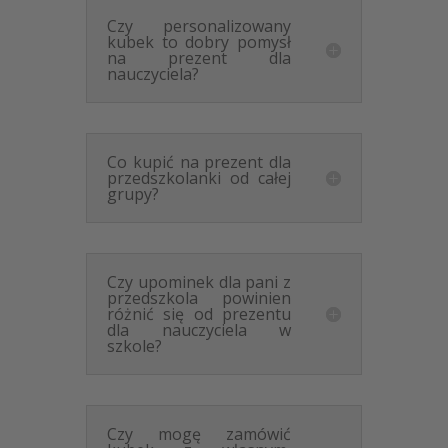
chrzest roczek komunia dzień
nauczyciela
Czy personalizowany
kubek to dobry pomysł
na prezent dla
Niezależnie od okazji,
upominek dla cioci od
nauczyciela?
dziecka
w formie ryflowanego kubka to zawsze
trafiony wybór. Optymalna pojemność 300 ml
sprawia, że jest on niezwykle praktyczny, a
dedykowany napis dodaje mu unikalnego charakteru.
Co kupić na prezent dla
Kod produktu: Kubek coffee Combo-uchwyt i środek
przedszkolanki od całej
grupy?
różowy G004013226
Czy upominek dla pani z
przedszkola powinien
różnić się od prezentu
dla nauczyciela w
szkole?
Czy mogę zamówić