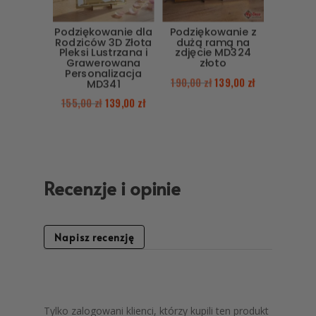
Podziękowanie dla
Podziękowanie z
Rodziców 3D Złota
dużą ramą na
Pleksi Lustrzana i
zdjęcie MD324
Grawerowana
złoto
Personalizacja
190,00
zł
139,00
zł
MD341
155,00
zł
139,00
zł
Recenzje i opinie
Napisz recenzję
Tylko zalogowani klienci, którzy kupili ten produkt