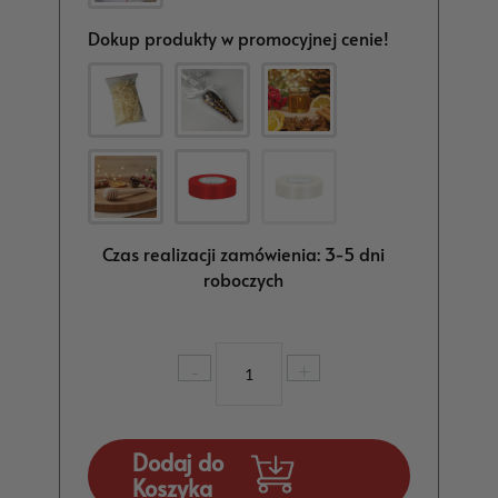
Dokup produkty w promocyjnej cenie!
Czas realizacji zamówienia: 3-5 dni
roboczych
ilość
-
+
Kubek
dla
Babci
Pomysł
Dodaj do
na
Koszyka