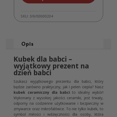
Oryginalny
Prezent
na
SKU:
3/6/00000204
Dzień
Babci
MD1756
Opis
Kubek dla babci –
wyjątkowy prezent na
dzień babci
Szukasz wyjątkowego prezentu dla babci, który
będzie zarówno praktyczny, jak i pełen ciepła? Nasz
kubek ceramiczny dla babci
to idealny wybór!
Wykonany z wysokiej jakości ceramiki, jest trwały,
odporny na codzienne użytkowanie i bezpieczny w
zmywarce oraz mikrofalówce. To nie tylko kubek, to
symbol miłości i wdzięczności dla osoby, która