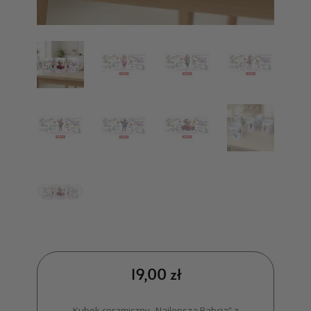
19,00
zł
Kubek ceramiczny „Najlepsza Babcia” z