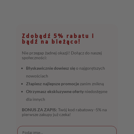
Zdobądź 5% rabatu i
bądź na bieżąco!
Nie przegap żadnej okazji! Dołącz do naszej
społeczności:
Błyskawicznie dowiesz się
o najgorętszych
nowościach
Złapiesz najlepsze promocje
zanim znikną
Otrzymasz ekskluzywne oferty
niedostępne
dla innych
BONUS ZA ZAPIS:
Twój kod rabatowy -5% na
pierwsze zakupy już czeka!