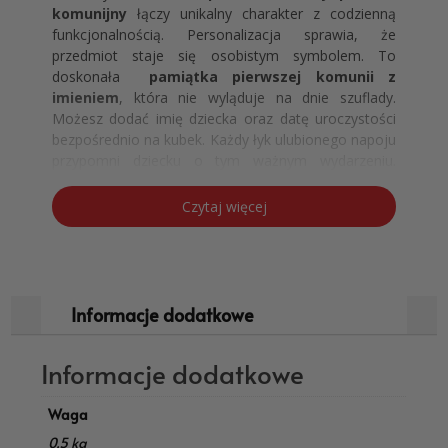
komunijny
łączy unikalny charakter z codzienną
funkcjonalnością. Personalizacja sprawia, że
przedmiot staje się osobistym symbolem. To
doskonała
pamiątka pierwszej komunii z
imieniem
, która nie wyląduje na dnie szuflady.
Możesz dodać imię dziecka oraz datę uroczystości
bezpośrednio na kubek. Każdy łyk ulubionego napoju
przypomni dziecku o tym ważnym wydarzeniu.
Produkt idealnie wpisuje się w nowoczesne trendy
prezentowe.
Czytaj więcej
Pomysł na prezent komunijny
dla chłopca lub dziewczynki –
kubek z imieniem
Informacje dodatkowe
Ten model zaprojektowano specjalnie z myślą o
najbliższej rodzinie. Jako
kubek komunijny dla
chrześniaka
lub wnuka, oferuje on najwyższą
Informacje dodatkowe
estetykę wykonania. Subtelna grafika kielicha IHS w
otoczeniu kwiatowego serca i śnieżnobiała ceramika
Waga
tworzą produkt klasy premium. Nasz kubek wyróżnia
się na tle masowych ofert dostępnych w sieci.
0,5 kg