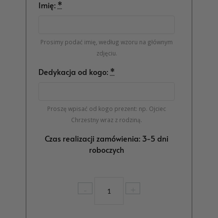
Imię:
*
Prosimy podać imię, według wzoru na głównym
zdjęciu.
Dedykacja od kogo:
*
Proszę wpisać od kogo prezent: np. Ojciec
Chrzestny wraz z rodziną.
Czas realizacji zamówienia: 3-5 dni
roboczych
ilość
-
+
Kubek
na
Komunię