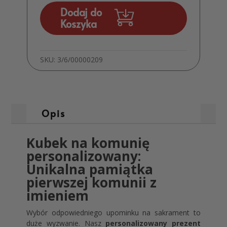
Świętą
Dodaj do
z
Koszyka
Imieniem
Prezent
Komunijny
SKU:
3/6/00000209
MD04
Opis
Kubek na komunię
personalizowany:
Unikalna pamiątka
pierwszej komunii z
imieniem
Wybór odpowiedniego upominku na sakrament to
duże wyzwanie. Nasz
personalizowany prezent