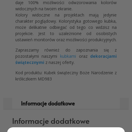
daje 100% możliwości odwzorowania kolorów
widocznych na twoim ekranie.
Kolory widoczne na projektach mają jedynie
charakter poglądowy. Kolorystyka gotowego kubka,
może delikatnie odbiegać od tego co widzisz na
projekcie. Jest to uzależnione od osobistych
ustawień monitorów oraz możliwości produkcyjnych.
Zapraszamy również do zapoznania się z
pozostałymi naszymi
kubkami
oraz
dekoracjami
świątecznymi
z naszej oferty.
Kod produktu: Kubek świąteczny Boże Narodzenie z
króliczkiem MD983
Informacje dodatkowe
Informacje dodatkowe