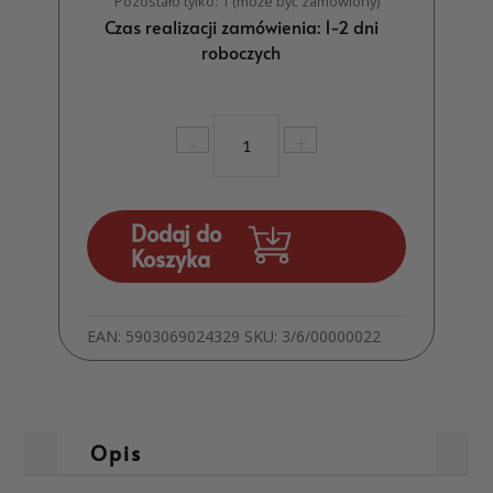
Pozostało tylko: 1 (może być zamówiony)
Czas realizacji zamówienia: 1-2 dni
roboczych
ilość
-
+
Kubek
świąteczny
Boże
Narodzenie
Dodaj do
z
Koszyka
króliczkiem
MD983
EAN:
5903069024329
SKU:
3/6/00000022
Opis