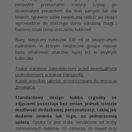
niezwykłe przełamanie tradycji czynią go
doskonałym prezentem dla Was samych lub dla
bliskich. Sprawcie sobie świąteczną radość już teraz i
wprowadźcie do Waszego domu odrobinę magii i
humoru dzięki temu uroczemu kubkowi!
Biały, klasyczny kubeczek 330 ml ze świątecznym
nadrukiem, w którym świąteczne gorące napoje
będą smakować znacznie lepiej niż w zwykłym
kubeczku
Towar starannie zabezpieczony przed ewentualnymi
uszkodzeniami w trakcie transportu.
Kubek wysokiej jakości, przystosowany do mycia w
zmywarce.
Standardowy design kubka (zgodny ze
zdjęciem) pozostaje bez zmian, jednak istnieje
możliwość dodatkowej personalizacji, takiej jak
dodanie imienia lub logo, za jednorazową
opłatą.
Opłata ta jest stała, niezależnie od liczby
zamówionych kubków, co oznacza, że nawet przy