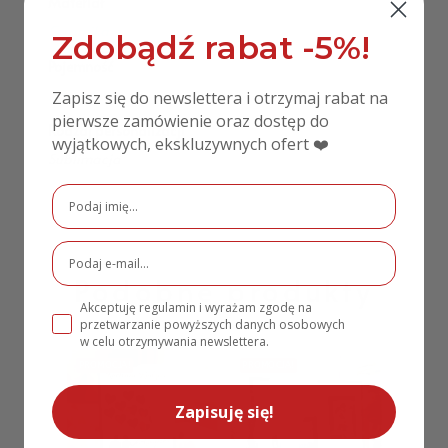
Materiał
Ceramika
Zdobądź rabat -5%!
Pojemność
330 ml
Zapisz się do newslettera i otrzymaj rabat na
pierwsze zamówienie oraz dostęp do
Rodzaj personalizacji
wyjątkowych, ekskluzywnych ofert ❤️
Sublimacja
Podobne produkty
Akceptuję regulamin i wyrażam zgodę na
przetwarzanie powyższych danych osobowych
w celu otrzymywania newslettera.
PROMOCJA!
PROMOCJA!
Zapisuję się!