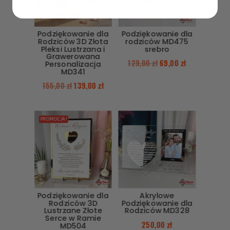
Podziękowanie dla
Podziękowanie dla
Rodziców 3D Złota
rodziców MD475
Pleksi Lustrzana i
srebro
Grawerowana
129,00
zł
69,00
zł
Personalizacja
MD341
155,00
zł
139,00
zł
PROMOCJA!
Podziękowanie dla
Akrylowe
Rodziców 3D
Podziękowanie dla
Lustrzane Złote
Rodziców MD328
Serce w Ramie
250,00
zł
MD504