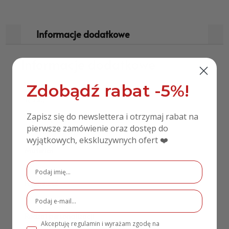
Informacje dodatkowe
Informacje dodatkowe
Waga
Zdobądź rabat -5%!
0,3 kg
Zapisz się do newslettera i otrzymaj rabat na
Wymiary
pierwsze zamówienie oraz dostęp do
10 × 10 × 10 cm
wyjątkowych, ekskluzywnych ofert ❤️
Materiał
Ceramika
Pojemność
330 ml
Rodzaj personalizacji
Akceptuję regulamin i wyrażam zgodę na