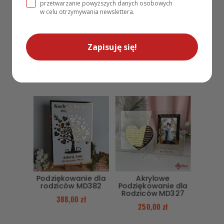
Sublimacja
przetwarzanie powyższych danych osobowych
w celu otrzymywania newslettera.
Zapisuję się!
Podobne produkty
Podziękowanie dla
Akrylowe
rodziców MD382
Podziękowanie dla
Rodziców MD327
388,00
zł
250,00
zł