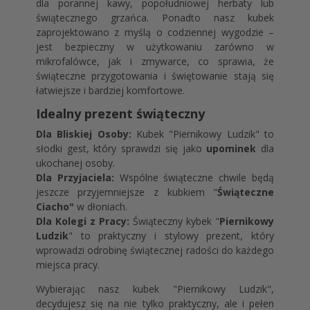
dla porannej kawy, popołudniowej herbaty lub
świątecznego grzańca. Ponadto nasz kubek
zaprojektowano z myślą o codziennej wygodzie –
jest bezpieczny w użytkowaniu zarówno w
mikrofalówce, jak i zmywarce, co sprawia, że
świąteczne przygotowania i świętowanie stają się
łatwiejsze i bardziej komfortowe.
Idealny prezent świąteczny
Dla Bliskiej Osoby:
Kubek "Piernikowy Ludzik" to
słodki gest, który sprawdzi się jako
upominek
dla
ukochanej osoby.
Dla Przyjaciela:
Wspólne świąteczne chwile będą
jeszcze przyjemniejsze z kubkiem "
Świąteczne
Ciacho"
w dłoniach.
Dla Kolegi z Pracy:
Świąteczny kybek "
Piernikowy
Ludzik
" to praktyczny i stylowy prezent, który
wprowadzi odrobinę świątecznej radości do każdego
miejsca pracy.
Wybierając nasz kubek "Piernikowy Ludzik",
decydujesz się na nie tylko praktyczny, ale i pełen