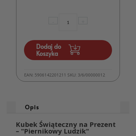
ilość
-
+
Kubek
Świąteczny
na
Prezent
Dodaj do
Piernikowy
Koszyka
Ludzik
MD976
EAN:
5906142201211
SKU:
3/6/00000012
Opis
Kubek Świąteczny na Prezent
– "Piernikowy Ludzik"