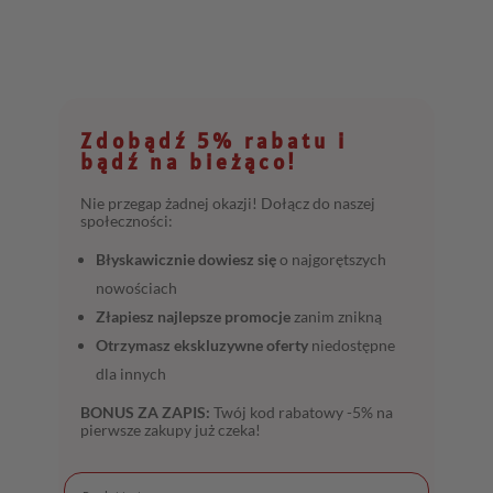
Zdobądź 5% rabatu i
bądź na bieżąco!
Nie przegap żadnej okazji! Dołącz do naszej
społeczności:
Błyskawicznie dowiesz się
o najgorętszych
nowościach
Złapiesz najlepsze promocje
zanim znikną
Otrzymasz ekskluzywne oferty
niedostępne
dla innych
BONUS ZA ZAPIS:
Twój kod rabatowy -5% na
pierwsze zakupy już czeka!