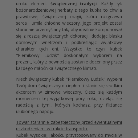
uroku element
świątecznej tradycji
. Każdy łyk
bożonarodzeniowej herbaty z tego kubka to chwila
prawdziwej świątecznej magii, która rozgrzewa
serca i umila chłodne wieczory. Jego projekt został
starannie przemyślany tak, aby idealnie komponował
się z resztą świątecznych dekoracji, dodając blasku
domowym wnętrzom i podkreślając wyjątkowy
charakter tych dni. Wszystko to czyni kubek
"Piernikowy Ludzik" doskonałym wyborem na
prezent, który z pewnością zostanie doceniony przez
każdego miłośnika świątecznego klimatu.
Niech świąteczny kubek "Piernikowy Ludzik" wypełni
Twój dom świątecznym ciepłem i stanie się słodkim
akcentem w zimowe wieczory. Ciesz się każdym
momentem tej wyjątkowej pory roku, dzieląc się
radością z tymi, których kochasz, przy filiżance
ulubionego napoju.
Towar starannie zabezpieczony przed ewentualnymi
uszkodzeniami w trakcie transportu.
Kubek wysokiej jakości, przystosowany do mycia w