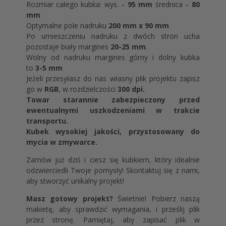
Rozmiar całego kubka: wys. –
95 mm
średnica –
80
mm
Optymalne pole nadruku
200 mm x 90 mm
Po umieszczeniu nadruku z dwóch stron ucha
pozostaje biały margines
20-25 mm
.
Wolny od nadruku margines górny i dolny kubka
to
3-5 mm
Jeżeli przesyłasz do nas własny plik projektu zapisz
go w
RGB
, w rozdzielczości
300 dpi.
Towar starannie zabezpieczony przed
ewentualnymi uszkodzeniami w trakcie
transportu.
Kubek wysokiej jakości, przystosowany do
mycia w zmywarce.
Zamów już dziś i ciesz się kubkiem, który idealnie
odzwierciedli Twoje pomysły! Skontaktuj się z nami,
aby stworzyć unikalny projekt!
Masz gotowy projekt?
Świetnie! Pobierz naszą
makietę, aby sprawdzić wymagania, i prześlij plik
przez stronę. Pamiętaj, aby zapisać plik w