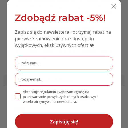
charakter poglądowy. Kolorystyka gotowego kubka,
może delikatnie odbiegać od tego co widzisz na
projekcie. Jest to uzależnione od osobistych
Zdobądź rabat -5%!
ustawień monitorów oraz możliwości produkcyjnych.
Zapraszamy do odkrywania wyjątkowej kolekcji
Zapisz się do newslettera i otrzymaj rabat na
personalizowanych kubków, Sprawdź naszą całą
pierwsze zamówienie oraz dostęp do
ofertę w kategorii Kubki gadżety
Kubki i Gadżety
wyjątkowych, ekskluzywnych ofert ❤️
Kod Produktu: Kubek z dowolnym nadrukiem gadżet
reklamowy z Logo MD260, Kubek biały De Lux.
Informacje dodatkowe
Akceptuję regulamin i wyrażam zgodę na
Informacje dodatkowe
przetwarzanie powyższych danych osobowych
w celu otrzymywania newslettera.
Waga
0,30 kg
Zapisuję się!
Wymiary