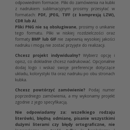
odpowiednim formacie. Pliki do zamówienia na kubki
z nadrukiem sublimacyjnym prosimy przesyłać w
formatach:
PDF, JPEG, TIFF (z kompresją LZW),
CDR lub AI
.
Pliki PNG nie są obsługiwane
, prosimy o unikanie
tego formatu. Pliki w niskiej rozdzielczości oraz
formaty
BMP lub GIF
nie zapewnią wysokiej jakości
nadruku i mogą nie zostać przyjęte do realizacji.
Chcesz projekt indywidualny?
Wybierz opcję i
opisz, co dokładnie chcesz nadrukować. Opcjonalnie
dodaj logo i wskaż swoje preferencje dotyczące
układu, kolorystyki tła oraz nadruku po obu stronach
kubka.
Chcesz powtórzyć zamówienie?
Podaj numer
poprzedniego zamówienia, a my wykonamy projekt
zgodnie z jego specyfikacją.
Nie odpowiadamy za: wszelkiego rodzaju
literówki, błędną odmianę, pisanie wszystkimi
dużymi literami czy błędy ortograficzne, nie