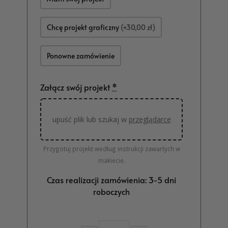
Chcę projekt graficzny
(+30,00 zł)
Ponowne zamówienie
Załącz swój projekt
*
upuść plik lub szukaj w
przeglądarce
Przygotuj projekt według instrukcji zawartych w
makiecie.
Czas realizacji zamówienia: 3-5 dni
roboczych
ilość