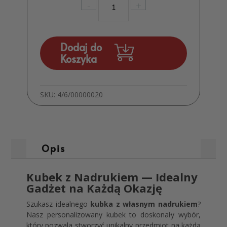
-
+
Kubek
z
dowolnym
nadrukiem
Dodaj do
gadżet
Koszyka
reklamowy
z
Logo
SKU:
4/6/00000020
MD260
Opis
Kubek z Nadrukiem — Idealny
Gadżet na Każdą Okazję
Szukasz idealnego
kubka z własnym nadrukiem
?
Nasz personalizowany kubek to doskonały wybór,
który pozwala stworzyć unikalny przedmiot na każdą