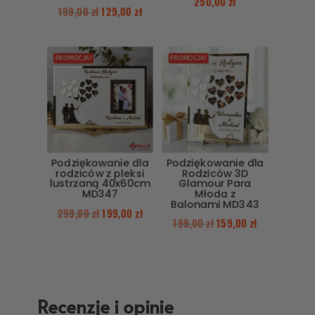
250,00
zł
199,00
zł
129,00
zł
PROMOCJA!
PROMOCJA!
Podziękowanie dla
Podziękowanie dla
rodziców z pleksi
Rodziców 3D
lustrzaną 40x60cm
Glamour Para
MD347
Młoda z
Balonami MD343
299,00
zł
199,00
zł
199,00
zł
159,00
zł
Recenzje i opinie