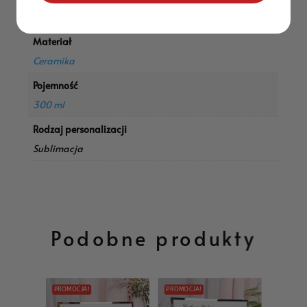
10 × 10 × 10 cm
Materiał
Ceramika
Pojemność
300 ml
Rodzaj personalizacji
Sublimacja
Podobne produkty
PROMOCJA!
PROMOCJA!