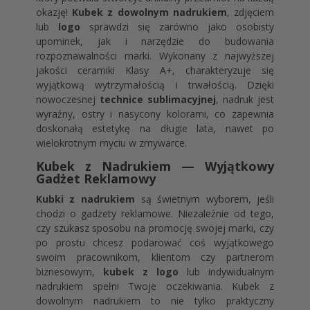
okazję!
Kubek z dowolnym nadrukiem
, zdjęciem
lub
logo
sprawdzi się zarówno jako osobisty
upominek, jak i narzędzie do budowania
rozpoznawalności marki. Wykonany z najwyższej
jakości ceramiki Klasy A+, charakteryzuje się
wyjątkową wytrzymałością i trwałością. Dzięki
nowoczesnej
technice sublimacyjnej
, nadruk jest
wyraźny, ostry i nasycony kolorami, co zapewnia
doskonałą estetykę na długie lata, nawet po
wielokrotnym myciu w zmywarce.
Kubek z Nadrukiem — Wyjątkowy
Gadżet Reklamowy
Kubki z nadrukiem
są świetnym wyborem, jeśli
chodzi o gadżety reklamowe. Niezależnie od tego,
czy szukasz sposobu na promocję swojej marki, czy
po prostu chcesz podarować coś wyjątkowego
swoim pracownikom, klientom czy partnerom
biznesowym,
kubek z logo
lub indywidualnym
nadrukiem spełni Twoje oczekiwania. Kubek z
dowolnym nadrukiem to nie tylko praktyczny