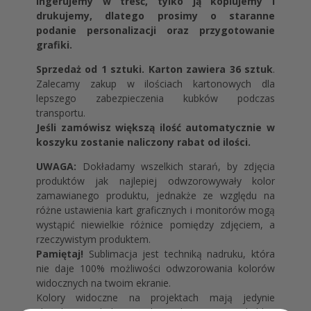
ingerujemy w treść, tylko ją kopiujemy i
drukujemy, dlatego prosimy o staranne
podanie personalizacji oraz przygotowanie
grafiki.
Sprzedaż od 1 sztuki. Karton zawiera 36 sztuk
.
Zalecamy zakup w ilościach kartonowych dla
lepszego zabezpieczenia kubków podczas
transportu.
Jeśli zamówisz większą ilość automatycznie w
koszyku zostanie naliczony rabat od ilości.
UWAGA:
Dokładamy wszelkich starań, by zdjęcia
produktów jak najlepiej odwzorowywały kolor
zamawianego produktu, jednakże ze względu na
różne ustawienia kart graficznych i monitorów mogą
wystąpić niewielkie różnice pomiędzy zdjęciem, a
rzeczywistym produktem.
Pamiętaj!
Sublimacja jest techniką nadruku, która
nie daje 100% możliwości odwzorowania kolorów
widocznych na twoim ekranie.
Kolory widoczne na projektach mają jedynie