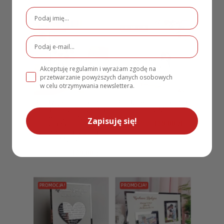
PROMOCJA!
PROMOCJA!
Akceptuję regulamin i wyrażam zgodę na
przetwarzanie powyższych danych osobowych
w celu otrzymywania newslettera.
Podziękowanie dla
Podziękowanie dla
Rodziców 3D Złota
rodziców MD330
Pleksi Lustrzana i
Zapisuję się!
159,00
zł
139,00
zł
Grawerowana
Personalizacja
MD341
155,00
zł
139,00
zł
PROMOCJA!
PROMOCJA!