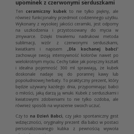
upominek z czerwonymi serduszkami
Ten
ceramiczny kubek
to nie tylko piękny, ale
również funkcjonalny przedmiot codziennego użytku.
Wykonany z wysokiej jakości ceramiki, jest odporny
na uszkodzenia i przystosowany do mycia w
zmywarce. Dzięki trwałemu nadrukowi metoda
sublimacji, wzór z czerwonymi serduszkami,
kwiatkami i napisem „
Dla kochanej babci
”
zachowuje swoją intensywność kolorów nawet po
wielokrotnym myciu. Cechy takie jak poręczny kształt
i idealna pojemność 300 ml sprawiają, że kubek
doskonale nadaje się do porannej kawy lub
popołudniowej herbaty. To praktyczny prezent, który
będzie używany każdego dnia, przypominając babci
o miłości, jaką darzą ją wnuki. Kubek z serduszkami i
kwiatowymi zdobieniami to nie tylko ozdoba, ale
również sposób na wyrażenie swoich uczuć.
Czy to
na Dzień Babci
, czy jako spontaniczny gest
wdzięczności, oryginalny prezent dla babci w postaci
personalizowanego kubka z pewnością wywoła