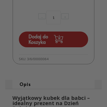
ilość
-
+
Kubek
z
napisem
Dla
Dodaj do
Kochanej
Koszyka
Babci
Prezent
Serca
SKU:
3/6/00000064
MD1149
Opis
Wyjątkowy kubek dla babci –
idealny prezent na Dzień