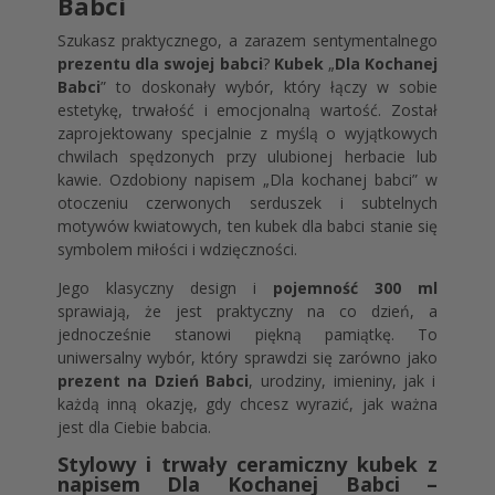
Babci
Szukasz praktycznego, a zarazem sentymentalnego
prezentu dla swojej babci
?
Kubek
„
Dla Kochanej
Babci
” to doskonały wybór, który łączy w sobie
estetykę, trwałość i emocjonalną wartość. Został
zaprojektowany specjalnie z myślą o wyjątkowych
chwilach spędzonych przy ulubionej herbacie lub
kawie. Ozdobiony napisem „Dla kochanej babci” w
otoczeniu czerwonych serduszek i subtelnych
motywów kwiatowych, ten kubek dla babci stanie się
symbolem miłości i wdzięczności.
Jego klasyczny design i
pojemność 300 ml
sprawiają, że jest praktyczny na co dzień, a
jednocześnie stanowi piękną pamiątkę. To
uniwersalny wybór, który sprawdzi się zarówno jako
prezent na Dzień Babci
, urodziny, imieniny, jak i
każdą inną okazję, gdy chcesz wyrazić, jak ważna
jest dla Ciebie babcia.
Stylowy i trwały ceramiczny kubek z
napisem Dla Kochanej Babci –