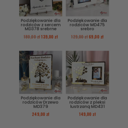
Podziękowanie dla
Podziękowanie dla
rodziców z sercem
rodziców MD475
MD378 srebrne
srebro
180,00
zł
139,00
zł
129,00
zł
69,00
zł
Podziękowanie dla
Podziękowanie dla
rodziców Drzewo
rodziców z pleksi
MD379
lustrzaną MD431
249,00
zł
149,00
zł