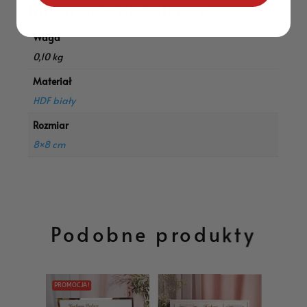
Informacje dodatkowe
Waga
0,10 kg
Materiał
HDF biały
Rozmiar
8×8 cm
Podobne produkty
PROMOCJA!