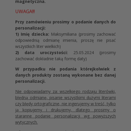
magnetyczna.
UWAGA!!!
Przy zamówieniu prosimy o podanie danych do
personalizacji:
1) Imię dziecka:
Maksymiliana (prosimy zachować
odpowiednią odmianę imienia, proszę nie pisać
wszystkich liter wielkich)
2) data uroczystości:
25.05.2024 (prosimy
zachować dokładnie taką formę daty)
W przypadku nie podania którejkolwiek z
danych produkty zostaną wykonane bez danej
personalizacji.
Nie odpowiadamy za: wszelkiego rodzaju literówki,
błędną odmianę, pisanie wszystkimi dużymi literami
czy błędy ortograficzne, nie ingerujemy w treść, tylko
ją kopiujemy i drukujemy, dlatego prosimy o
staranne podanie personalizacji wg powyższych
wytycznych.