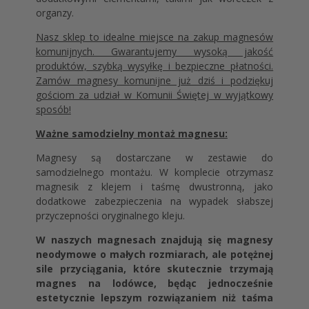
organzy.
Nasz sklep to idealne miejsce na zakup magnesów
komunijnych. Gwarantujemy wysoką jakość
produktów, szybką wysyłkę i bezpieczne płatności.
Zamów magnesy komunijne już dziś i podziękuj
gościom za udział w Komunii Świętej w wyjątkowy
sposób!
Ważne samodzielny montaż magnesu:
Magnesy są dostarczane w zestawie do
samodzielnego montażu. W komplecie otrzymasz
magnesik z klejem i taśmę dwustronną, jako
dodatkowe zabezpieczenia na wypadek słabszej
przyczepności oryginalnego kleju.
W naszych magnesach znajdują się magnesy
neodymowe o małych rozmiarach, ale potężnej
sile przyciągania, które skutecznie trzymają
magnes na lodówce, będąc jednocześnie
estetycznie lepszym rozwiązaniem niż taśma