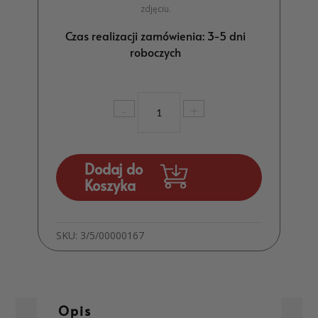
zdjęciu.
Czas realizacji zamówienia: 3-5 dni
roboczych
ilość
-
+
Magnes
Komunijny
Podziękowanie
dla
Dodaj do
gości
Koszyka
MD602
SKU:
3/5/00000167
Opis