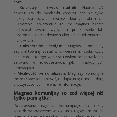
domu.
- Kolorowy i trwały nadruk:
Nadruk UV
nawiązujący do symboliki komunii jest nie tylko
piękny i wyrazisty, ale również odporny na blaknięcie
i ścieranie. Gwarantuje to, że magnes będzie
zachwycał swoim wyglądem przez wiele lat,
przypominając o radosnych chwilach spędzonych na
uroczystości.
- Uniwersalny design:
Magnes komunijny
zaprojektowany został w uniwersalnym stylu, który
pasuje do każdego wnętrza. Doskonale sprawdzi się
zarówno w nowoczesnych, jak i tradycyjnych
aranżacjach.
- Możliwość personalizacji:
Magnesy komunijne
możesz spersonalizować, dodając imię dziecka, datę
uroczystości lub inne ważne informacje.
Magnes komunijny to coś więcej niż
tylko pamiątka:
Podarowanie magnesu komunijnego to piękny
sposób na wyrażenie wdzięczności gościom za ich
obecność i wsparcie w tym ważnym dla dziecka dniu.