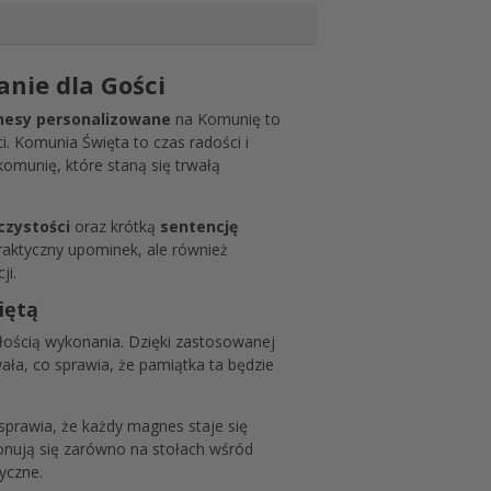
nie dla Gości
esy personalizowane
na Komunię to
i. Komunia Święta to czas radości i
komunię, które staną się trwałą
czystości
oraz krótką
sentencję
praktyczny upominek, ale również
ji.
iętą
łością wykonania. Dzięki zastosowanej
ała, co sprawia, że pamiątka ta będzie
sprawia, że każdy magnes staje się
ponują się zarówno na stołach wśród
yczne.