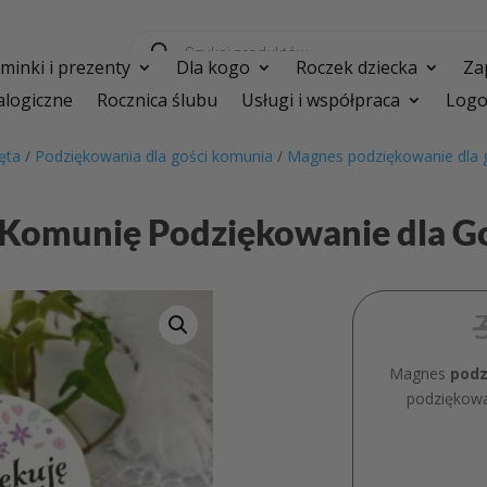
Wyszukiwarka
produktów
inki i prezenty
Dla kogo
Roczek dziecka
Za
logiczne
Rocznica ślubu
Usługi i współpraca
Logo
ęta
/
Podziękowania dla gości komunia
/
Magnes podziękowanie dla 
 Komunię Podziękowanie dla G
Magnes
podz
podziękowa