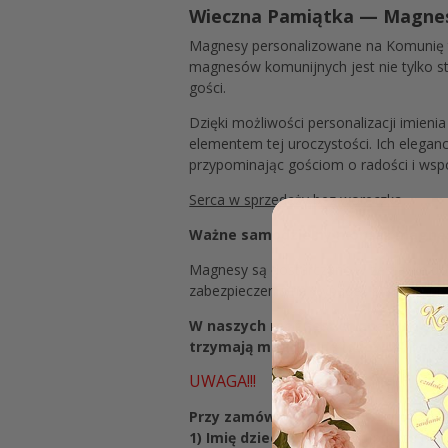
Wieczna Pamiątka — Magnesy
Magnesy personalizowane na Komunię to
magnesów komunijnych jest nie tylko s
gości.
Dzięki możliwości personalizacji imien
elementem tej uroczystości. Ich elegan
przypominając gościom o radości i wsp
Serca w sprzedaży bez woreczka
Ważne samodzielny montaż magne
Magnesy są dostarczane w zestawie do
zabezpieczenia na wypadek słabszej prz
W naszych magnesach znajdują się 
trzymają magnes na lodówce, będą
UWAGA!!!
Przy zamówieniu prosimy o podanie 
1) Imię dziecka:
Krzysztof (proszę nie p