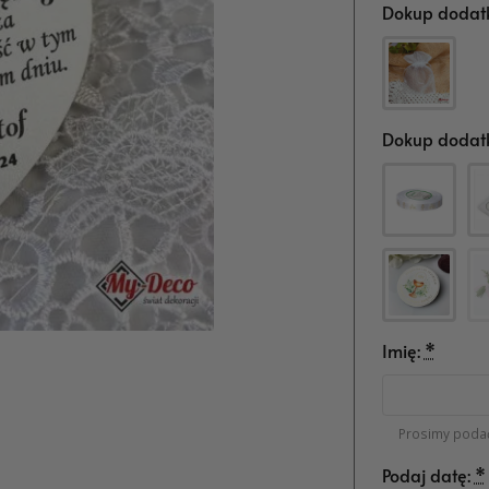
Dokup dodatk
Dokup dodatk
Imię:
*
Prosimy podać
Podaj datę:
*