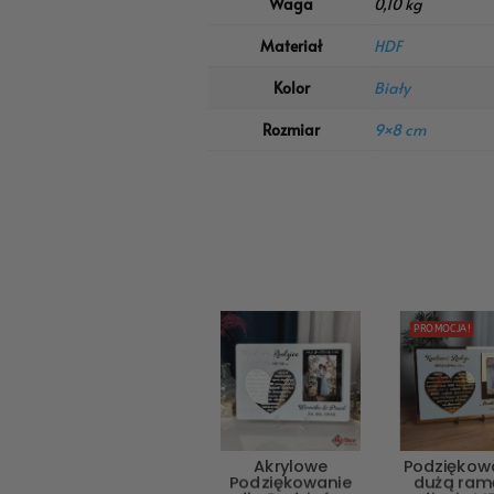
Waga
0,10 kg
Materiał
HDF
Kolor
Biały
Rozmiar
9×8 cm
PROMOCJA!
Akrylowe
Podziękowa
Podziękowanie
dużą ram