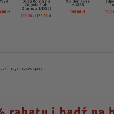
D324
Dużą Ramą na
Golden Rose
zdj
Zdjęcie Ślub
MD336
Glamour MD321
9,00
zł
199,00
zł
190,
199,00
zł
129,00
zł
rodukt mogą napisać opinię.
 rabatu i bądź na 