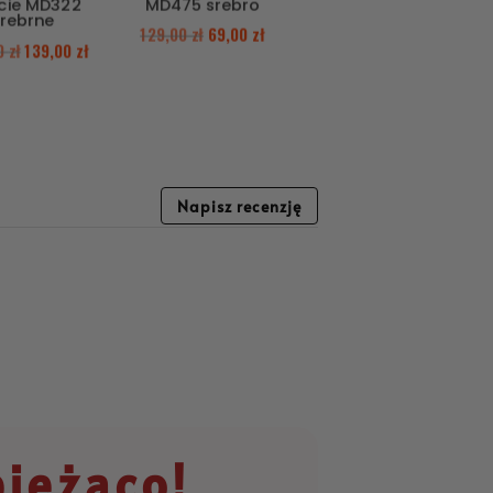
ęcie MD322
MD475 srebro
srebrne
129,00
zł
69,00
zł
00
zł
139,00
zł
Napisz recenzję
bieżąco!