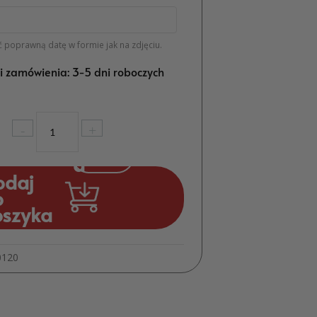
 poprawną datę w formie jak na zdjęciu.
ji zamówienia: 3-5 dni roboczych
ilość
-
+
Magnes
na
Komunię
odaj
Podziękowanie
o
dla
oszyka
Gości
MD528
0120