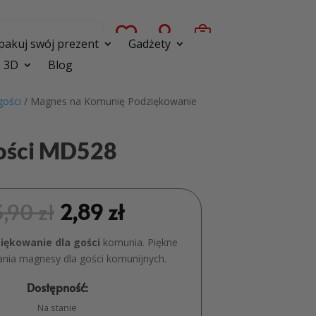



pakuj swój prezent
Gadżety
 3D
Blog
gości
/ Magnes na Komunię Podziękowanie
ości MD528
3,90
zł
2,89
zł
iękowanie dla gości
komunia. Piękne
nia magnesy dla gości komunijnych.
Dostępność:
Na stanie