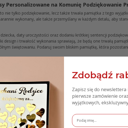
 Personalizowane na Komunię Podziękowanie Pre
 nie tylko podziękowanie, lecz także trwała pamiątka z tego wyjąt
tarannie wykonany, ale także przemyślany w każdym detalu, aby stan
ia dziecka, daty uroczystości oraz dodaniu krótkiej sentencji podzię
cki design i trwałość wykonania sprawiają, że będą one trwałą pamią
ólnym świętowaniu. Podaruj swoim bliskim pamiątkę, która pozostani
su:
Zdobądź rab
 samodzielnego montażu. W komplecie otrzymasz magnesik z klejem
yczepności oryginalnego kleju.
Zapisz się do newslettera 
magnesy neodymowe o małych rozmiarach, ale potężnej sile p
pierwsze zamówienie oraz
c jednocześnie estetycznie lepszym rozwiązaniem niż taśma
wyjątkowych, ekskluzywny
danych do personalizacji:
isać wszystkich liter wielkich)