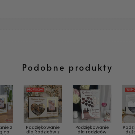
Podobne produkty
PROMOCJA!
PROMO
nie z
Podziękowanie
Podziękowanie
Podz
ą na
dla Rodziców z
dla rodziców
duż