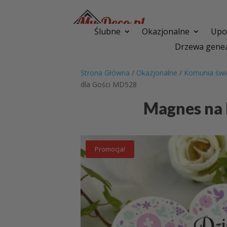
Ślubne
Okazjonalne
Upom
Drzewa genea
Strona Główna
/
Okazjonalne
/
Komunia świ
dla Gości MD528
Magnes na
Promocja!