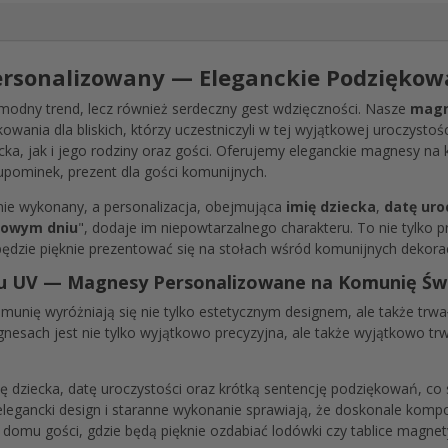
sonalizowany — Eleganckie Podziękowa
 modny trend, lecz również serdeczny gest wdzięczności. Nasze
magn
ania dla bliskich, którzy uczestniczyli w tej wyjątkowej uroczystośc
ka, jak i jego rodziny oraz gości. Oferujemy eleganckie magnesy na 
 upominek, prezent dla gości komunijnych.
ie wykonany, a personalizacja, obejmująca
imię dziecka
,
datę uro
kowym dniu
", dodaje im niepowtarzalnego charakteru. To nie tylko 
będzie pięknie prezentować się na stołach wśród komunijnych dekorac
ku UV — Magnesy Personalizowane na Komunię Św
nię wyróżniają się nie tylko estetycznym designem, ale także trwa
gnesach jest nie tylko wyjątkowo precyzyjna, ale także wyjątkowo trw
 dziecka, datę uroczystości oraz krótką sentencję podziękowań, co 
 elegancki design i staranne wykonanie sprawiają, że doskonale kom
u domu gości, gdzie będą pięknie ozdabiać lodówki czy tablice magnet