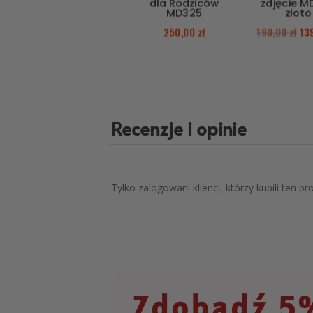
dla Rodziców
zdjęcie M
MD325
złoto
250,00
zł
190,00
zł
13
Recenzje i opinie
Tylko zalogowani klienci, którzy kupili ten p
Zdobądź 5%