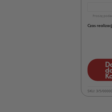
Proszę podać
Czas realizac
D
d
K
SKU:
3/5/0000