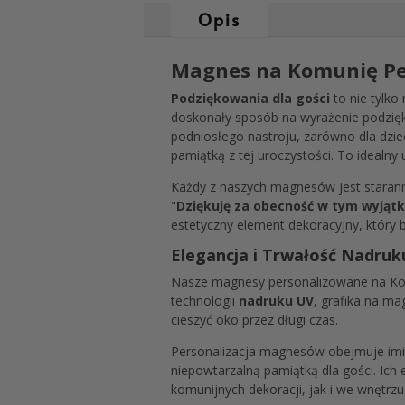
Opis
Magnes na Komunię Per
Podziękowania dla gości
to nie tylko
doskonały sposób na wyrażenie podziękow
podniosłego nastroju, zarówno dla dziec
pamiątką z tej uroczystości. To idealny
Każdy z naszych magnesów jest starann
"
Dziękuję za obecność w tym wyjąt
estetyczny element dekoracyjny, który 
Elegancja i Trwałość Nadru
Nasze magnesy personalizowane na Komu
technologii
nadruku UV
, grafika na ma
cieszyć oko przez długi czas.
Personalizacja magnesów obejmuje imię
niepowtarzalną pamiątką dla gości. Ich
komunijnych dekoracji, jak i we wnętrz