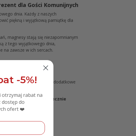
zent dla Gości Komunijnych
kowego dnia. Każdy z naszych
owić piękną i wyjątkową pamiątkę dla
kowań, magnesy stają się niezapomnianym
tką z tego wyjątkowego dnia,
e na zawsze w ich sercach.
at -5%!
 i taśmę dwustronną, jako dodatkowe
i otrzymaj rabat na
rzyciągania, które skutecznie
 dostęp do
 magnetyczna.
ch ofert ❤️