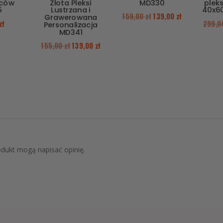
iców
Złota Pleksi
MD330
pleks
5
Lustrzana i
40x6
159,00
zł
139,00
zł
Grawerowana
zł
299,
Personalizacja
MD341
155,00
zł
139,00
zł
rodukt mogą napisać opinię.