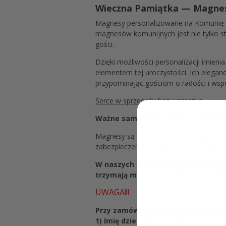
Wieczna Pamiątka — Magnesy
Magnesy personalizowane na Komunię to
magnesów komunijnych jest nie tylko s
gości.
Dzięki możliwości personalizacji imien
elementem tej uroczystości. Ich elegan
przypominając gościom o radości i wsp
Serce w sprzedaży bez woreczka
Ważne samodzielny montaż magne
Magnesy są dostarczane w zestawie do
zabezpieczenia na wypadek słabszej prz
W naszych magnesach znajdują się 
trzymają magnes na lodówce, będą
UWAGA!!!
Przy zamówieniu prosimy o podanie 
1) Imię dziecka:
Weronika (proszę nie pi