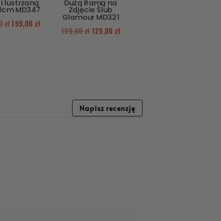
i lustrzaną
Dużą Ramą na
0cm MD347
Zdjęcie Ślub
Glamour MD321
00
zł
199,00
zł
199,00
zł
129,00
zł
Napisz recenzję