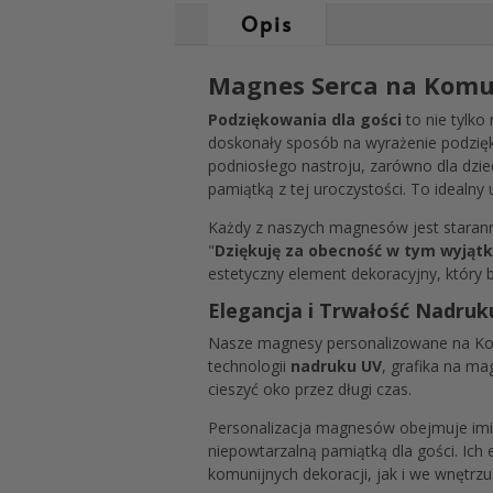
Opis
Magnes Serca na Komun
Podziękowania dla gości
to nie tylko
doskonały sposób na wyrażenie podziękow
podniosłego nastroju, zarówno dla dziec
pamiątką z tej uroczystości. To idealny
Każdy z naszych magnesów jest starann
"
Dziękuję za obecność w tym wyjąt
estetyczny element dekoracyjny, który 
Elegancja i Trwałość Nadru
Nasze magnesy personalizowane na Komu
technologii
nadruku UV
, grafika na ma
cieszyć oko przez długi czas.
Personalizacja magnesów obejmuje imię
niepowtarzalną pamiątką dla gości. Ich
komunijnych dekoracji, jak i we wnętrz