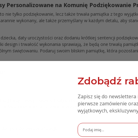
 Personalizowane na Komunię Podziękowanie Pre
 nie tylko podziękowanie, lecz także trwała pamiątka z tego wyjąt
tarannie wykonany, ale także przemyślany w każdym detalu, aby stan
ia dziecka, daty uroczystości oraz dodaniu krótkiej sentencji podzię
cki design i trwałość wykonania sprawiają, że będą one trwałą pamią
ólnym świętowaniu. Podaruj swoim bliskim pamiątkę, która pozostani
su:
Zdobądź rab
 samodzielnego montażu. W komplecie otrzymasz magnesik z klejem
yczepności oryginalnego kleju.
Zapisz się do newslettera 
magnesy neodymowe o małych rozmiarach, ale potężnej sile p
pierwsze zamówienie oraz
c jednocześnie estetycznie lepszym rozwiązaniem niż taśma
wyjątkowych, ekskluzywny
danych do personalizacji:
sać wszystkich liter wielkich)