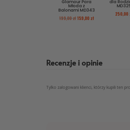
Glamour Para
dla Rodz
Młoda z
MD32
Balonami MD343
250,00
199,00
zł
159,00
zł
Recenzje i opinie
Tylko zalogowani klienci, którzy kupili ten p