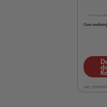
Proszę podać
Czas realizac
D
d
K
SKU:
3/5/0000