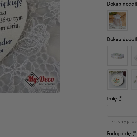
Dokup dodatk
Dokup dodatk
Imię:
*
Prosimy podać
Podaj datę:
*