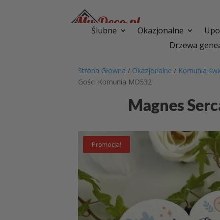
Ślubne
Okazjonalne
Upom
Drzewa genea
Strona Główna
/
Okazjonalne
/
Komunia świ
Gości Komunia MD532
Magnes Serc
Promocja!