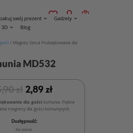



pakuj swój prezent
Gadżety
 3D
Blog
gości
/ Magnes Serca Podziękowania dla
omunia MD532
3,90
zł
2,89
zł
iękowanie dla gości
komunia. Piękne
nia magnesy dla gości komunijnych.
Dostępność:
Na stanie