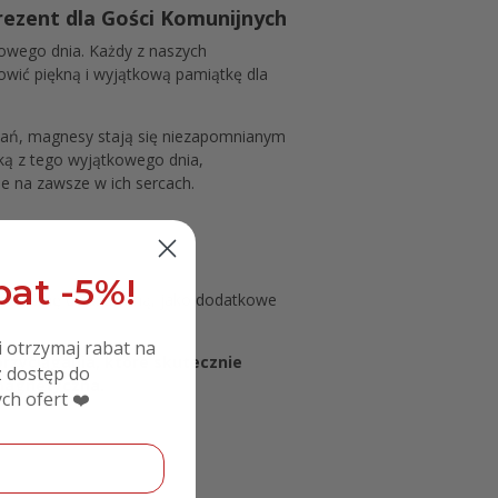
zent dla Gości Komunijnych
kowego dnia. Każdy z naszych
owić piękną i wyjątkową pamiątkę dla
kowań, magnesy stają się niezapomnianym
tką z tego wyjątkowego dnia,
e na zawsze w ich sercach.
at -5%!
 i taśmę dwustronną, jako dodatkowe
i otrzymaj rabat na
rzyciągania, które skutecznie
 dostęp do
 magnetyczna.
ch ofert ❤️