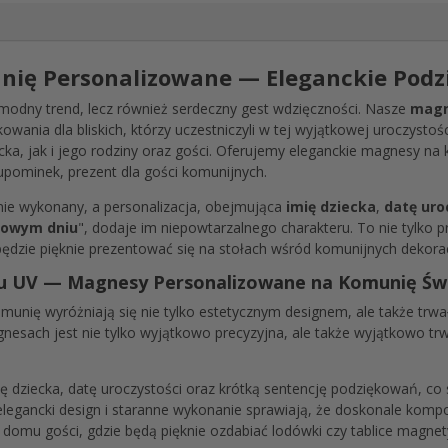
ię Personalizowane — Eleganckie Podzi
 modny trend, lecz również serdeczny gest wdzięczności. Nasze
magn
ania dla bliskich, którzy uczestniczyli w tej wyjątkowej uroczystośc
ka, jak i jego rodziny oraz gości. Oferujemy eleganckie magnesy na 
 upominek, prezent dla gości komunijnych.
ie wykonany, a personalizacja, obejmująca
imię dziecka
,
datę uro
kowym dniu
", dodaje im niepowtarzalnego charakteru. To nie tylko 
będzie pięknie prezentować się na stołach wśród komunijnych dekorac
ku UV — Magnesy Personalizowane na Komunię Św
nię wyróżniają się nie tylko estetycznym designem, ale także trwa
gnesach jest nie tylko wyjątkowo precyzyjna, ale także wyjątkowo trw
 dziecka, datę uroczystości oraz krótką sentencję podziękowań, co 
 elegancki design i staranne wykonanie sprawiają, że doskonale kom
u domu gości, gdzie będą pięknie ozdabiać lodówki czy tablice magnet