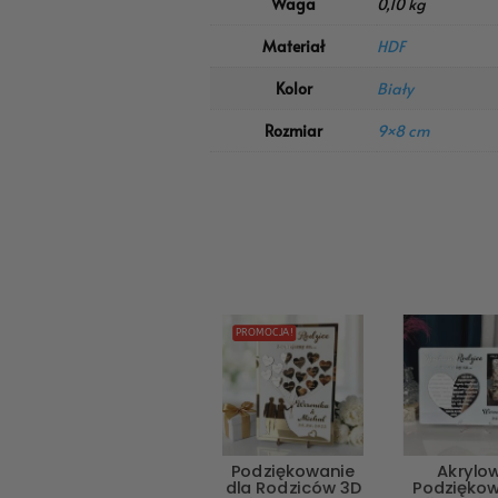
Waga
0,10 kg
Materiał
HDF
Kolor
Biały
Rozmiar
9×8 cm
PROMOCJA!
Podziękowanie
Akrylo
dla Rodziców 3D
Podzięko