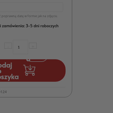
 poprawną datę w formie jak na zdjęciu.
ji zamówienia: 3-5 dni roboczych
ilość
-
+
Magnes
Serca
Podziękowania
odaj
dla
o
Gości
oszyka
Komunia
MD532
0124