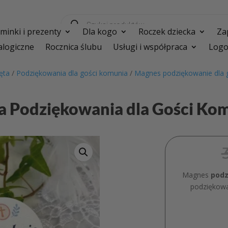
Wyszukiwarka
produktów
inki i prezenty
Dla kogo
Roczek dziecka
Za
logiczne
Rocznica ślubu
Usługi i współpraca
Logo
ęta
/
Podziękowania dla gości komunia
/
Magnes podziękowanie dla 
a Podziękowania dla Gości K
Magnes
podz
podziękowa