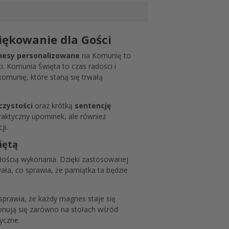
ękowanie dla Gości
esy personalizowane
na Komunię to
i. Komunia Święta to czas radości i
komunię, które staną się trwałą
czystości
oraz krótką
sentencję
praktyczny upominek, ale również
ji.
iętą
łością wykonania. Dzięki zastosowanej
ała, co sprawia, że pamiątka ta będzie
sprawia, że każdy magnes staje się
ponują się zarówno na stołach wśród
yczne.