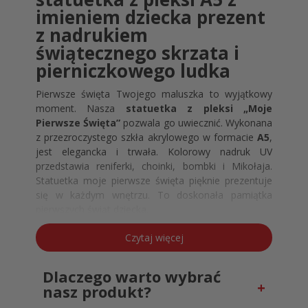
imieniem dziecka prezent
z nadrukiem
świątecznego skrzata i
pierniczkowego ludka
Pierwsze święta Twojego maluszka to wyjątkowy
moment. Nasza
statuetka z pleksi „Moje
Pierwsze Święta”
pozwala go uwiecznić. Wykonana
z przezroczystego szkła akrylowego w formacie
A5
,
jest elegancka i trwała. Kolorowy nadruk UV
przedstawia reniferki, choinki, bombki i Mikołaja.
Statuetka moje pierwsze święta pięknie prezentuje
się w każdym wnętrzu. To doskonała pamiątka
pierwszych świąt dziecka.
Personalizowana statuetka
Czytaj więcej
świąteczna dla dziecka z
imieniem – wyjątkowy prezent
Dlaczego warto wybrać
dla dziecka
nasz produkt?
Możesz dodać
imię dziecka
, dzięki czemu