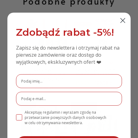
Podobne produkty
PROMOCJA!
Zdobądź rabat -5%!
Zapisz się do newslettera i otrzymaj rabat na
pierwsze zamówienie oraz dostęp do
wyjątkowych, ekskluzywnych ofert ❤️
Akrylowe
Podziękowanie dla
Podziękowanie dla
rodziców MD330
Rodziców MD327
159,00
zł
139,00
zł
250,00
zł
Akceptuję regulamin i wyrażam zgodę na
przetwarzanie powyższych danych osobowych
w celu otrzymywania newslettera.