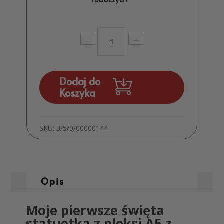
ilość
-
+
Moje
Pierwsze
Święta
Statuetka
Dodaj do
z
Koszyka
Pleksi
A5
z
SKU:
3/5/0/00000144
Imieniem
Dziecka
Prezent
MD1645
Opis
Moje pierwsze święta
statuetka z pleksi A5 z