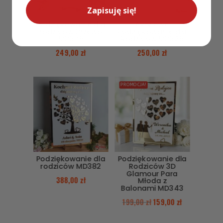
Zapisuję się!
Podziękowanie dla
Akrylowe
rodziców Drzewo
Podziękowanie dla
MD379
Rodziców MD325
249,00
zł
250,00
zł
PROMOCJA!
Podziękowanie dla
Podziękowanie dla
rodziców MD382
Rodziców 3D
Glamour Para
388,00
zł
Młoda z
Balonami MD343
199,00
zł
159,00
zł