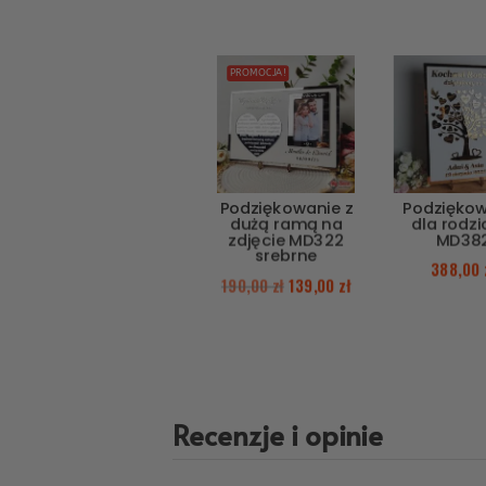
PROMOCJA!
Podziękowanie z
Podzięko
dużą ramą na
dla rodz
zdjęcie MD322
MD38
srebrne
388,00
190,00
zł
139,00
zł
Recenzje i opinie