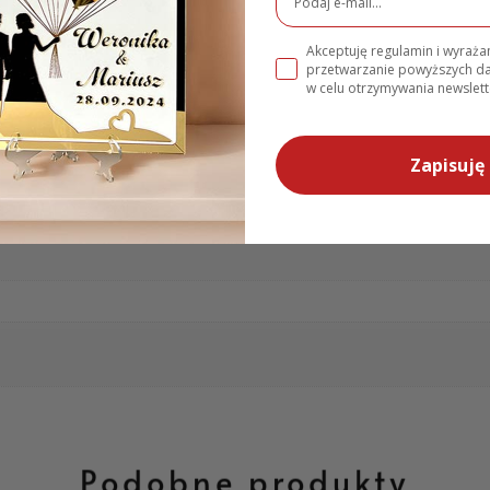
Akceptuję regulamin i wyraż
przetwarzanie powyższych 
w celu otrzymywania newslett
e
Zapisuję 
Podobne produkty