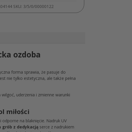
Znicz
204144
SKU:
3/5/0/00000122
MD1421
ncka ozdoba
syczna forma sprawia, że pasuje do
est nie tylko estetyczna, ale także pełna
na wilgoć, uderzenia i zmienne warunki
l miłości
i odporne na blaknięcie. Nadruk UV
 grób z dedykacją
serce z nadrukiem