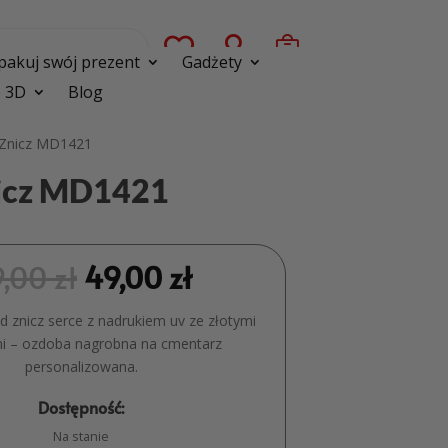



pakuj swój prezent
Gadżety
 3D
Blog
a Znicz MD1421
nicz MD1421
9,00
zł
49,00
zł
 znicz serce z nadrukiem uv ze złotymi
i – ozdoba nagrobna na cmentarz
personalizowana.
Dostępność:
Na stanie