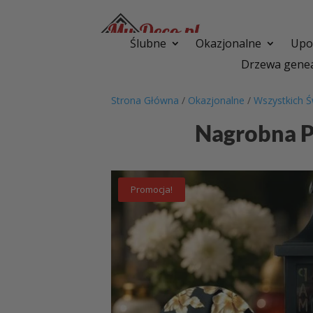
Ślubne
Okazjonalne
Upom
Drzewa genea
Strona Główna
/
Okazjonalne
/
Wszystkich Ś
Nagrobna P
Promocja!