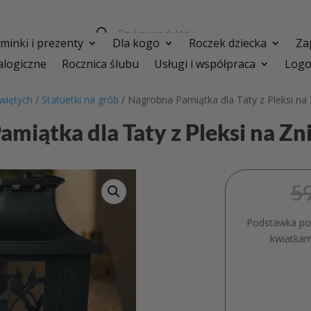
Wyszukiwarka
produktów
inki i prezenty
Dla kogo
Roczek dziecka
Za
logiczne
Rocznica ślubu
Usługi i współpraca
Logo
więtych
/
Statuetki na grób
/ Nagrobna Pamiątka dla Taty z Pleksi n
amiątka dla Taty z Pleksi na Z
5
Podstawka pod
kwiatkam