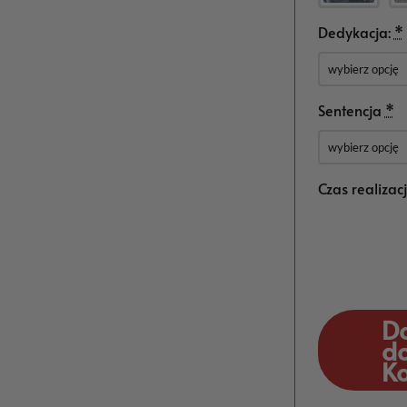
Dedykacja:
*
Sentencja
*
Czas realizac
D
d
K