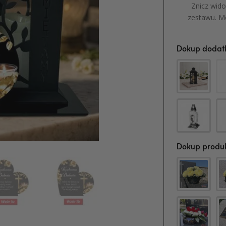
Znicz wido
zestawu. M
Dokup dodatk
Dokup produk