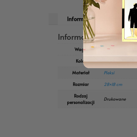
Informacje dodatkowe
Informacje dodatkow
Waga
0,5 kg
Kolor
Czarny
,
Złoty
Materiał
Pleksi
Rozmiar
28×18 cm
Rodzaj
Drukowane
personalizacji