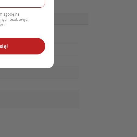
am zgodę na
danych osobowych
era.
się!