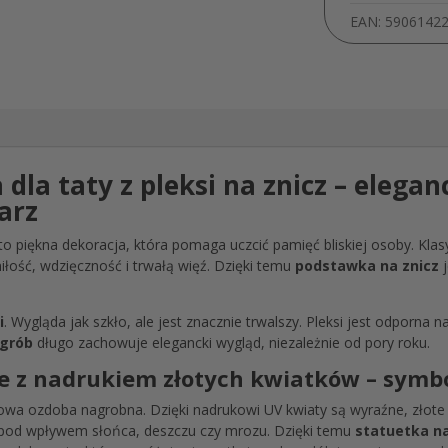
EAN:
5906142
la taty z pleksi na znicz – elega
arz
to piękna dekoracja, która pomaga uczcić pamięć bliskiej osoby. Kla
łość, wdzięczność i trwałą więź. Dzięki temu
podstawka na znicz
j
i
. Wygląda jak szkło, ale jest znacznie trwalszy. Pleksi jest odporna 
 grób
długo zachowuje elegancki wygląd, niezależnie od pory roku.
e z nadrukiem złotych kwiatków – symbo
owa ozdoba nagrobna. Dzięki nadrukowi UV kwiaty są wyraźne, złote 
ię pod wpływem słońca, deszczu czy mrozu. Dzięki temu
statuetka na