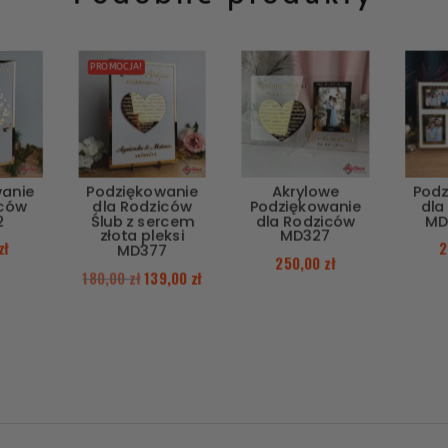
PROMOCJA!
wanie
Podziękowanie
Akrylowe
Podz
iców
dla Rodziców
Podziękowanie
dla
2
Ślub z sercem
dla Rodziców
MD
złota pleksi
MD327
zł
2
MD377
250,00
zł
180,00
zł
139,00
zł