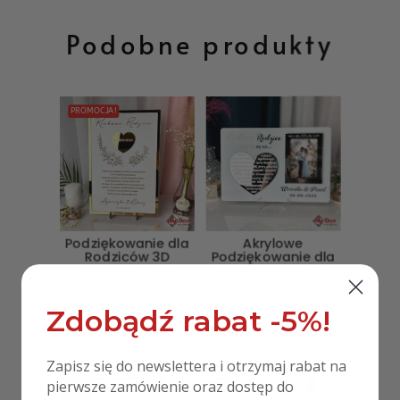
Podobne produkty
PROMOCJA!
Podziękowanie dla
Akrylowe
Rodziców 3D
Podziękowanie dla
Lustrzane Złote
Rodziców MD325
Serce w Ramie
250,00
zł
MD504
Zdobądź rabat -5%!
149,00
zł
99,00
zł
Zapisz się do newslettera i otrzymaj rabat na
pierwsze zamówienie oraz dostęp do