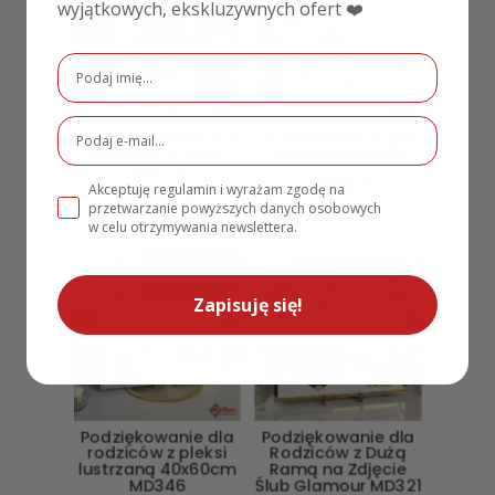
wyjątkowych, ekskluzywnych ofert ❤️
Podziękowanie dla
Podziękowanie dla
rodziców Drzewo
rodziców MD349
MD379
149,00
zł
Akceptuję regulamin i wyrażam zgodę na
249,00
zł
przetwarzanie powyższych danych osobowych
w celu otrzymywania newslettera.
PROMOCJA!
Zapisuję się!
Podziękowanie dla
Podziękowanie dla
rodziców z pleksi
Rodziców z Dużą
lustrzaną 40x60cm
Ramą na Zdjęcie
MD346
Ślub Glamour MD321