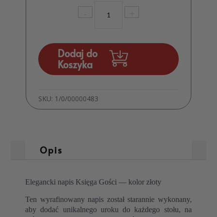
ilość
-
+
Napis
Księga
Gości
Złoto
Dodaj do
Koszyka
SKU:
1/0/00000483
Opis
Elegancki napis Księga Gości — kolor złoty
Ten wyrafinowany napis został starannie wykonany,
aby dodać unikalnego uroku do każdego stołu, na