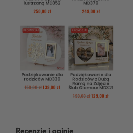
lustrzaną MD352
MD379
250,00
zł
249,00
zł
PROMOCJA!
PROMOCJA!
Podziękowanie dla
Podziękowanie dla
rodziców MD330
Rodziców z Dużą
Ramą na Zdjęcie
159,00
zł
139,00
zł
Ślub Glamour MD321
199,00
zł
129,00
zł
Recenzje i opinie