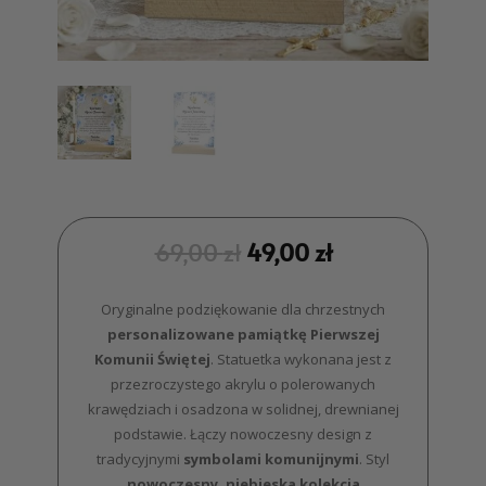
69,00
zł
49,00
zł
Oryginalne podziękowanie dla chrzestnych
personalizowane pamiątkę Pierwszej
Komunii Świętej
. Statuetka wykonana jest z
przezroczystego akrylu o polerowanych
krawędziach i osadzona w solidnej, drewnianej
podstawie. Łączy nowoczesny design z
tradycyjnymi
symbolami komunijnymi
. Styl
nowoczesny, niebieska kolekcja