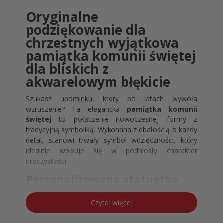
Oryginalne
podziękowanie dla
chrzestnych wyjątkowa
pamiątka komunii świętej
dla bliskich z
akwarelowym błękicie
Szukasz upominku, który po latach wywoła
wzruszenie? Ta elegancka
pamiątka komunii
świętej
to połączenie nowoczesnej formy z
tradycyjną symboliką. Wykonana z dbałością o każdy
detal, stanowi trwały symbol wdzięczności, który
idealnie wpisuje się w podniosły charakter
uroczystości.
Personalizowana statuetka
akrylowa na komunię –
niebieska kolekcja komunijna
Czytaj więcej
Nasza
statuetka akrylowa na komunię
wyróżnia