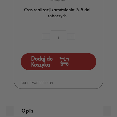
Czas realizacji zamówienia: 3-5 dni
roboczych
ilość
-
+
Oryginalne
Podziękowanie
dla
Chrzestnych
Dodaj do
Komunia
Koszyka
Niebieskie
Kwiaty
MD1775
SKU:
3/5/00001139
Opis