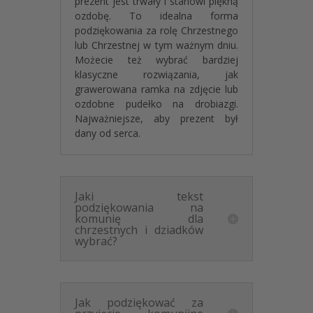
prezent jest trwały i stanowi piękną
ozdobę. To idealna forma
Nasze grafiki tworzą kompleksowe kolekcje.
podziękowania za rolę Chrzestnego
Podziękowania dla chrzestnych idealnie pasują
lub Chrzestnej w tym ważnym dniu.
do podziękowań dla gości, zaproszeń i
Możecie też wybrać bardziej
winietek, tablic powitalnych, tworząc spójną
klasyczne rozwiązania, jak
oprawę przyjęcia. Razem tworzymy spójną
grawerowana ramka na zdjęcie lub
kolekcję całej komunii.
ozdobne pudełko na drobiazgi.
Najważniejsze, aby prezent był
Kod produktu: Oryginalne Podziękowanie dla
dany od serca.
Chrzestnych Komunia Niebieskie Kwiaty MD1775
Jaki tekst
podziękowania na
komunię dla
chrzestnych i dziadków
wybrać?
Jak podziękować za