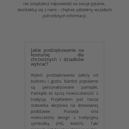
nie znajdziesz odpowiedzi na swoje pytanie,
wsparcie i obecność w najważniejszych chwilach
skontaktuj się z nami – chętnie udzielimy wszelkich
życia. Taki
prezent od chrześniaka
to coś więcej
potrzebnych informacji.
niż tylko przedmiot – to osobista wiadomość prosto
z serca, która zajmie honorowe miejsce w domu
Ojca Chrzestnego, przypominając o silnej rodzinnej
więzi.
Uniwersalność i Wyjątkowość
Jakie podziękowanie na
Oferty Personalizowanego
komunię dla
Prezentu na Komunię
chrzestnych i dziadków
wybrać?
Statuetka jest oferowana jako uniwersalne,
personalizowane podziękowanie komunijne. To
Wybór podziękowania zależy od
wyjątkowy prezent-podziękowanie wręczany przez
budżetu i gustu. Bardzo popularne
dziecko (lub w jego imieniu). Dzięki możliwości
są personalizowane pamiątki.
zmiany nagłówka ("Chrzestny", "Chrzestna",
Pamiątki te łączą nowoczesność z
"Dziadkowie") oraz danych personalnych (imię, data)
tradycją. Przykładem jest nasza
czyni ją idealną dla każdego. Możliwość zmiany
statuetka akrylowa na drewnianej
standardowego tekstu lub modyfikacji elementów
podstawie. Posiada ona
graficznych jest usługą premium,
dodatkowo
nowoczesny design z tradycyjną
płatną
. To czyni ofertę elastyczną dla klientów
symboliką (IHS, kielich). Taki
szukających unikalnego projektu.