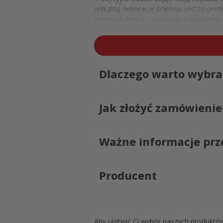
unikalną dekorację ścienną. Jest to pre
przetrwa dekady i zachowa najpiękniejs
Jak zamówić pamiątkow
Proces personalizacji tego prezentu jes
sprawdzenie poprawnej odmiany imienia
Dlaczego warto wybra
Kod Produktu: Ramka na 12 zdjęć z imi
Jak złożyć zamówienie
Ważne informacje pr
Producent
Aby ułatwić Ci wybór naszych produktó