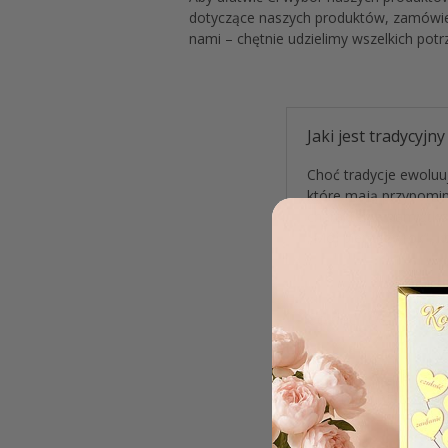
dotyczące naszych produktów, zamówieni
nami – chętnie udzielimy wszelkich potr
Jaki jest tradycyjn
Choć tradycje ewoluu
które mają przypomin
charakterze pamiąt
„Mój pierwszy rok”
, 
Co dać rocznemu d
Co kupić niespełn