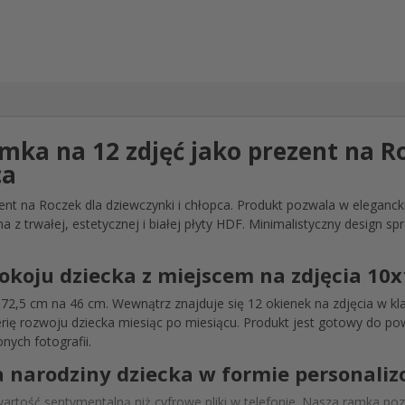
ka na 12 zdjęć jako prezent na R
ca
nt na Roczek dla dziewczynki i chłopca. Produkt pozwala w elegancki
z trwałej, estetycznej i białej płyty HDF. Minimalistyczny design s
okoju dziecka z miejscem na zdjęcia 10
72,5 cm na 46 cm. Wewnątrz znajduje się 12 okienek na zdjęcia w k
erię rozwoju dziecka miesiąc po miesiącu. Produkt jest gotowy do po
nych fotografii.
 narodziny dziecka w formie personali
wartość sentymentalną niż cyfrowe pliki w telefonie. Nasza ramka p