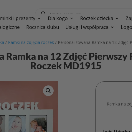
Wyszukiwarka
produktów
inki i prezenty
Dla kogo
Roczek dziecka
Za
logiczne
Rocznica ślubu
Usługi i współpraca
Logo
cka
/
Ramki na zdjęcia roczek
/ Personalizowana Ramka na 12 Zdjęć 
a Ramka na 12 Zdjęć Pierwszy 
Roczek MD1915
Ramka na zdj
Imię Dziecka