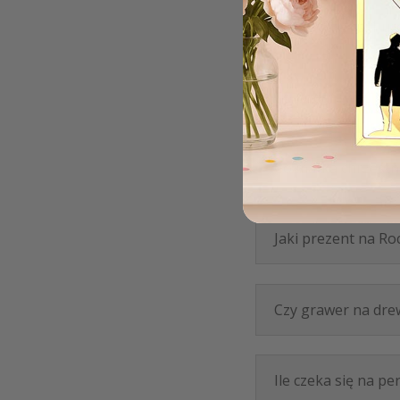
Co się daje na 1 u
Co podarować gośc
Co matka chrzestn
Jaki prezent na Ro
Czy grawer na drew
Ile czeka się na p