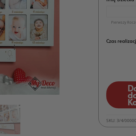
Pierwszy Rocz
Czas realizac
D
d
K
SKU:
3/4/0000