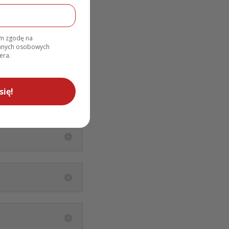
am zgodę na
danych osobowych
era.
się!