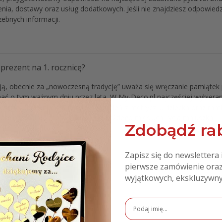
a, dostawy oraz usług dodatkowych. Jeśli nie znajdziesz odpowiedzi 
zebnych informacji.
y prezent na 1. rocznicę?
ją, obecnie za „nowoczesną tradycję” uważa się wręczanie
pamiątek 
ać o tym ważnym dniu przez lata. W My-Deco.pl najczęściej wybiera
kowym są
drewniane kuferki wspomnień
z metryczką dziecka oraz
ramk
które pozwalają zebrać 12 zdjęć z każdego miesiąca życia maluszka.
Zdobądź rab
Zapisz się do newslettera 
ziecku w prezencie?
pierwsze zamówienie oraz
wyjątkowych, ekskluzywny
a rocznemu dziecku?