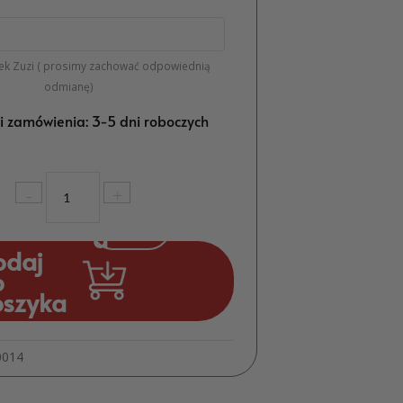
ek Zuzi ( prosimy zachować odpowiednią
odmianę)
ji zamówienia: 3-5 dni roboczych
ilość
-
+
Personalizowana
Ramka
na
odaj
12
o
Zdjęć
oszyka
Pierwszy
Rok
Pamiątka
0014
na
Roczek