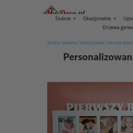
Ślubne
Okazjonalne
Upom
Drzewa genea
Strona Główna
/
Okazjonalne
/
Roczek dzie
Personalizowan