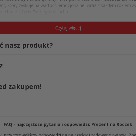
zent, który zyskuje na wartości emocjonalnej wraz z każdym rokiem ży
ze chwile z życia Twojego malucha.
ą ramkę z imieniem dziecka w kilku pr
Czytaj więcej
t wyjątkowo łatwy i szybki. Wystarczy wpisać imię dziecka w polu uwa
 przed wysłaniem zamówienia. Otrzymasz produkt, który jest w pełn
ć nasz produkt?
eniem - Pierwszy Rok
?
zed zakupem!
FAQ - najczęstsze pytania i odpowiedzi: Prezent na Roczek
w, przygotowaliśmy odpowiedzi na najczęściej zadawane pytania. Zna