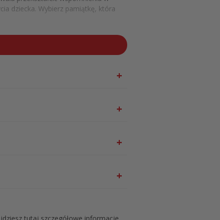
cia dziecka. Wybierz pamiątkę, która
ostych krokach
g podczas finalizacji zakupu. Prosimy o
i gotowy do wręczenia bliskim osobom.
jdziesz tutaj szczegółowe informacje