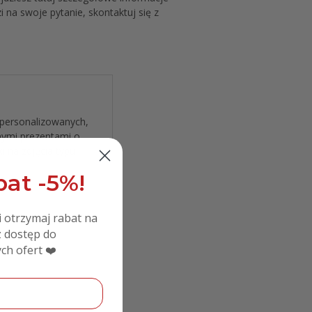
na swoje pytanie, skontaktuj się z
personalizowanych
,
nymi prezentami o
i na zdjęcia typu
at -5%!
i otrzymaj rabat na
 dostęp do
ch ofert ❤️