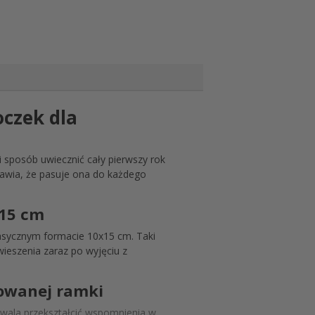
MD1915
oczek dla
 sposób uwiecznić cały pierwszy rok
prawia, że pasuje ona do każdego
x15 cm
lasycznym formacie 10x15 cm. Taki
wieszenia zaraz po wyjęciu z
zowanej ramki
ozwala przekształcić wspomnienia w