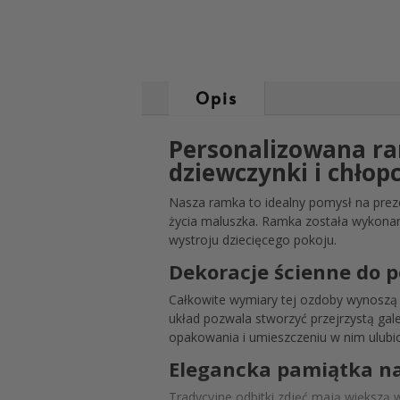
Opis
Personalizowana ram
dziewczynki i chłop
Nasza ramka to idealny pomysł na preze
życia maluszka. Ramka została wykonana 
wystroju dziecięcego pokoju.
Dekoracje ścienne do p
Całkowite wymiary tej ozdoby wynoszą 
układ pozwala stworzyć przejrzystą gal
opakowania i umieszczeniu w nim ulubio
Elegancka pamiątka na
Tradycyjne odbitki zdjęć mają większą 