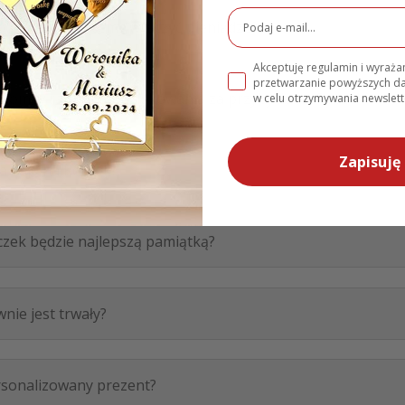
rodziny, gdy chcemy wręczyć pieniądze?
Akceptuję regulamin i wyraż
przetwarzanie powyższych 
iom w ramach podziękowania za przybycie na Roczek?
w celu otrzymywania newslett
Zapisuję 
a daje na Roczek?
czek będzie najlepszą pamiątką?
nie jest trwały?
ersonalizowany prezent?