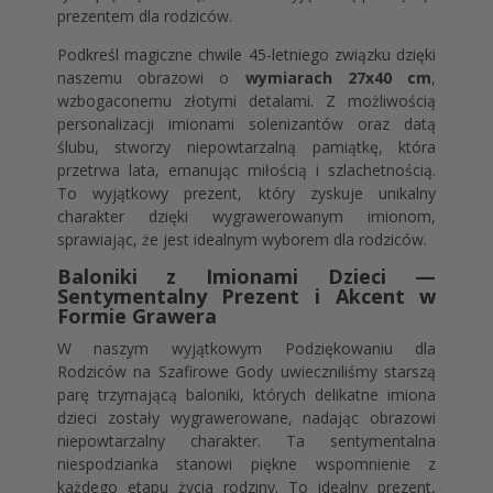
prezentem dla rodziców.
Podkreśl magiczne chwile 45-letniego związku dzięki
naszemu obrazowi o
wymiarach 27x40 cm
,
wzbogaconemu złotymi detalami. Z możliwością
personalizacji imionami solenizantów oraz datą
ślubu, stworzy niepowtarzalną pamiątkę, która
przetrwa lata, emanując miłością i szlachetnością.
To wyjątkowy prezent, który zyskuje unikalny
charakter dzięki wygrawerowanym imionom,
sprawiając, że jest idealnym wyborem dla rodziców.
Baloniki z Imionami Dzieci —
Sentymentalny Prezent i Akcent w
Formie Grawera
W naszym wyjątkowym Podziękowaniu dla
Rodziców na Szafirowe Gody uwieczniliśmy starszą
parę trzymającą baloniki, których delikatne imiona
dzieci zostały wygrawerowane, nadając obrazowi
niepowtarzalny charakter. Ta sentymentalna
niespodzianka stanowi piękne wspomnienie z
każdego etapu życia rodziny. To idealny prezent,