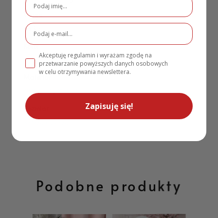
Waga
1,5 kg
Kolor
Akceptuję regulamin i wyrażam zgodę na
Biały
,
Złoty lustrzany
przetwarzanie powyższych danych osobowych
w celu otrzymywania newslettera.
Materiał
HDF biały
,
Pleksi lustrzane
Zapisuję się!
Rozmiar
40 cm x 27 cm
Podobne produkty