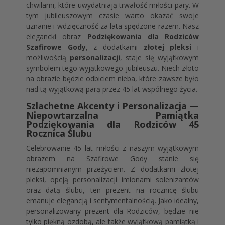
chwilami, które uwydatniają trwałość miłości pary. W
tym jubileuszowym czasie warto okazać swoje
uznanie i wdzięczność za lata spędzone razem. Nasz
elegancki obraz
Podziękowania dla Rodziców
Szafirowe Gody
, z dodatkami
złotej pleksi
i
możliwością
personalizacji
, staje się wyjątkowym
symbolem tego wyjątkowego jubileuszu. Niech złoto
na obrazie będzie odbiciem nieba, które zawsze było
nad tą wyjątkową parą przez 45 lat wspólnego życia.
Szlachetne Akcenty i Personalizacja —
Niepowtarzalna Pamiątka
Podziękowania dla Rodziców 45
Rocznica Ślubu
Celebrowanie 45 lat miłości z naszym wyjątkowym
obrazem na Szafirowe Gody stanie się
niezapomnianym przeżyciem. Z dodatkami złotej
pleksi, opcją personalizacji imionami solenizantów
oraz datą ślubu, ten prezent na rocznicę ślubu
emanuje elegancją i sentymentalnością. Jako idealny,
personalizowany prezent dla Rodziców, będzie nie
tylko piękną ozdobą, ale także wyjątkową pamiątką i