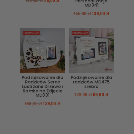
129,00
zł
69,00
zł
Personalizacja
MD341
155,00
zł
139,00
zł
PROMOCJA!
PROMOCJA!
Podziękowanie dla
Podziękowanie dla
Rodziców Serce
rodziców MD475
Lustrzane Drzewo i
srebro
Ramka na Zdjęcie
129,00
zł
69,00
zł
MD331
169,00
zł
139,00
zł