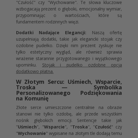
"Czułość" czy "Wychowanie". Te słowa kluczowe
wzbogacają prezent o głęboki, emocjonalny wymiar,
przypominając o wartościach, które są
fundamentem rodzinnych więzi.
Dodatki Nadające Elegancji:
Naszą ofertę
uzupełniają dodatki, takie jak elegancki stojak czy
ozdobne pudełko. Dzięki nim prezent zyskuje nie
tylko estetyczny wygląd, ale również sprawia
wrażenie starannie przygotowanego i wyjątkowego
upominku.
Stojak i pudełko ozdobne opcja
dodatkowo płatna.
W Złotym Sercu: Uśmiech, Wsparcie,
Troska — Symbolika
Personalizowanego Podziękowania
na Komunię
Złote serce umieszczone centralnie na obrazie
stanowi nie tylko ozdobę, ale przede wszystkim
nośnik głębokich emocji. Sentencje takie jak
"
Uśmiech
", "
Wsparcie
", "
Troska
", "
Czułość
" czy
"
Wychowanie
" wypisane na złotym tle dodają temu