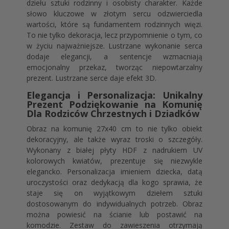
dziełu sztuki rodzinny i osobisty charakter. Każde
słowo kluczowe w złotym sercu odzwierciedla
wartości, które są fundamentem rodzinnych więzi.
To nie tylko dekoracja, lecz przypomnienie o tym, co
w życiu najważniejsze. Lustrzane wykonanie serca
dodaje elegancji, a sentencje wzmacniają
emocjonalny przekaz, tworząc niepowtarzalny
prezent. Lustrzane serce daje efekt 3D.
Elegancja i Personalizacja: Unikalny
Prezent Podziękowanie na Komunię
Dla Rodziców Chrzestnych i Dziadków
Obraz na komunię 27x40 cm to nie tylko obiekt
dekoracyjny, ale także wyraz troski o szczegóły.
Wykonany z białej płyty HDF z nadrukiem UV
kolorowych kwiatów, prezentuje się niezwykle
elegancko. Personalizacja imieniem dziecka, datą
uroczystości oraz dedykacją dla kogo sprawia, że
staje się on wyjątkowym dziełem sztuki
dostosowanym do indywidualnych potrzeb. Obraz
można powiesić na ścianie lub postawić na
komodzie. Zestaw do zawieszenia otrzymają