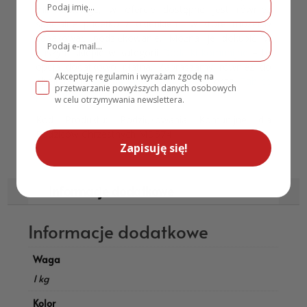
mini sztalugę, w ofercie dostępne jest również
specjalne pudełko z okienkiem, w które możemy
zapakować podziękowanie. Można je dokupić w
naszym sklepie w kategorii
Dodatki komunijne
– to
opcja dodatkowo płatna. Zapraszamy również do
Akceptuję regulamin i wyrażam zgodę na
obejrzenia
Podziękowań dla Gości
oraz
Tablice
przetwarzanie powyższych danych osobowych
powitalne komunia
w celu otrzymywania newslettera.
Kod Produktu: Podziękowania Komunijne dla
Rodziców Chrzestnych MD574
Zapisuję się!
Informacje dodatkowe
Informacje dodatkowe
Waga
1 kg
Kolor