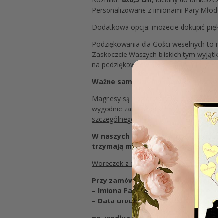
Personalizowane z imionami Pary Młodej
Dodatkowa opcja: możecie dokupić piękn
Podziękowania dla Gości weselnych to 
Zaskoczcie Waszych bliskich tym wyją
na podziękowania dla gości to miłe ges
Ważne samodzielny montaż magne
Magnesy są dostarczane w zestawie do
wygodnie zamontujesz magnes w dowolny
szczególnego dnia.
W naszych magnesach znajdują się 
trzymają magnes na lodówce, będą
Woreczek z organzy nie jest w zestawie
Przy zamówieniu prosimy o podanie 
– Imiona Pary Młodej:
Kasia & Kacper
– Data uroczystości: 20.08.2023
np. według wzoru: