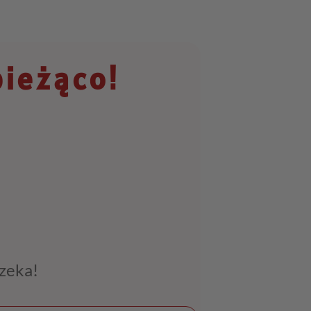
bieżąco!
czeka!