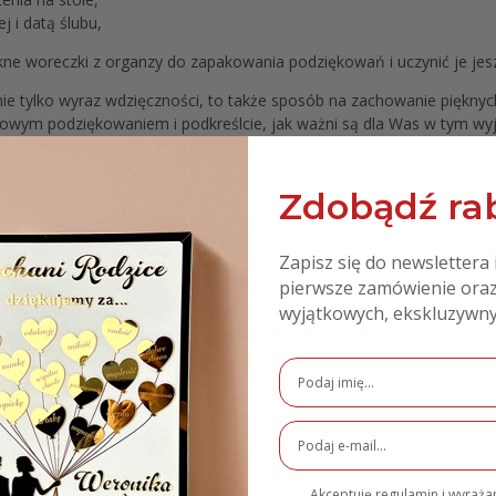
 i datą ślubu,
e woreczki z organzy do zapakowania podziękowań i uczynić je jesz
nie tylko wyraz wdzięczności, to także sposób na zachowanie piękn
tkowym podziękowaniem i podkreślcie, jak ważni są dla Was w tym
ty, które zostaną docenione przez waszych gości. Podaruj swoim blisk
su:
Zdobądź rab
 samodzielnego montażu. W komplecie otrzymasz magnesik oraz taśm
m miejscu. To nie tylko pamiątka, ale także osobisty wkład w stw
Zapisz się do newslettera 
pierwsze zamówienie oraz
magnesy neodymowe o małych rozmiarach, ale potężnej sile p
wyjątkowych, ekskluzywny
c jednocześnie estetycznie lepszym rozwiązaniem niż taśma
, można go dokupić na osobnej ofercie.
danych do personalizacji:
Akceptuję regulamin i wyraż