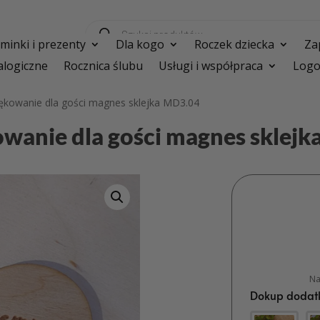
Wyszukiwarka
produktów
inki i prezenty
Dla kogo
Roczek dziecka
Za
logiczne
Rocznica ślubu
Usługi i współpraca
Logo
ękowanie dla gości magnes sklejka MD3.04
wanie dla gości magnes sklej
Na
Dokup dodatk