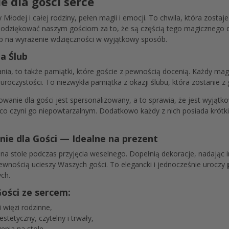
 dla gości serce
Młodej i całej rodziny, pełen magii i emocji. To chwila, która zosta
 podziękować naszym gościom za to, że są częścią tego magicznego 
ób na wyrażenie wdzięczności w wyjątkowy sposób.
a Ślub
ia, to także pamiątki, które goście z pewnością docenią. Każdy mag
 uroczystości. To niezwykła pamiątka z okazji ślubu, która zostanie z
anie dla gości jest spersonalizowany, a to sprawia, że jest wyjątk
 czyni go niepowtarzalnym. Dodatkowo każdy z nich posiada krótki
ie dla Gości — Idealne na prezent
na stole podczas przyjęcia weselnego. Dopełnią dekoracje, nadając 
ewnością ucieszy Waszych gości. To elegancki i jednocześnie uroczy
ch.
ości ze sercem:
i więzi rodzinne,
stetyczny, czytelny i trwały,
enia na stole,