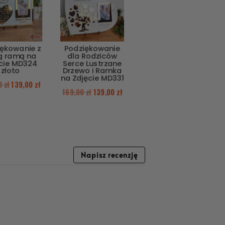
iękowanie z
Podziękowanie
ą ramą na
dla Rodziców
ęcie MD324
Serce Lustrzane
złoto
Drzewo i Ramka
na Zdjęcie MD331
00
zł
139,00
zł
169,00
zł
139,00
zł
Napisz recenzję