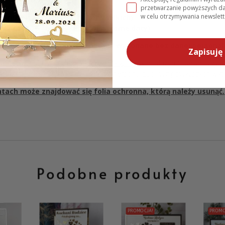
przetwarzanie powyższych 
w celu otrzymywania newslett
ę nie pisać wszystkich liter wielkich)
imy zachować dokładnie taką formę daty)
wiek z danych produkty zostaną wykonane bez danej personali
Zapisuję 
literówki, błędną odmianę, pisanie wszystkimi dużymi literami czy b
 dlatego prosimy o staranne podanie personalizacji wg powyższych wyt
tach może znajdować się folia ochronna, którą należy usunąć.
Podobne produkty
PROMOCJA!
PROMO