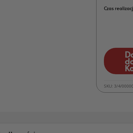
Czas realizac
D
d
K
SKU:
3/4/0000