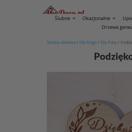
Ślubne
Okazjonalne
Upom
Drzewa genea
Strona Główna
/
Dla kogo
/
Dla Pary
/ Podzi
Podzięko