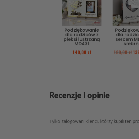
Podziękowanie
Podzięko
dla rodziców z
dla rodzi
pleksi lustrzaną
sercem M
MD431
srebrn
149,00
zł
180,00
zł
13
Recenzje i opinie
Tylko zalogowani klienci, którzy kupili ten p