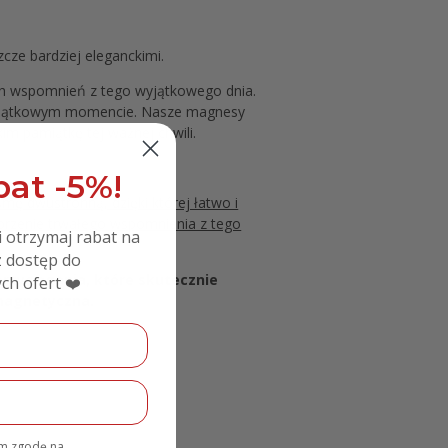
cze bardziej eleganckimi.
ych wspomnień z tego wyjątkowego dnia.
 wyjątkowym momencie. Nasze magnesy
im pamiątkę tej ważnej chwili.
at -5%!
ę dwustronną, dzięki której łatwo i
orzenie trwałego wspomnienia z tego
i otrzymaj rabat na
 dostęp do
rzyciągania, które skutecznie
ch ofert ❤️
 magnetyczna.
am zgodę na