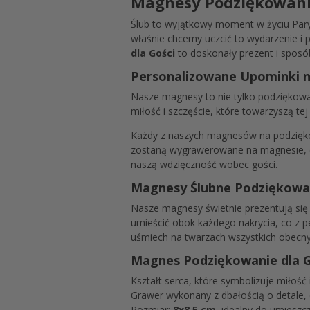
Magnesy Podziękowanie
Ślub to wyjątkowy moment w życiu Pary 
właśnie chcemy uczcić to wydarzenie i
dla Gości
to doskonały prezent i spos
Personalizowane Upominki n
Nasze magnesy to nie tylko podziękowan
miłość i szczęście, które towarzyszą tej
Każdy z naszych magnesów na podziękow
zostaną wygrawerowane na magnesie, co
naszą wdzięczność wobec gości.
Magnesy Ślubne Podziękowan
Nasze magnesy świetnie prezentują się 
umieścić obok każdego nakrycia, co z p
uśmiech na twarzach wszystkich obecny
Magnes Podziękowanie dla G
Kształt serca, które symbolizuje miłość 
Grawer wykonany z dbałością o detale, e
Rozmiar:
8x8,5 cm
, idealny do umieszcz