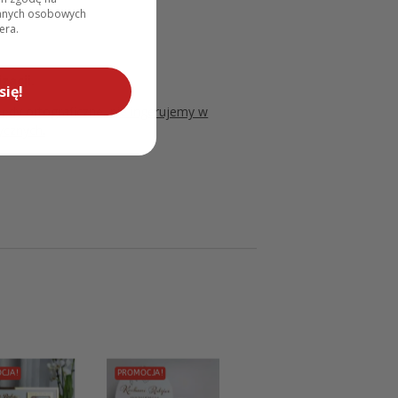
danych osobowych
era.
zacji.
się!
łędy ortograficzne, nie ingerujemy w
ycznych.
CJA!
PROMOCJA!