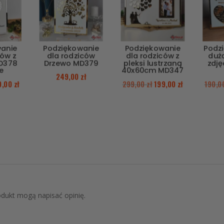
wanie
Podziękowanie
Podziękowanie
Podz
ców z
dla rodziców
dla rodziców z
duż
D378
Drzewo MD379
pleksi lustrzaną
zdj
e
40x60cm MD347
249,00
zł
9,00
zł
299,00
zł
199,00
zł
190,
rodukt mogą napisać opinię.