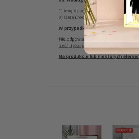
1) Imię dziecka:
Kasia & Kacper
(prosz
2) Data uroczystości:
20.08.2023
(pros
W przypadku nie podania którejkol
Nie odpowiadamy za: wszelkiego rodzaju 
treść, tylko ją kopiujemy i drukujemy,
Na produkcie lub niektórych elemen
PROMOCJA!