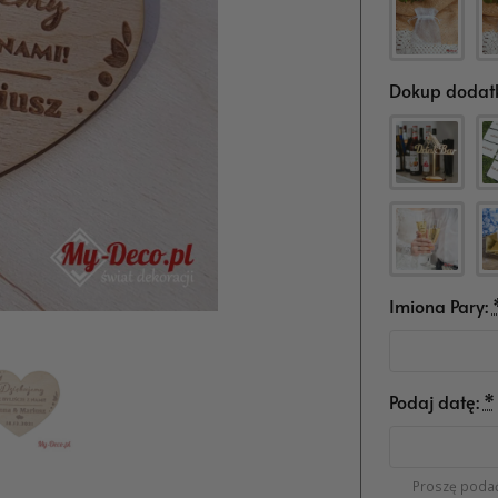
Dokup dodatk
Imiona Pary:
Podaj datę:
*
Proszę podać