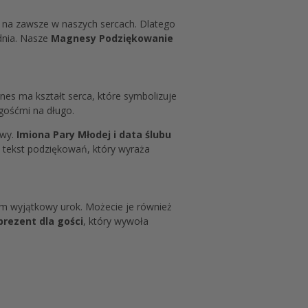
je na zawsze w naszych sercach. Dlatego
dnia. Nasze
Magnesy Podziękowanie
nes ma kształt serca, które symbolizuje
 gośćmi na długo.
owy.
Imiona Pary Młodej i data ślubu
 tekst podziękowań, który wyraża
im wyjątkowy urok. Możecie je również
prezent dla gości
, który wywoła