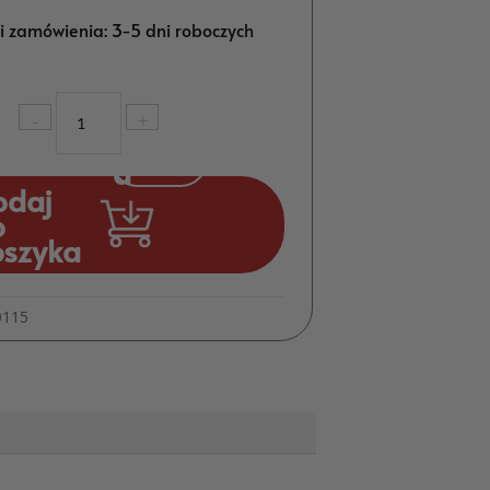
ji zamówienia: 3-5 dni roboczych
ilość
-
+
Podziękowanie
dla
gości
odaj
magnes
o
sklejka
oszyka
MD3.04
0115