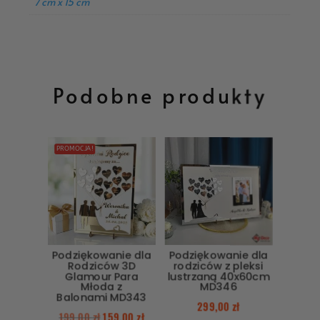
7 cm x 15 cm
Podobne produkty
PROMOCJA!
Podziękowanie dla
Podziękowanie dla
Rodziców 3D
rodziców z pleksi
Glamour Para
lustrzaną 40x60cm
Młoda z
MD346
Balonami MD343
299,00
zł
199,00
zł
159,00
zł