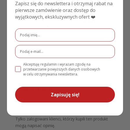
Zapisz się do newslettera i otrzymaj rabat na
Podziękowanie dla
Podziękowanie dla
pierwsze zamówienie oraz dostęp do
Rodziców 3D
rodziców MD349
wyjątkowych, ekskluzywnych ofert ❤️
Lustrzane Złote
149,00
zł
Serce w Ramie
MD504
149,00
zł
99,00
zł
Akceptuję regulamin i wyrażam zgodę na
Recenzje i opinie
przetwarzanie powyższych danych osobowych
w celu otrzymywania newslettera.
Napisz recenzję
Zapisuję się!
Tylko zalogowani klienci, którzy kupili ten produkt
mogą napisać opinię.