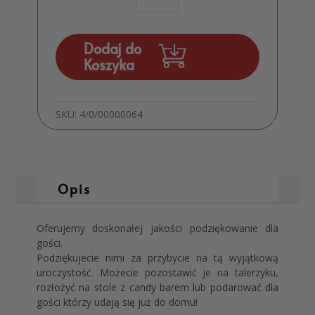
dla
gości
ślubne
Dodaj do
Merci
Koszyka
MD492
SKU:
4/0/00000064
Opis
Oferujemy doskonałej jakości podziękowanie dla
gości.
Podziękujecie nimi za przybycie na tą wyjątkową
uroczystość. Możecie pozostawić je na talerzyku,
rozłożyć na stole z candy barem lub podarować dla
gości którzy udają się już do domu!