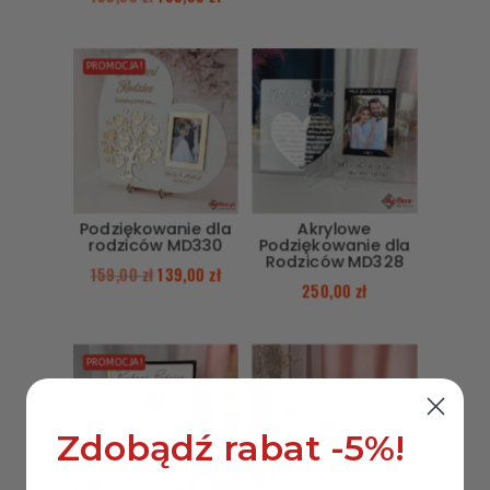
PROMOCJA!
Podziękowanie dla
Akrylowe
rodziców MD330
Podziękowanie dla
Rodziców MD328
159,00
zł
139,00
zł
250,00
zł
PROMOCJA!
Zdobądź rabat -5%!