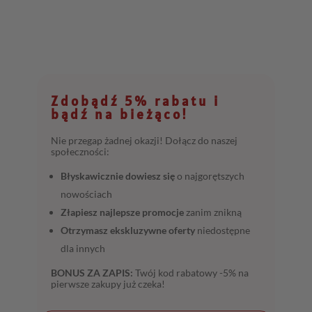
Zdobądź 5% rabatu i
bądź na bieżąco!
Nie przegap żadnej okazji! Dołącz do naszej
społeczności:
Błyskawicznie dowiesz się
o najgorętszych
nowościach
Złapiesz najlepsze promocje
zanim znikną
Otrzymasz ekskluzywne oferty
niedostępne
dla innych
BONUS ZA ZAPIS:
Twój kod rabatowy -5% na
pierwsze zakupy już czeka!