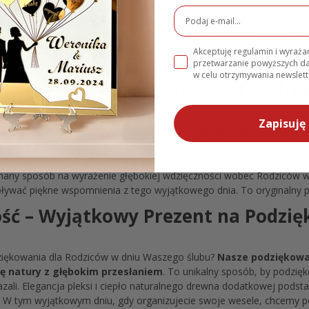
ielone Drzewo Życia jest w pełni personalizowane
– zawiera i
"10.08.2025"). Na górze podziękowania widnieje elegancki napis "Koc
tników uroczystości, a pod nim "DZIĘKUJEMY ZA", co podkreśla wyją
ub członkom rodziny, podkreślając ich niezastąpioną rolę w 
Akceptuję regulamin i wyraż
przetwarzanie powyższych 
żna dokupić stabilną drewnianą podstawkę dzięki której doskonale
w celu otrzymywania newslett
dziców – Elegancka Dekoracja Ślub
Zapisuję 
o wymiarach 27x40 cm, ze Złotymi Sercami jest doskonale pro
 a jednocześnie wystarczająco kompaktowe, by bez problemu zmieścić
doskonale sprawdzi się jako elegancki element dekoracyjny w każdym
nany sposób na wyrażenie głębokiej wdzięczności wobec Rodziców w d
woływać piękne wspomnienia z tego wyjątkowego dnia. To oryginalny p
ość – Wyjątkowy Prezent na Podzię
dziękowania dla Rodziców w dniu Waszego ślubu?
Nasze podziękowa
kę natury z głębokim przesłaniem
. To unikalny sposób, by podzię
kazali. Elegancja pleksi i ciepło naturalnego drewna dodatkowej pods
. W tym wyjątkowym dniu, gdy organizujecie swoje wesele, chcemy