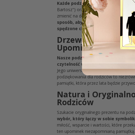
Każde podziękowanie dla Rodziców Z
Bartosz") oraz datę uroczystości (np. 
zmienić na dedykację dla innych uczes
sposób, aby podziękować Rodzicom l
spędzone chwile.
Do podziękowania mo
Drzewo Życia dla Ro
Upominek
Nasze podziękowanie dla Rodziców 
czytelność wszystkich elementów
,
Jego uniwersalny rozmiar sprawia, że 
podziękowania dla rodziców to niezrów
pamiątki, która przez lata będzie przy
Natura i Oryginaln
Rodziców
Szukacie oryginalnego prezentu na po
wybór, który łączy w sobie symboli
miłość, wsparcie i wartości, które prze
ten upominek niezapomnianą pamiątką