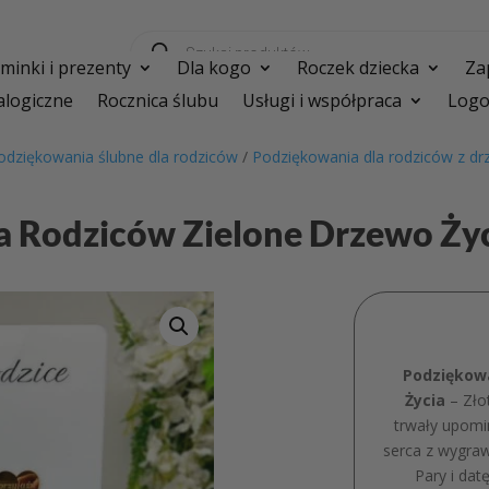
Wyszukiwarka
produktów
inki i prezenty
Dla kogo
Roczek dziecka
Za
logiczne
Rocznica ślubu
Usługi i współpraca
Logo
odziękowania ślubne dla rodziców
/
Podziękowania dla rodziców z d
a Rodziców Zielone Drzewo Ży
Podziękowa
Życia
– Złot
trwały upomi
serca z wygra
Pary i dat