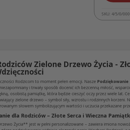
SKU:
4/5/0/00
odziców Zielone Drzewo Życia - Zło
dzięczności
ięczności Rodzicom to moment pełen emocji. Nasze
Podziękowanie 
w niezapomniany i trwały sposób docenić ich bezcenną miłość, wsparci
iękną, osobistą pamiątkę, która będzie cieszyć oczy przez wiele lat. 
ający zielone drzewo – symbol siły, wzrostu i rodzinnych korzeni. 
werowanym słowem symbolizującym wartości i uczucia przekazane prz
nie dla Rodziców – Złote Serca i Wieczna Pamiąt
rzewo Życia** jest w pełni personalizowane – zawiera imiona nowo