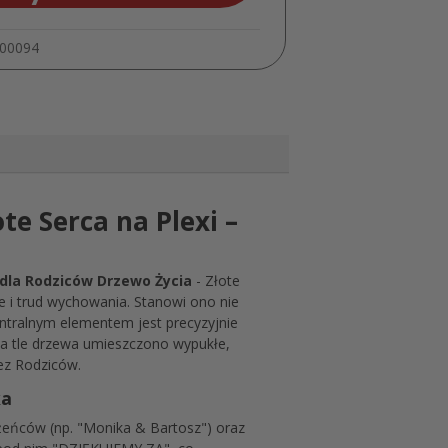
Serca
MD1353
000094
te Serca na Plexi –
dla Rodziców Drzewo Życia
- Złote
e i trud wychowania. Stanowi ono nie
Centralnym elementem jest precyzyjnie
Na tle drzewa umieszczono wypukłe,
ez Rodziców.
ka
żeńców (np. "Monika & Bartosz") oraz