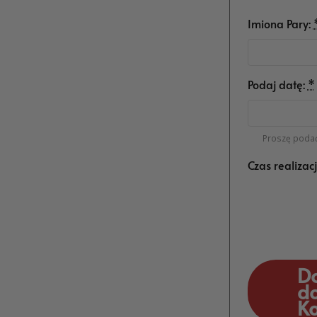
Imiona Pary:
Podaj datę:
*
Proszę podać
Czas realizac
D
d
K