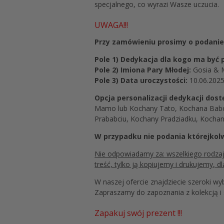
specjalnego, co wyrazi Wasze uczucia.
UWAGA!!!
Przy zamówieniu prosimy o podanie 
Pole 1)
Dedykacja dla kogo ma być 
Pole 2) Imiona Pary Młodej:
Gosia & M
Pole 3) Data uroczystości:
10.06.202
Opcja personalizacji dedykacji dos
Mamo lub Kochany Tato, Kochana Babci
Prababciu, Kochany Pradziadku, Kochan
W przypadku nie podania którejkol
Nie odpowiadamy za: wszelkiego rodzaju 
treść, tylko ją kopiujemy i drukujemy,
W naszej ofercie znajdziecie szeroki w
Zapraszamy do zapoznania z kolekcją i 
Zapakuj swój prezent !!!