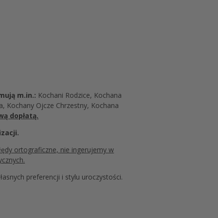
mują m.in.:
Kochani Rodzice, Kochana
a, Kochany Ojcze Chrzestny, Kochana
wą dopłatą.
zacji.
łędy ortograficzne, nie ingerujemy w
ycznych.
snych preferencji i stylu uroczystości.