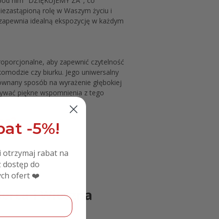
a pod nim "DZIĘKUJEMY ZA", co
iezastąpioną rolę w Waszym życiu i
 zapewnia idealną ekspozycję w każdym
oporcjonalne, aby zapewnić czytelność
omodzie czy biurku. Jego uniwersalny
równany sposób na wyrażenie głębokiej
oływać piękne wspomnienia z tego
ne?
at -5%!
i otrzymaj rabat na
 dostęp do
ch ofert ❤️
erca i Wieczna