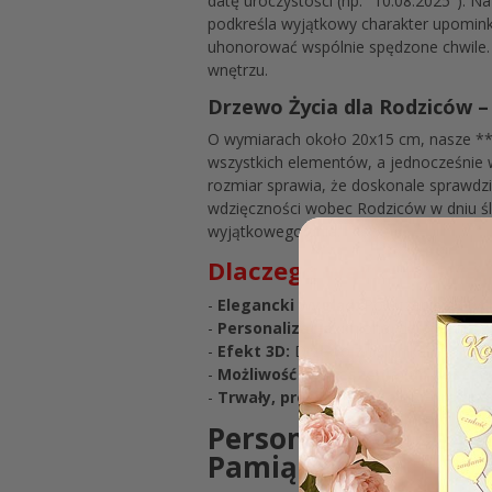
datę uroczystości (np. "10.08.2025"). 
podkreśla wyjątkowy charakter upomink
uhonorować wspólnie spędzone chwile. 
wnętrzu.
Drzewo Życia dla Rodziców 
O wymiarach około 20x15 cm, nasze **p
wszystkich elementów, a jednocześnie 
rozmiar sprawia, że doskonale sprawdz
wdzięczności wobec Rodziców w dniu ślu
wyjątkowego dnia.
Dlaczego warto wybrać
-
Elegancki wygląd:
Połączenie złoty
-
Personalizacja:
imiona, data ślubu, 
-
Efekt 3D:
Drzewo z balonikami
-
Możliwość powieszenia lub postaw
-
Trwały, precyzyjny grawer oraz n
Personalizowane Pod
Pamiątka