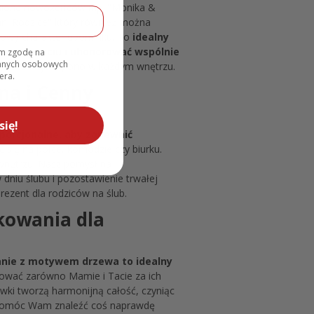
miona nowożeńców (np. "Monika &
hani Rodzice" który również można
tkowy charakter upominku. To
idealny
Waszym życiu i uhonorować wspólnie
am zgodę na
danych osobowych
 prezentuje się ono w każdym wnętrzu.
era.
na i Cenny
się!
porcjonalne, aby zapewnić
 się na półce, komodzie czy biurku.
 wnętrzu. Nasz pomysł na
niu ślubu i pozostawienie trwałej
rezent dla rodziców na ślub.
kowania dla
nie z motywem drzewa to idealny
kować zarówno Mamie i Tacie za ich
tawki tworzą harmonijną całość, czyniąc
 pomóc Wam znaleźć coś naprawdę