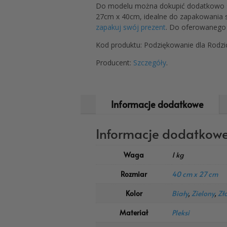
Do modelu można dokupić dodatkowo st
27cm x 40cm, idealne do zapakowania s
zapakuj swój prezent
. Do oferowanego 
Kod produktu: Podziękowanie dla Rodzi
Producent:
Szczegóły
.
Informacje dodatkowe
Informacje dodatkow
Waga
1 kg
Rozmiar
40 cm x 27 cm
Kolor
Biały
,
Zielony
,
Zł
Materiał
Pleksi