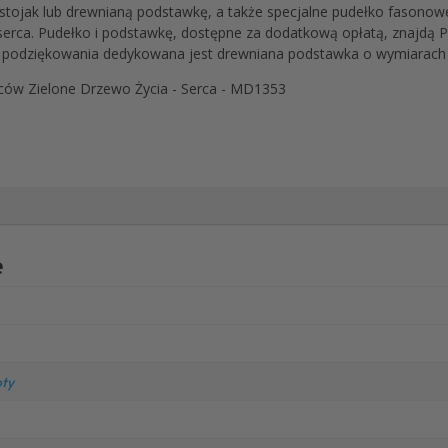
ojak lub drewnianą podstawkę, a także specjalne pudełko fasono
erca. Pudełko i podstawkę, dostępne za dodatkową opłatą, znajdą P
podziękowania dedykowana jest drewniana podstawka o wymiarach A
ców Zielone Drzewo Życia - Serca - MD1353
e
oty