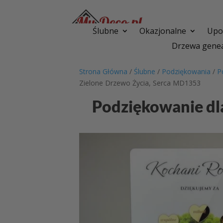
Ślubne
Okazjonalne
Upom
Drzewa genea
Strona Główna
/
Ślubne
/
Podziękowania
/
P
Zielone Drzewo Życia, Serca MD1353
Podziękowanie dl