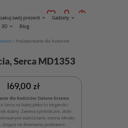



pakuj swój prezent
Gadżety
 3D
Blog
rzewem
/ Podziękowanie dla Rodziców
cia, Serca MD1353
169,00
zł
nie dla Rodziców Zielone Drzewo
e Serca na białej pleksi to elegancki i
nek ślubny. Zawiera symboliczne, złote
werowanymi wartościami, imiona Młodej
ę, stojące na drewnianej podstawce.