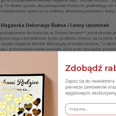
Na górze podziękowania widnieje elegancki napis "Kochani Rodzice", 
u. To idealny sposób, aby podziękować Rodzicom, podkreślając ich n
Podziękowanie opiera się na stabilnej, drewnianej podstawce, która
– Elegancka Dekoracja Ślubna i Cenny Upominek
odziękowanie dla Rodziców ze Złotymi Sercami** jest doskonale pr
wystarczająco kompaktowe, by bez problemu zmieścić się na półce, k
i się jako elegancki element dekoracyjny w każdym wnętrzu. To niez
bu i pozostawienie trwałej pamiątki, która przez lata będzie przyw
 nasze podziękowanie dla rodziców ślub
Zdobądź rab
ch elementów z eleganckim nadrukiem
wybór dedykacji z oferowanych wariantów
Zapisz się do newslettera 
pierwsze zamówienie oraz
ienia
wyjątkowych, ekskluzywny
adruk UV
ziękowanie dla Rodziców – Złote S