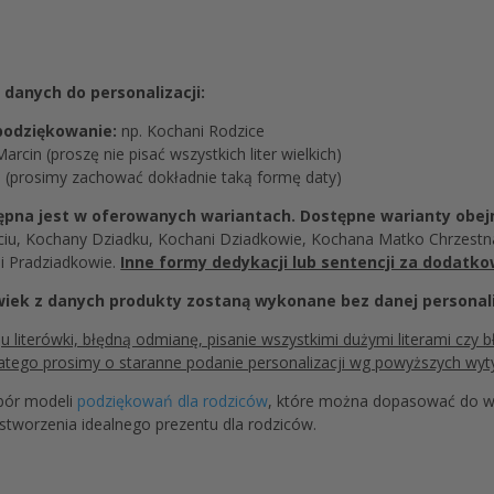
danych do personalizacji:
podziękowanie:
np. Kochani Rodzice
arcin (proszę nie pisać wszystkich liter wielkich)
5 (prosimy zachować dokładnie taką formę daty)
tępna jest w oferowanych wariantach. Dostępne warianty obej
u, Kochany Dziadku, Kochani Dziadkowie, Kochana Matko Chrzestn
i Pradziadkowie.
Inne formy dedykacji lub sentencji za dodatko
wiek z danych produkty zostaną wykonane bez danej personali
literówki, błędną odmianę, pisanie wszystkimi dużymi literami czy b
 dlatego prosimy o staranne podanie personalizacji wg powyższych wyt
ybór modeli
podziękowań dla rodziców
, które można dopasować do wła
stworzenia idealnego prezentu dla rodziców.