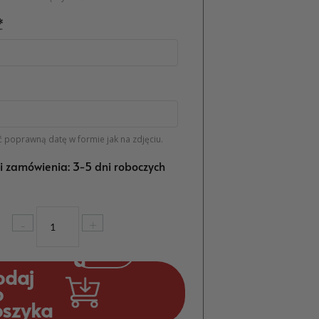
*
 poprawną datę w formie jak na zdjęciu.
ji zamówienia: 3-5 dni roboczych
ilość
-
+
Podziękowanie
dla
Rodziców
odaj
Zielone
o
Drzewo
oszyka
Życia,