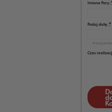
Imiona Pary:
Podaj datę:
*
Proszę podać
Czas realizac
D
d
K