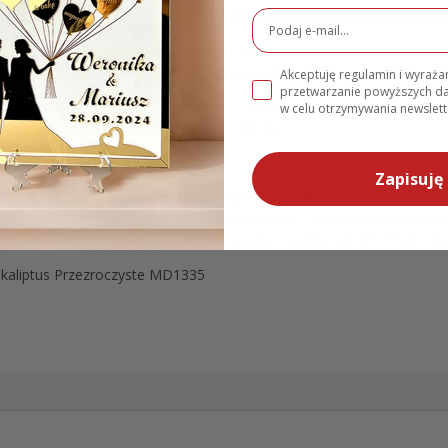
wiek z danych produkty zostaną wykonane bez danej personali
literówki, błędną odmianę, pisanie wszystkimi dużymi literami czy b
 dlatego prosimy o staranne podanie personalizacji wg powyższych wyt
Akceptuję regulamin i wyraż
przetwarzanie powyższych 
ybór modeli
podziękowań dla rodziców
, które można dopasować do wła
w celu otrzymywania newslett
stworzenia idealnego prezentu dla rodziców..
Zapisuję 
ojak lub drewnianą podstawkę, a także specjalne pudełko fasono
erca. Te opcje, dostępne za dodatkową opłatą, znajdą Państwo na n
a dedykowana jest drewniana podstawka o wymiarach A5 (15x5 cm), 
ukaliptus Przezroczyste MD1335