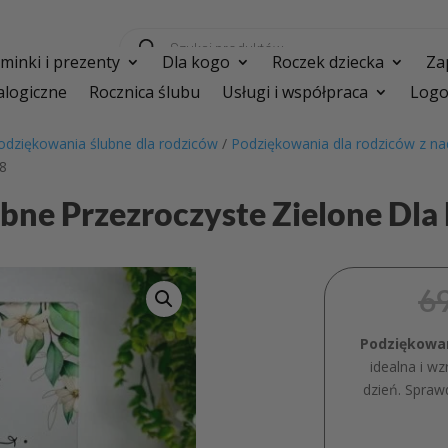
Wyszukiwarka
produktów
inki i prezenty
Dla kogo
Roczek dziecka
Za
logiczne
Rocznica ślubu
Usługi i współpraca
Logo
odziękowania ślubne dla rodziców
/
Podziękowania dla rodziców z n
38
bne Przezroczyste Zielone D
6
Podziękowa
idealna i w
dzień. Spraw