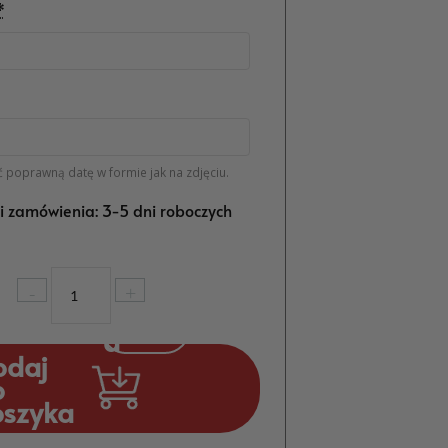
*
 poprawną datę w formie jak na zdjęciu.
ji zamówienia: 3-5 dni roboczych
ilość
-
+
Podziękowanie
Ślubne
Przezroczyste
odaj
Zielone
o
Dla
oszyka
Rodziców
MD1338