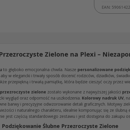
EAN:
5906142
rzezroczyste Zielone na Plexi – Niezap
u
to głęboko emocjonalna chwila. Nasze
personalizowane podzię
aby w elegancki i trwały sposób docenić rodziców, dziadków, świadk
kże przepiękną i trwałą pamiątkę, która będzie cieszyć oczy przez wiel
przezroczyste zielone
zostało wykonane z najwyższej jakości
prz
cki wygląd oraz odporność na uszkodzenia.
Kolorowy nadruk UV
, n
wne barwy i precyzyjne odwzorowanie detali graficznych. Motywy zielo
eżości i naturalnego charakteru, idealnie komponując się ze ślubną 
ie jest częścią standardowego zestawu i jest dostępna do zakupu o
 Podziękowanie Ślubne Przezroczyste Zielone