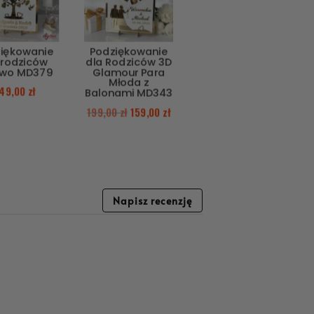
iękowanie
Podziękowanie
 rodziców
dla Rodziców 3D
ewo MD379
Glamour Para
Młoda z
49,00
zł
Balonami MD343
199,00
zł
159,00
zł
Napisz recenzję