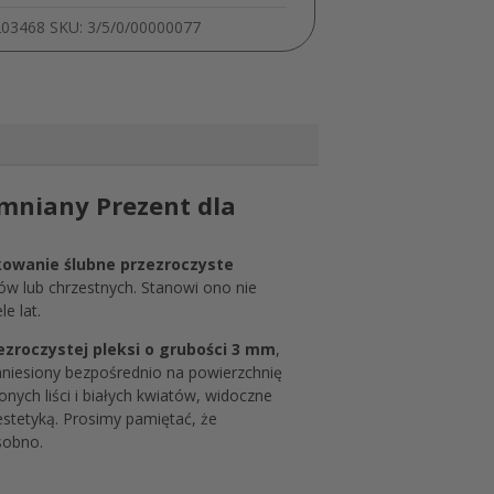
203468
SKU:
3/5/0/00000077
omniany Prezent dla
kowanie ślubne przezroczyste
ów lub chrzestnych. Stanowi ono nie
e lat.
ezroczystej pleksi o grubości 3 mm
,
aniesiony bezpośrednio na powierzchnię
nych liści i białych kwiatów, widoczne
estetyką. Prosimy pamiętać, że
sobno.