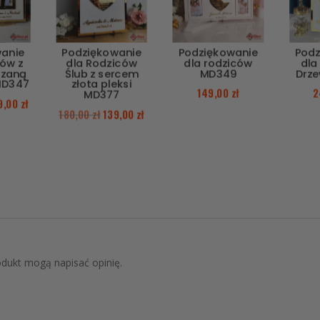
wanie
Podziękowanie
Podziękowanie
Podz
ców z
dla Rodziców
dla rodziców
dla
trzaną
Ślub z sercem
MD349
Drz
MD347
złota pleksi
149,00
zł
2
MD377
9,00
zł
180,00
zł
139,00
zł
rodukt mogą napisać opinię.