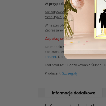
W przypadku nie podania którejkol
Nie odpowiadamy za: wszelkiego rodzaju 
treść, tylko ją kopiujemy i drukujemy,
W naszej ofercie znajdziecie szeroki w
Zapraszamy do zapoznania z kolekcją i 
Zapakuj swój prezent !!!
Do modelu można dokupić dodatkowo st
Eko 30x30x5, idealne do zapakowania s
prezent
. Do oferowanego podziękowani
Kod produktu: Podziękowanie Ślubne E
Producent:
Szczegóły
.
Informacje dodatkowe