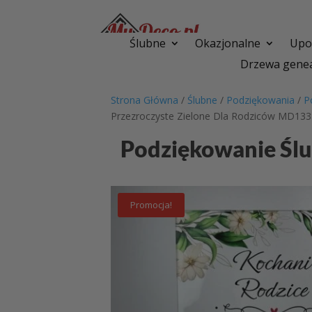
Ślubne
Okazjonalne
Upom
Drzewa genea
Strona Główna
/
Ślubne
/
Podziękowania
/
P
Przezroczyste Zielone Dla Rodziców MD13
Podziękowanie Ślu
Promocja!