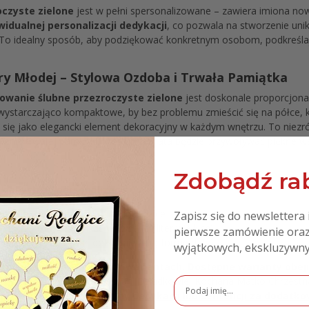
czyste zielone
jest w pełni spersonalizowane – zawiera imiona no
widualnej personalizacji dedykacji
, co pozwala na stworzenie unik
. To idealny sposób, aby podziękować konkretnym osobom, podkreśla
ry Młodej – Stylowa Ozdoba i Trwała Pamiątka
owanie ślubne przezroczyste zielone
jest doskonale proporcjona
wystarczająco kompaktowe, by bez problemu zmieścić się na półce, k
i się jako elegancki element dekoracyjny w każdym wnętrzu. To nie
ienie trwałej pamiątki, która przez lata będzie przywoływać piękne 
Zdobądź rab
danych do personalizacji:
podziękowanie:
np. Kochani Rodzice
Zapisz się do newslettera 
arcin (proszę nie pisać wszystkich liter wielkich)
pierwsze zamówienie oraz
5 (prosimy zachować dokładnie taką formę daty)
wyjątkowych, ekskluzywny
tępna jest w oferowanych wariantach. Dostępne warianty obej
u, Kochany Dziadku, Kochani Dziadkowie, Kochana Matko Chrzestn
i Pradziadkowie.
Inne formy dedykacji lub sentencji za dodatko