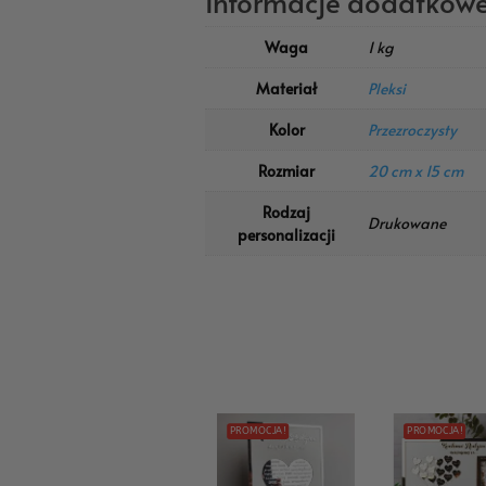
Informacje dodatkow
Waga
1 kg
Materiał
Pleksi
Kolor
Przezroczysty
Rozmiar
20 cm x 15 cm
Rodzaj
Drukowane
personalizacji
PROMOCJA!
PROMOCJA!