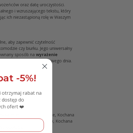
wożeńców oraz datę uroczystości.
alnego i wzruszającego tekstu, który
jąc ich niezastąpioną rolę w Waszym
lne, aby zapewnić czytelność
omodzie czy biurku. Jego uniwersalny
zrównany sposób na
wyrażenie
wspomnienia z tego wyjątkowego dnia.
at -5%!
i otrzymaj rabat na
 dostęp do
ch ofert ❤️
mują m.in.:
Kochani Rodzice, Kochana
a, Kochany Ojcze Chrzestny, Kochana
wą dopłatą.