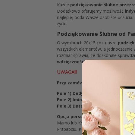
Każde
podziękowanie ślubne przezro
Dodatkowo oferujemy możliwość
indy
najlepiej odda Wasze osobiste uczucia
życiu.
Podziękowanie Ślubne od Pa
O wymiarach 20x15 cm, nasze
podzięk
wszystkich elementów, a jednocześnie 
rozmiar sprawia, że doskonale sprawdz
wdzięczności w dniu ślubu
i pozostaw
UWAGA!!!
Przy zamówieniu prosimy o podanie 
Pole 1) D
edykacja dla kogo ma być 
Pole 2) Imiona Pary Młodej:
Gosia & M
Pole 3) Data uroczystości:
10.06.202
Opcja personalizacji dedykacji dos
Mamo lub Kochany Tato, Kochana Babci
Prababciu, Kochany Pradziadku, Kochan