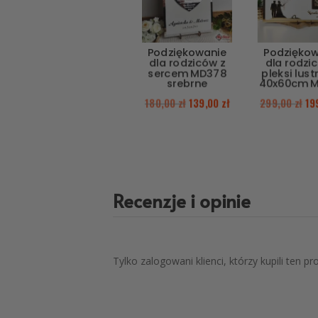
Podziękowanie
Podzięko
dla rodziców z
dla rodzi
sercem MD378
pleksi lus
srebrne
40x60cm 
180,00
zł
139,00
zł
299,00
zł
19
Recenzje i opinie
Tylko zalogowani klienci, którzy kupili ten p