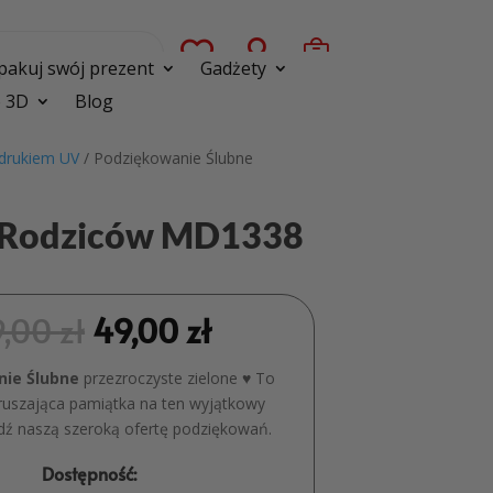



pakuj swój prezent
Gadżety
 3D
Blog
adrukiem UV
/ Podziękowanie Ślubne
la Rodziców MD1338
9,00
zł
49,00
zł
nie Ślubne
przezroczyste zielone ♥ To
zruszająca pamiątka na ten wyjątkowy
dź naszą szeroką ofertę podziękowań.
Dostępność: