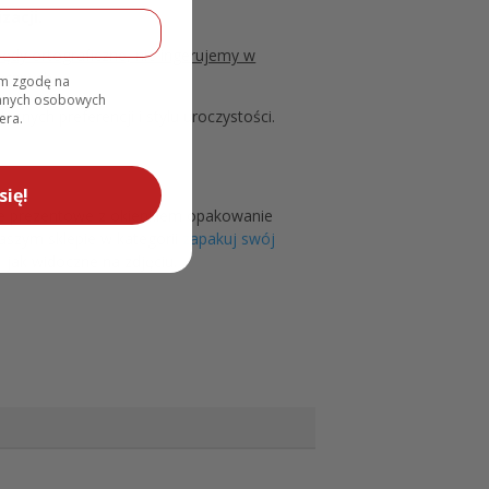
zacji.
łędy ortograficzne, nie ingerujemy w
ycznych.
am zgodę na
danych osobowych
snych preferencji i stylu uroczystości.
era.
się!
we prezentowe z okienkiem opakowanie
aszym sklepie w kategorii
zapakuj swój
jak widoczne na zdjęciu.