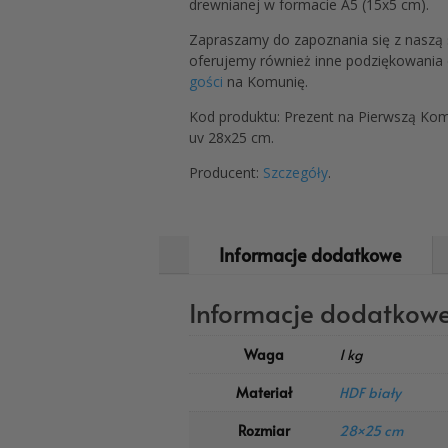
drewnianej w formacie A5 (15x5 cm).
Zapraszamy do zapoznania się z naszą 
oferujemy również inne podziękowania d
gości
na Komunię.
Kod produktu: Prezent na Pierwszą Kom
uv 28x25 cm.
Producent:
Szczegóły
.
Informacje dodatkowe
Informacje dodatkow
Waga
1 kg
Materiał
HDF biały
Rozmiar
28×25 cm