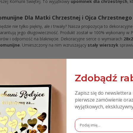
wszej Komunii Świętej. To wyjątkowy
upominek dla chrzestnych
, 
munijne Dla Matki Chrzestnej i Ojca Chrzestnego –
 będzie nie tylko piękny, ale i trwały? Nasza propozycja to dekoracyjne
gwarantują jego długowieczność. Produkt został w 100% wykonany w 
rów i odporność na blaknięcie. Dekoracyjne serce o wymiarach
28x
komunijne
. Umieszczony na nim wzruszający
stały wierszyk
sprawi
 podziękowanie serce na prezent komunijny dla 
unijnego to nie lada wyzwanie. Warto postawić na symboliczne i el
Zdobądź rab
personalizowane podziękowanie dla Ojca Chrzestnego i Matki Chrzest
Zapisz się do newslettera 
u
– solidne wykonanie gwarantuje wieloletnią trwałość
unijnego
– imię dziecka i data Komunii sprawiają, że upominek staj
pierwsze zamówienie oraz
ierwszą komunię Świętą
– klasyczny design pasuje do każdego wnę
wyjątkowych, ekskluzywny
 wykonania i dbałość o każdy detal
 jest dla dziewczynki
, w naszym sklepie znajdziesz również wersj