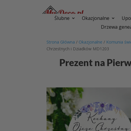
Ślubne
Okazjonalne
Upom
Drzewa genea
Strona Główna
/
Okazjonalne
/
Komunia świ
Chrzestnych i Dziadków MD1203
Prezent na Pier