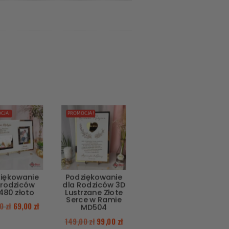
CJA!
PROMOCJA!
iękowanie
Podziękowanie
 rodziców
dla Rodziców 3D
80 złoto
Lustrzane Złote
Serce w Ramie
00
zł
69,00
zł
MD504
149,00
zł
99,00
zł