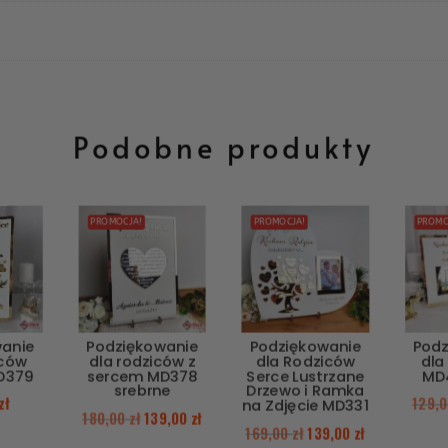
Podobne produkty
PROMOCJA!
PROMOCJA!
PROMO
wanie
Podziękowanie
Podziękowanie
Podz
iców
dla rodziców z
dla Rodziców
dla
D379
sercem MD378
Serce Lustrzane
MD4
srebrne
Drzewo i Ramka
zł
129,
na Zdjęcie MD331
180,00
zł
139,00
zł
169,00
zł
139,00
zł