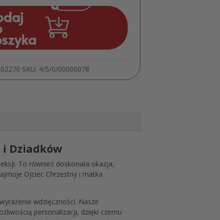
Pierwszą
odaj
Komunię
o
–
oszyka
podziękowanie
dla
Chrzestnych
202270
SKU:
4/5/0/00000078
i
Dziadków
MD1203
 i Dziadków
eksji. To również doskonała okazja,
zajmuje Ojciec Chrzestny i matka
 wyrażenie wdzięczności. Nasze
liwością personalizacji, dzięki czemu