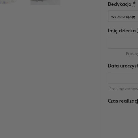
Dedykacja
*
Imię dziecka
Proszę 
Data uroczyst
Prosimy zachowa
Czas realizac