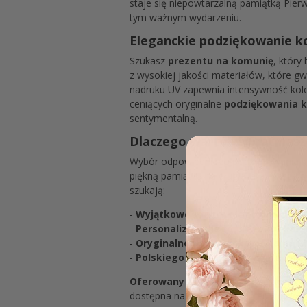
staje się niepowtarzalną pamiątką Pier
tym ważnym wydarzeniu.
Eleganckie podziękowanie ko
Szukasz
prezentu na komunię
, który
z wysokiej jakości materiałów, które 
nadruku UV zapewnia intensywność kolo
ceniących oryginalne
podziękowania 
sentymentalną.
Dlaczego warto wybrać nasze
Wybór odpowiedniego podziękowania kom
piękną pamiątką na długie lata. Nasze 
szukają:
-
Wyjątkowego i trwałego upomink
-
Personalizowanego prezentu kom
-
Oryginalnego podziękowania
na P
-
Polskiego produktu
– wysoka jakość
Oferowany model serca dedykowany
dostępna na innych naszych aukcjach.