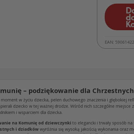
D
d
K
EAN:
5906142
omunię – podziękowanie dla Chrzestnych
moment w życiu dziecka, pełen duchowego znaczenia i głębokiej refl
pierali dziecko w tej ważnej drodze. Wśród nich szczególne miejsce 
nikiem i wsparciem dla dziecka.
wanie na Komunię od dziewczynki
to elegancki i trwały sposób na
stnych i dziadków
wyróżnia się wysoką jakością wykonania oraz moż