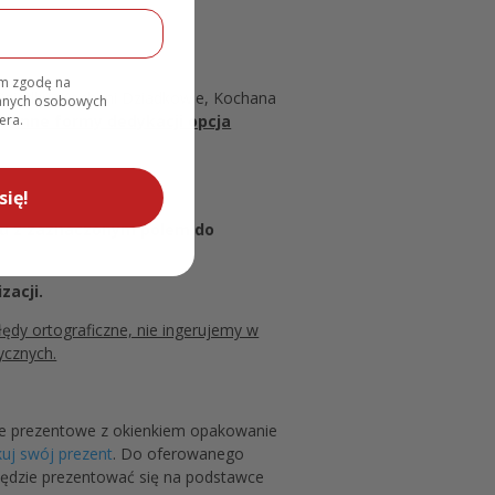
am zgodę na
ziadku, Kochani Dziadkowie, Kochana
danych osobowych
era.
ie.
Inne formy dedykacji opcja
się!
ru z zaznaczonym polem do
zacji.
łędy ortograficzne, nie ingerujemy w
ycznych.
we prezentowe z okienkiem opakowanie
uj swój prezent
. Do oferowanego
ędzie prezentować się na podstawce