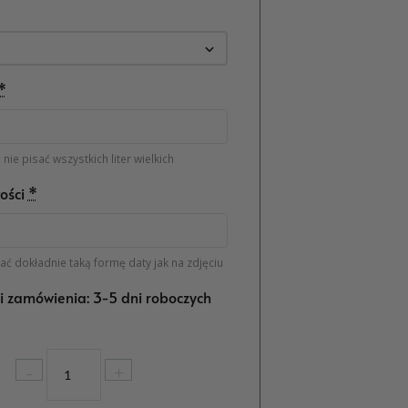
*
nie pisać wszystkich liter wielkich
ości
*
ć dokładnie taką formę daty jak na zdjęciu
ji zamówienia: 3-5 dni roboczych
ilość
-
+
Prezent
na