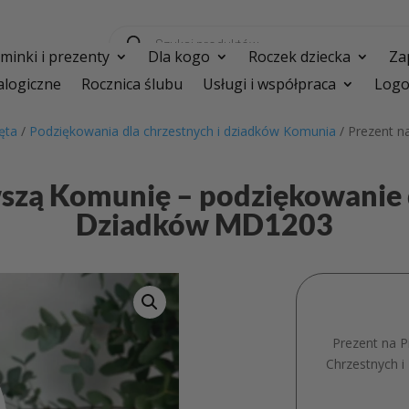
Wyszukiwarka
produktów
inki i prezenty
Dla kogo
Roczek dziecka
Za
logiczne
Rocznica ślubu
Usługi i współpraca
Logo
ęta
/
Podziękowania dla chrzestnych i dziadków Komunia
/ Prezent n
wszą Komunię – podziękowanie d
Dziadków MD1203
Prezent na 
Chrzestnych 