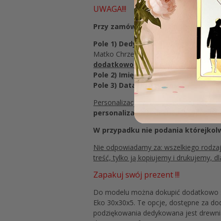
UWAGA!!!
Przy zamówieniu prosimy o podanie 
Pole 1) Dedykacja dla kogo:
Kochani 
Matko Chrzestna, Kochany Ojcze Chrze
dodatkowo PŁATNA
Pole 2) Imię dziecka:
Weronika (proszę 
Pole 3) Data uroczystości:
26.05.2025
Personalizacji podlegają elementy za
personalizacji. Jeśli chcesz wprowa
W przypadku nie podania którejkol
Nie odpowiadamy za: wszelkiego rodzaju 
treść, tylko ją kopiujemy i drukujemy,
Zapakuj swój prezent !!!
Do modelu można dokupić dodatkowo st
Eko 30x30x5. Te opcje, dostępne za do
podziękowania dedykowana jest drewni