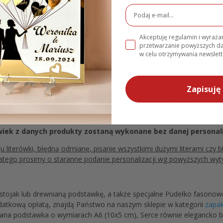
danych do personalizacji:
Akceptuję regulamin i wyraż
Rodzice, Kochana Mamo, Kochany Tato, Kochana Babciu, Kochany D
przetwarzanie powyższych 
w celu otrzymywania newslett
stny, Kochana Prababciu, Kochany Pradziadku, Kochani Pradziadkow
nie pisać wszystkich liter wielkich)
 (prosimy zachować dokładnie taką formę daty)
Zapisuję 
znaczone czerwoną ramką na wzorze
. Cena dotyczy podanego wzo
dzić zmiany jest to opcja dodatkowo płatna.
wiek z danych produkty zostaną wykonane bez danej personali
literówki, błędną odmianę, pisanie wszystkimi dużymi literami czy b
 dlatego prosimy o staranne podanie personalizacji wg powyższych wyt
ojak lub drewnianą podstawkę, a także specjalne Pudełko fasono
datkową opłatą, znajdą Państwo na naszym sklepie w kategorii
zapak
ana podstawka o wymiarach A6 (10x5 cm), Serce równie elegancko b