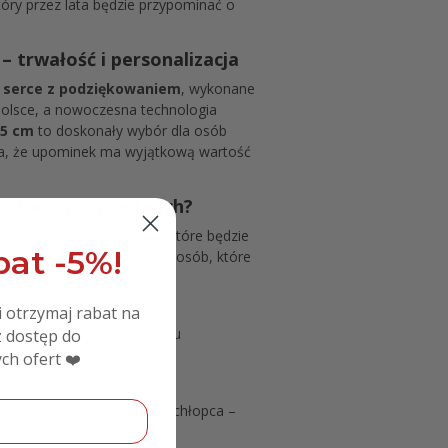
który przez lata będzie przypominać o
 trwałość i personalizacja
serce z podziękowaniem
, wykonane
Polsce, a nowoczesna technologia
25 cm
to doskonały wybór dla osób
a, że upominek ma wyjątkową wartość
rodziców chrzestnych?
eganckie podziękowanie, które będzie
at -5%!
nej to doskonały wybór dla osób, które
i otrzymaj rabat na
e się jedyny w swoim rodzaju
 dostęp do
trza
ch ofert ❤️
ę stworzoną specjalnie dla chłopca –