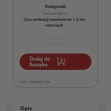
Dostępność:
Pozostało tylko: 1
Czas realizacji zamówienia: 1-2 dni
roboczych
ilość
-
+
Prezent
na
Dodaj do
Ślub
Koszyka
Upominek
dla
Młodej
Pary
SKU:
1/0/00002706
Skrzynka
z
Przegródkami
Życzenia
Opis
MD1859