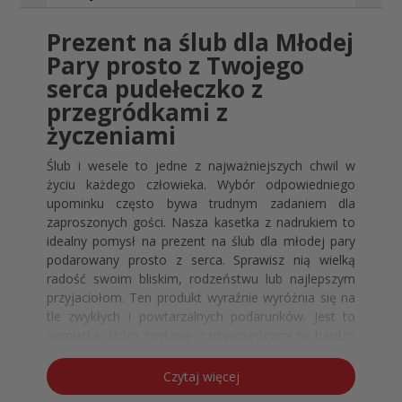
Prezent na ślub dla Młodej
Pary prosto z Twojego
serca pudełeczko z
przegródkami z
życzeniami
Ślub i wesele to jedne z najważniejszych chwil w
życiu każdego człowieka. Wybór odpowiedniego
upominku często bywa trudnym zadaniem dla
zaproszonych gości. Nasza kasetka z nadrukiem to
idealny pomysł na prezent na ślub dla młodej pary
podarowany prosto z serca. Sprawisz nią wielką
radość swoim bliskim, rodzeństwu lub najlepszym
przyjaciołom. Ten produkt wyraźnie wyróżnia się na
tle zwykłych i powtarzalnych podarunków. Jest to
pamiątka, która zostanie z nowożeńcami na bardzo
długie lata. Zastępuje ona tradycyjne i mało
kreatywne rozwiązania ślubne. Wybierając ten
Czytaj więcej
model, pokazujesz swoje autentyczne