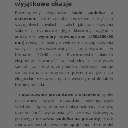
wyjątkowe okazje
Prezentujemy eleganckie
białe pudełko z
okienkiem
, które zostało stworzone z myślą o
szczególnych chwilach – takich jak podziękowania
ślubne i rocznicowe. Jego klasyczny wygląd i
praktyczne
wymiary wewnętrzne
(
420x300x50
mm
) czynią je idealnym wyborem do zapakowania
naszych personalizowanych podziękowań w
formacie 27x40 cm. Przezroczyste okienko
eksponuje zawartość w subtelny i estetyczny
sposób, co sprawia, że pudełko doskonale nadaje
się zarówno do wręczania prezentów, jak i do
eleganckiej ekspozycji np. na weselnym stole lub w
formie pamiątki.
To
opakowanie prezentowe z okienkiem
spełni
oczekiwania nawet najbardziej wymagających
klientów – łączy w sobie funkcjonalność, estetykę
oraz solidność wykonania. Jeśli szukasz stylowego,
gotowego do użycia
pudełka na prezenty
, które
robi wrażenie od pierwszego spojrzenia – ten model