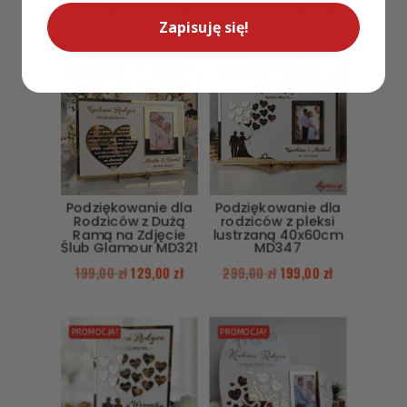
Podobne produkty
Zapisuję się!
PROMOCJA!
PROMOCJA!
Podziękowanie dla
Podziękowanie dla
Rodziców z Dużą
rodziców z pleksi
Ramą na Zdjęcie
lustrzaną 40x60cm
Ślub Glamour MD321
MD347
199,00
zł
129,00
zł
299,00
zł
199,00
zł
PROMOCJA!
PROMOCJA!