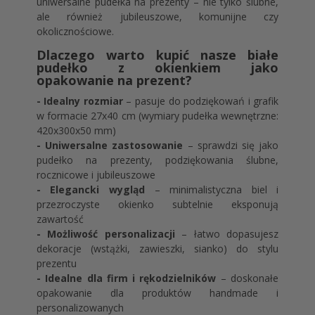
uniwersalne pudełka na prezenty – nie tylko ślubne,
ale również jubileuszowe, komunijne czy
okolicznościowe.
Dlaczego warto kupić nasze białe
pudełko z okienkiem jako
opakowanie na prezent?
- Idealny rozmiar
– pasuje do podziękowań i grafik
w formacie 27x40 cm (wymiary pudełka wewnętrzne:
420x300x50 mm)
- Uniwersalne zastosowanie
– sprawdzi się jako
pudełko na prezenty, podziękowania ślubne,
rocznicowe i jubileuszowe
- Elegancki wygląd
– minimalistyczna biel i
przezroczyste okienko subtelnie eksponują
zawartość
- Możliwość personalizacji
– łatwo dopasujesz
dekoracje (wstążki, zawieszki, sianko) do stylu
prezentu
- Idealne dla firm i rękodzielników
– doskonałe
opakowanie dla produktów handmade i
personalizowanych