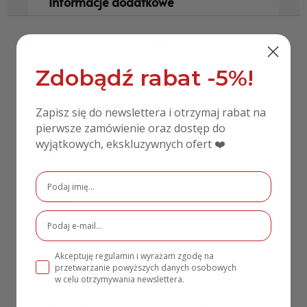
Informacje dodatkowe
Informacje dodatkowe
Waga
Zdobądź rabat -5%!
0,5 kg
Zapisz się do newslettera i otrzymaj rabat na
Kolor
pierwsze zamówienie oraz dostęp do
Biały
wyjątkowych, ekskluzywnych ofert ❤️
Materiał
Tektura
Rozmiar
42x30x5 cm
Akceptuję regulamin i wyrażam zgodę na
przetwarzanie powyższych danych osobowych
w celu otrzymywania newslettera.