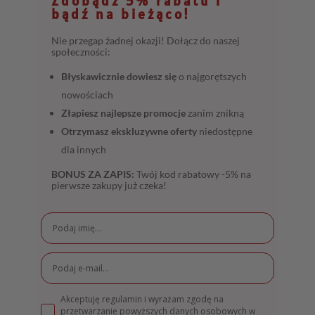
Zdobądź 5% rabatu i
bądź na bieżąco!
Nie przegap żadnej okazji! Dołącz do naszej
społeczności:
Błyskawicznie dowiesz się
o najgorętszych
nowościach
Złapiesz najlepsze promocje
zanim znikną
Otrzymasz ekskluzywne oferty
niedostępne
dla innych
BONUS ZA ZAPIS:
Twój kod rabatowy -5% na
pierwsze zakupy już czeka!
Akceptuję regulamin i wyrażam zgodę na
przetwarzanie powyższych danych osobowych w