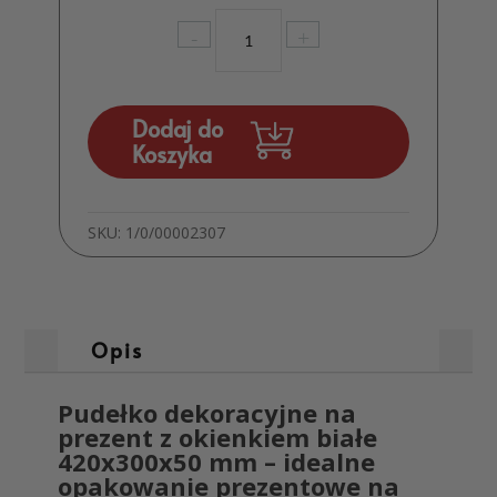
ilość
-
+
Pudełko
dekoracyjne
na
prezent
Dodaj do
z
Koszyka
okienkiem
Białe
420x300x50
SKU:
1/0/00002307
mm
Opis
Pudełko dekoracyjne na
prezent z okienkiem białe
420x300x50 mm – idealne
opakowanie prezentowe na